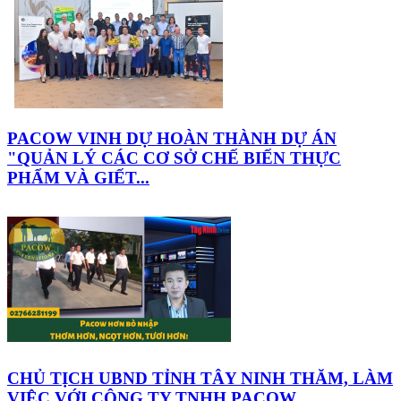
PACOW VINH DỰ HOÀN THÀNH DỰ ÁN
"QUẢN LÝ CÁC CƠ SỞ CHẾ BIẾN THỰC
PHẨM VÀ GIẾT...
CHỦ TỊCH UBND TỈNH TÂY NINH THĂM, LÀM
VIỆC VỚI CÔNG TY TNHH PACOW