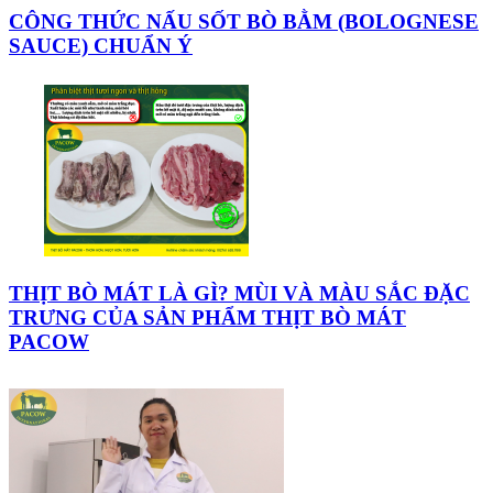
CÔNG THỨC NẤU SỐT BÒ BẰM (BOLOGNESE
SAUCE) CHUẨN Ý
THỊT BÒ MÁT LÀ GÌ? MÙI VÀ MÀU SẮC ĐẶC
TRƯNG CỦA SẢN PHẨM THỊT BÒ MÁT
PACOW