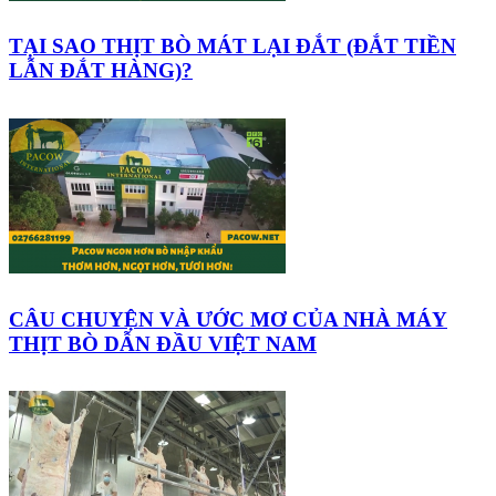
TẠI SAO THỊT BÒ MÁT LẠI ĐẮT (ĐẮT TIỀN
LẪN ĐẮT HÀNG)?
CÂU CHUYỆN VÀ ƯỚC MƠ CỦA NHÀ MÁY
THỊT BÒ DẪN ĐẦU VIỆT NAM