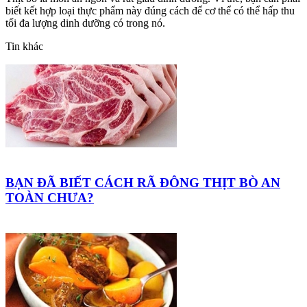
biết kết hợp loại thực phẩm này đúng cách để cơ thể có thể hấp thu
tối đa lượng dinh dưỡng có trong nó.
Tin khác
BẠN ĐÃ BIẾT CÁCH RÃ ĐÔNG THỊT BÒ AN
TOÀN CHƯA?