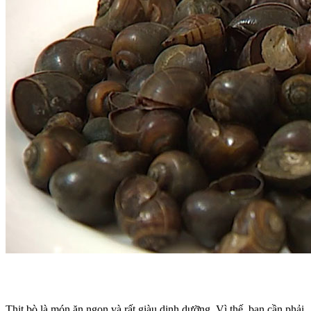
Thịt bò là món ăn ngon và rất giàu dinh dưỡng. Vì thế, bạn cần phải