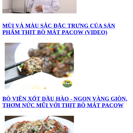
MÙI VÀ MÀU SẮC ĐẶC TRƯNG CỦA SẢN
PHẨM THỊT BÒ MÁT PACOW (VIDEO)
BÒ VIÊN XỐT DẦU HÀO - NGON VÀNG GIÒN,
THƠM NỨC MŨI VỚI THỊT BÒ MÁT PACOW