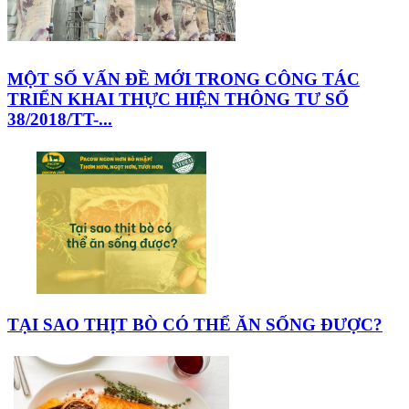
MỘT SỐ VẤN ĐỀ MỚI TRONG CÔNG TÁC
TRIỂN KHAI THỰC HIỆN THÔNG TƯ SỐ
38/2018/TT-...
TẠI SAO THỊT BÒ CÓ THỂ ĂN SỐNG ĐƯỢC?