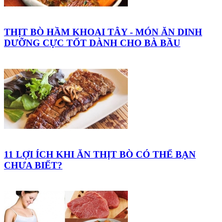
THỊT BÒ HẦM KHOAI TÂY - MÓN ĂN DINH
DƯỠNG CỰC TỐT DÀNH CHO BÀ BẦU
11 LỢI ÍCH KHI ĂN THỊT BÒ CÓ THỂ BẠN
CHƯA BIẾT?