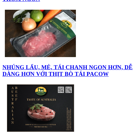
NHÚNG LẨU, MẺ, TÁI CHANH NGON HƠN, DỄ
DÀNG HƠN VỚI THỊT BÒ TÁI PACOW