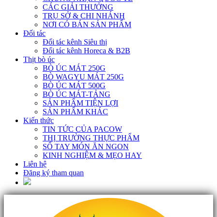
CÁC GIẢI THƯỞNG
TRỤ SỞ & CHI NHÁNH
NƠI CÓ BÁN SẢN PHẨM
Đối tác
Đối tác kênh Siêu thị
Đối tác kênh Horeca & B2B
Thịt bò úc
BÒ ÚC MÁT 250G
BÒ WAGYU MÁT 250G
BÒ ÚC MÁT 500G
BÒ ÚC MÁT-TẢNG
SẢN PHẨM TIỆN LỢI
SẢN PHẨM KHÁC
Kiến thức
TIN TỨC CỦA PACOW
THỊ TRƯỜNG THỰC PHẨM
SỔ TAY MÓN ĂN NGON
KINH NGHIỆM & MẸO HAY
Liên hệ
Đăng ký tham quan