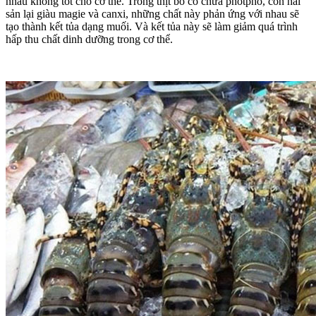
nhau không tốt cho cơ thể. Trong thịt bò có chứa photpho, còn hải
sản lại giàu magie và canxi, những chất này phản ứng với nhau sẽ
tạo thành kết tủa dạng muối. Và kết tủa này sẽ làm giảm quá trình
hấp thu chất dinh dưỡng trong cơ thể.