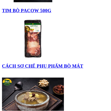
TIM BÒ PACOW 500G
CÁCH SƠ CHẾ PHỤ PHẨM BÒ MÁT