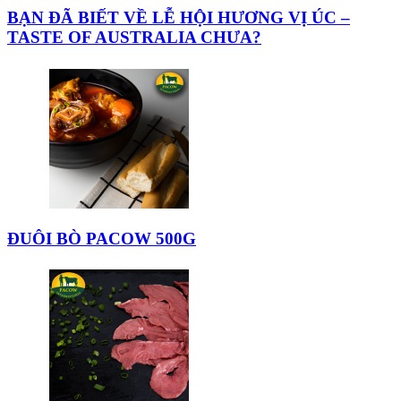
BẠN ĐÃ BIẾT VỀ LỄ HỘI HƯƠNG VỊ ÚC –
TASTE OF AUSTRALIA CHƯA?
ĐUÔI BÒ PACOW 500G