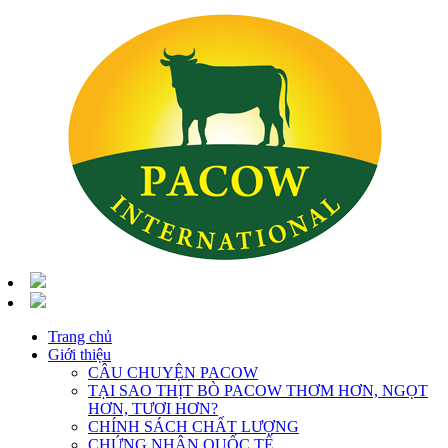
Trang chủ
Giới thiệu
CÂU CHUYỆN PACOW
TẠI SAO THỊT BÒ PACOW THƠM HƠN, NGỌT
HƠN, TƯƠI HƠN?
CHÍNH SÁCH CHẤT LƯỢNG
CHỨNG NHẬN QUỐC TẾ