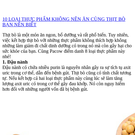
10 LOẠI THỰC PHẨM KHÔNG NÊN ĂN CÙNG THỊT BÒ
BẠN NÊN BIẾT
Thịt bò là một món ăn ngon, bổ dưỡng và rất phổ biến. Tuy nhiên,
việc kết hợp thịt bò với những thực phẩm không thích hợp không
những làm giảm đi chất dinh dưỡng có trong nó mà còn gây hại cho
sức khỏe của bạn. Cùng Pacow điểm danh 8 loại thực phẩm này
nhé!
1. Đậu nành
Đậu nành có chứa nhiều purin là nguyên nhân gây ra sự tích tụ axit
uric trong cơ thể, dẫn đến bệnh gút. Thịt bò cũng có tính chất tương
tự. Nếu kết hợp cả hai loại thực phẩm này cùng lúc sẽ làm tăng
lượng axit uric có trong cơ thể gây đau khớp. Nó còn nguy hiểm
hơn đối với những người vốn đã bị bệnh gút.