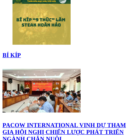
BÍ KÍP
PACOW INTERNATIONAL VINH DỰ THAM
GIA HỘI NGHỊ CHIẾN LƯỢC PHÁT TRIỂN
NGÀNH CHĂN NUÔI...