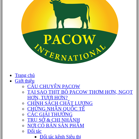
Trang chủ
Giới thiệu
CÂU CHUYỆN PACOW
TẠI SAO THỊT BÒ PACOW THƠM HƠN, NGỌT
HƠN, TƯƠI HƠN?
CHÍNH SÁCH CHẤT LƯỢNG
CHỨNG NHẬN QUỐC TẾ
CÁC GIẢI THƯỞNG
TRỤ SỞ & CHI NHÁNH
NƠI CÓ BÁN SẢN PHẨM
Đối tác
Đối tác kênh Siêu thị