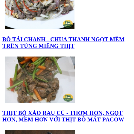
BÒ TÁI CHANH - CHUA THANH NGỌT MỀM
TRÊN TỪNG MIẾNG THỊT
THỊT BÒ XÀO RAU CỦ - THƠM HƠN, NGỌT
HƠN, MỀM HƠN VỚI THỊT BÒ MÁT PACOW