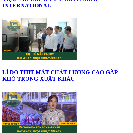
INTERNATIONAL
LÍ DO THỊT MÁT CHẤT LƯỢNG CAO GẶP
KHÓ TRONG XUẤT KHẨU