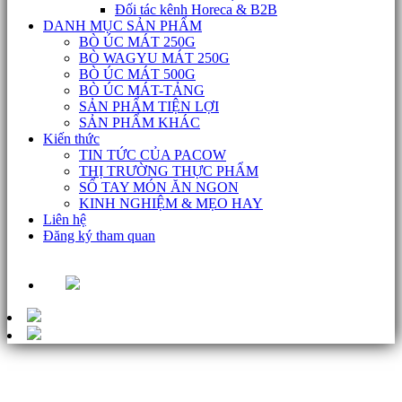
Đối tác kênh Horeca & B2B
DANH MỤC SẢN PHẨM
BÒ ÚC MÁT 250G
BÒ WAGYU MÁT 250G
BÒ ÚC MÁT 500G
BÒ ÚC MÁT-TẢNG
SẢN PHẨM TIỆN LỢI
SẢN PHẨM KHÁC
Kiến thức
TIN TỨC CỦA PACOW
THỊ TRƯỜNG THỰC PHẨM
SỔ TAY MÓN ĂN NGON
KINH NGHIỆM & MẸO HAY
Liên hệ
Đăng ký tham quan