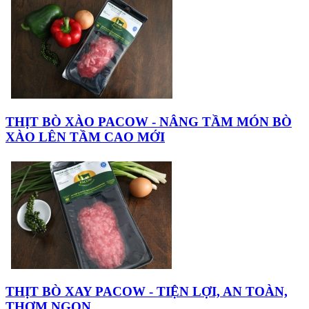
THỊT BÒ XÀO PACOW - NÂNG TẦM MÓN BÒ
XÀO LÊN TẦM CAO MỚI
THỊT BÒ XAY PACOW - TIỆN LỢI, AN TOÀN,
THƠM NGON