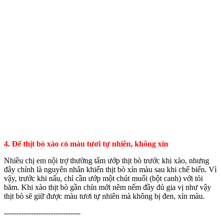
4. Để thịt bò xào có màu tươi tự nhiên, không xỉn
Nhiều chị em nội trợ thường tẩm ướp thịt bò trước khi xào, nhưng
đây chính là nguyên nhân khiến thịt bò xỉn màu sau khi chế biến. Vì
vậy, trước khi nấu, chỉ cần ướp một chút muối (bột canh) với tỏi
băm. Khi xào thịt bò gần chín mới nêm nếm đầy đủ gia vị như vậy
thịt bò sẽ giữ được màu tươi tự nhiên mà không bị đen, xỉn màu.
-------------------------------