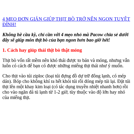
4 MẸO ĐƠN GIẢN GIÚP THỊT BÒ TRỞ NÊN NGON TUYỆT
ĐỈNH!
Không hề cầu kỳ, chỉ cần với 4 mẹo nhỏ mà Pacow chia sẻ dưới
đây sẽ giúp món thịt bò của bạn ngon hơn bao giờ hết!
1. Cách hay giúp thái thịt bò thật mỏng
Thịt bò vốn rất mềm nên khó thái được to bản và mỏng, nhưng vẫn
luôn có cách để bạn có được những miếng thịt thái như ý muốn.
Cho thịt vào túi ziploc (loại túi đựng đồ dự trữ đông lạnh, có mép
dán). Bóp cho không khí ra hết khỏi túi rồi đóng mép túi lại. Đặt túi
thịt lên một khay kim loại (có tác dụng truyền nhiệt nhanh hơn) rồi
cho vào ngăn đá tủ lạnh từ 1-2 giờ, tùy thuộc vào độ lớn hay nhỏ
của miếng thịt.