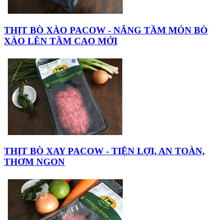
THỊT BÒ XÀO PACOW - NÂNG TẦM MÓN BÒ
XÀO LÊN TẦM CAO MỚI
THỊT BÒ XAY PACOW - TIỆN LỢI, AN TOÀN,
THƠM NGON