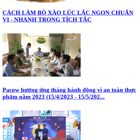
CÁCH LÀM BÒ XÀO LÚC LẮC NGON CHUẨN
VỊ - NHANH TRONG TÍCH TẮC
Pacow hưởng ứng tháng hành động vì an toàn thực
phẩm năm 2023 (15/4/2023 - 15/5/202...