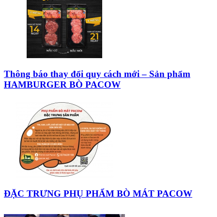
Thông báo thay đổi quy cách mới – Sản phẩm
HAMBURGER BÒ PACOW
ĐẶC TRƯNG PHỤ PHẨM BÒ MÁT PACOW