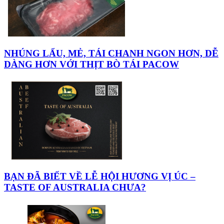
NHÚNG LẨU, MẺ, TÁI CHANH NGON HƠN, DỄ
DÀNG HƠN VỚI THỊT BÒ TÁI PACOW
BẠN ĐÃ BIẾT VỀ LỄ HỘI HƯƠNG VỊ ÚC –
TASTE OF AUSTRALIA CHƯA?