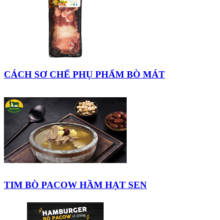
CÁCH SƠ CHẾ PHỤ PHẨM BÒ MÁT
TIM BÒ PACOW HẦM HẠT SEN