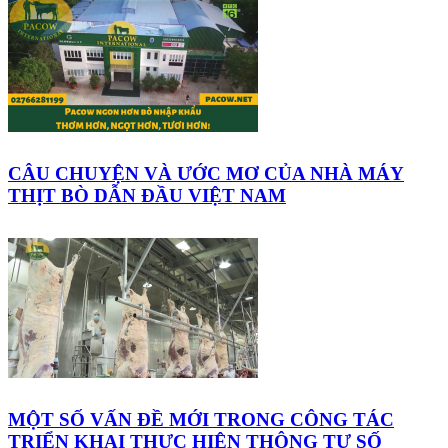
CÂU CHUYỆN VÀ ƯỚC MƠ CỦA NHÀ MÁY
THỊT BÒ DẪN ĐẦU VIỆT NAM
MỘT SỐ VẤN ĐỀ MỚI TRONG CÔNG TÁC
TRIỂN KHAI THỰC HIỆN THÔNG TƯ SỐ