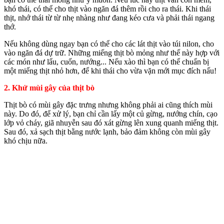
khó thái, có thể cho thịt vào ngăn đá thêm rồi cho ra thái. Khi thái
thịt, nhớ thái từ từ nhẹ nhàng như đang kéo cưa và phải thái ngang
thớ.
Nếu không dùng ngay bạn có thể cho các lát thịt vào túi nilon, cho
vào ngăn đá dự trữ. Những miếng thịt bò mỏng như thế này hợp với
các món như lẩu, cuốn, nướng... Nếu xào thì bạn có thể chuẩn bị
một miếng thịt nhỏ hơn, để khi thái cho vừa vặn mới mục đích nấu!
2. Khử mùi gây của thịt bò
Thịt bò có mùi gây đặc trưng nhưng không phải ai cũng thích mùi
này. Do đó, để xử lý, bạn chỉ cần lấy một củ gừng, nướng chín, cạo
lớp vỏ cháy, giã nhuyễn sau đó xát gừng lên xung quanh miếng thịt.
Sau đó, xả sạch thịt bằng nước lạnh, bảo đảm không còn mùi gây
khó chịu nữa.