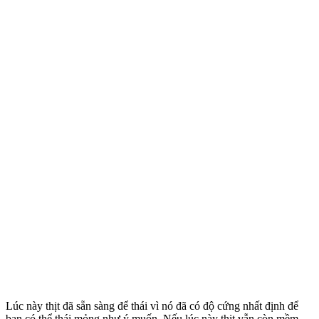
Lúc này thịt đã sẵn sàng để thái vì nó đã có độ cứng nhất định để
bạn có thể thái mỏng như ý muốn. Nếu lúc này thịt vẫn còn mềm,