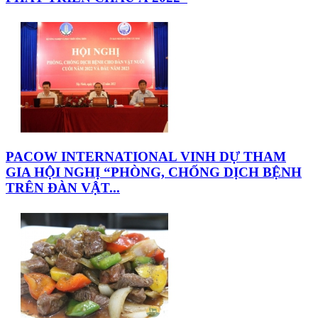
PACOW INTERNATIONAL VINH DỰ THAM
GIA HỘI NGHỊ “PHÒNG, CHỐNG DỊCH BỆNH
TRÊN ĐÀN VẬT...