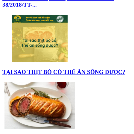
38/2018/TT-...
TẠI SAO THỊT BÒ CÓ THỂ ĂN SỐNG ĐƯỢC?