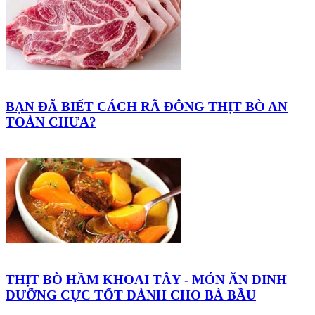
BẠN ĐÃ BIẾT CÁCH RÃ ĐÔNG THỊT BÒ AN
TOÀN CHƯA?
THỊT BÒ HẦM KHOAI TÂY - MÓN ĂN DINH
DƯỠNG CỰC TỐT DÀNH CHO BÀ BẦU