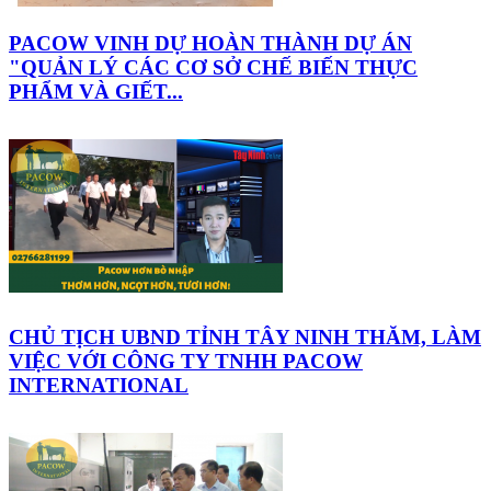
PACOW VINH DỰ HOÀN THÀNH DỰ ÁN
"QUẢN LÝ CÁC CƠ SỞ CHẾ BIẾN THỰC
PHẨM VÀ GIẾT...
CHỦ TỊCH UBND TỈNH TÂY NINH THĂM, LÀM
VIỆC VỚI CÔNG TY TNHH PACOW
INTERNATIONAL