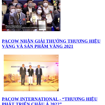
PACOW NHẬN GIẢI THƯỞNG THƯƠNG HIỆU
VÀNG VÀ SẢN PHẨM VÀNG 2021
PACOW INTERNATIONAL - “THƯƠNG HIỆU
PHÁT TRIỂN CHÂU Á 2022”