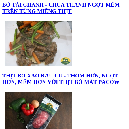
BÒ TÁI CHANH - CHUA THANH NGỌT MỀM
TRÊN TỪNG MIẾNG THỊT
THỊT BÒ XÀO RAU CỦ - THƠM HƠN, NGỌT
HƠN, MỀM HƠN VỚI THỊT BÒ MÁT PACOW