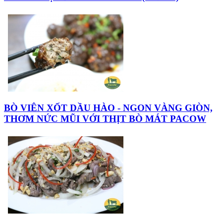
BÒ VIÊN XỐT DẦU HÀO - NGON VÀNG GIÒN,
THƠM NỨC MŨI VỚI THỊT BÒ MÁT PACOW