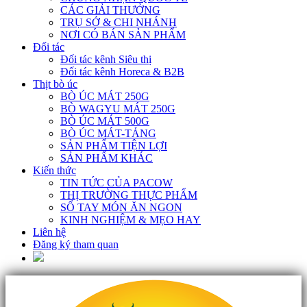
CÁC GIẢI THƯỞNG
TRỤ SỞ & CHI NHÁNH
NƠI CÓ BÁN SẢN PHẨM
Đối tác
Đối tác kênh Siêu thị
Đối tác kênh Horeca & B2B
Thịt bò úc
BÒ ÚC MÁT 250G
BÒ WAGYU MÁT 250G
BÒ ÚC MÁT 500G
BÒ ÚC MÁT-TẢNG
SẢN PHẨM TIỆN LỢI
SẢN PHẨM KHÁC
Kiến thức
TIN TỨC CỦA PACOW
THỊ TRƯỜNG THỰC PHẨM
SỔ TAY MÓN ĂN NGON
KINH NGHIỆM & MẸO HAY
Liên hệ
Đăng ký tham quan