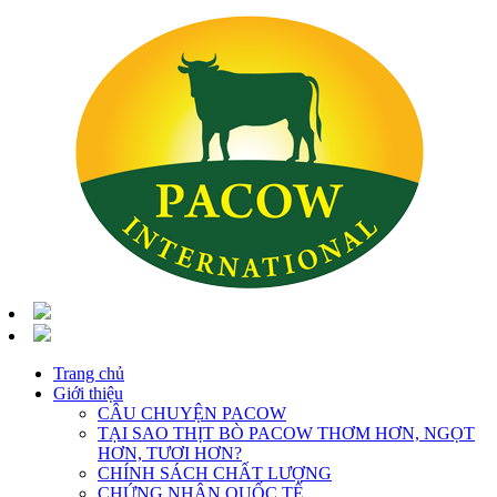
Trang chủ
Giới thiệu
CÂU CHUYỆN PACOW
TẠI SAO THỊT BÒ PACOW THƠM HƠN, NGỌT
HƠN, TƯƠI HƠN?
CHÍNH SÁCH CHẤT LƯỢNG
CHỨNG NHẬN QUỐC TẾ