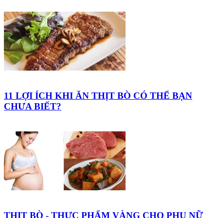
11 LỢI ÍCH KHI ĂN THỊT BÒ CÓ THỂ BẠN
CHƯA BIẾT?
THỊT BÒ - THỰC PHẨM VÀNG CHO PHỤ NỮ