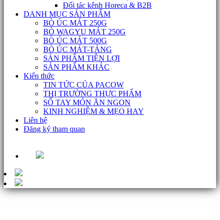
Đối tác kênh Horeca & B2B
DANH MỤC SẢN PHẨM
BÒ ÚC MÁT 250G
BÒ WAGYU MÁT 250G
BÒ ÚC MÁT 500G
BÒ ÚC MÁT-TẢNG
SẢN PHẨM TIỆN LỢI
SẢN PHẨM KHÁC
Kiến thức
TIN TỨC CỦA PACOW
THỊ TRƯỜNG THỰC PHẨM
SỔ TAY MÓN ĂN NGON
KINH NGHIỆM & MẸO HAY
Liên hệ
Đăng ký tham quan