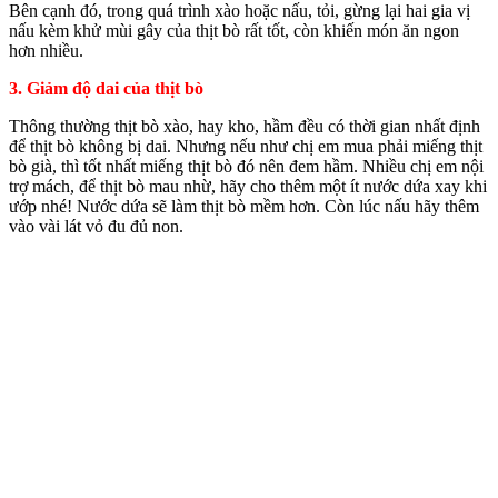
Bên cạnh đó, trong quá trình xào hoặc nấu, tỏi, gừng lại hai gia vị
nấu kèm khử mùi gây của thịt bò rất tốt, còn khiến món ăn ngon
hơn nhiều.
3. Giảm độ dai của thịt bò
Thông thường thịt bò xào, hay kho, hầm đều có thời gian nhất định
để thịt bò không bị dai. Nhưng nếu như chị em mua phải miếng thịt
bò già, thì tốt nhất miếng thịt bò đó nên đem hầm. Nhiều chị em nội
trợ mách, để thịt bò mau nhừ, hãy cho thêm một ít nước dứa xay khi
ướp nhé! Nước dứa sẽ làm thịt bò mềm hơn. Còn lúc nấu hãy thêm
vào vài lát vỏ đu đủ non.