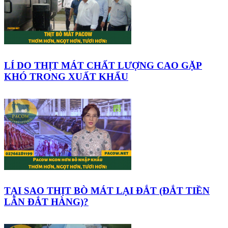
LÍ DO THỊT MÁT CHẤT LƯỢNG CAO GẶP
KHÓ TRONG XUẤT KHẨU
TẠI SAO THỊT BÒ MÁT LẠI ĐẮT (ĐẮT TIỀN
LẪN ĐẮT HÀNG)?