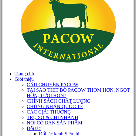
Trang chủ
Giới thiệu
CÂU CHUYỆN PACOW
TẠI SAO THỊT BÒ PACOW THƠM HƠN, NGỌT
HƠN, TƯƠI HƠN?
CHÍNH SÁCH CHẤT LƯỢNG
CHỨNG NHẬN QUỐC TẾ
CÁC GIẢI THƯỞNG
TRỤ SỞ & CHI NHÁNH
NƠI CÓ BÁN SẢN PHẨM
Đối tác
Đối tác kênh Siêu thị