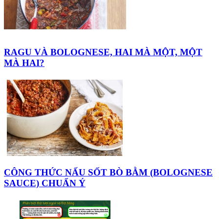
RAGU VÀ BOLOGNESE, HAI MÀ MỘT, MỘT
MÀ HAI?
CÔNG THỨC NẤU SỐT BÒ BẰM (BOLOGNESE
SAUCE) CHUẨN Ý