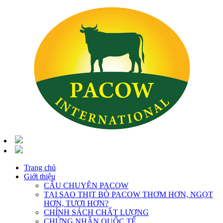
Trang chủ
Giới thiệu
CÂU CHUYỆN PACOW
TẠI SAO THỊT BÒ PACOW THƠM HƠN, NGỌT
HƠN, TƯƠI HƠN?
CHÍNH SÁCH CHẤT LƯỢNG
CHỨNG NHẬN QUỐC TẾ