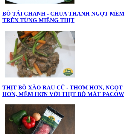
BÒ TÁI CHANH - CHUA THANH NGỌT MỀM
TRÊN TỪNG MIẾNG THỊT
THỊT BÒ XÀO RAU CỦ - THƠM HƠN, NGỌT
HƠN, MỀM HƠN VỚI THỊT BÒ MÁT PACOW