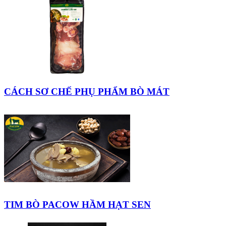
CÁCH SƠ CHẾ PHỤ PHẨM BÒ MÁT
TIM BÒ PACOW HẦM HẠT SEN