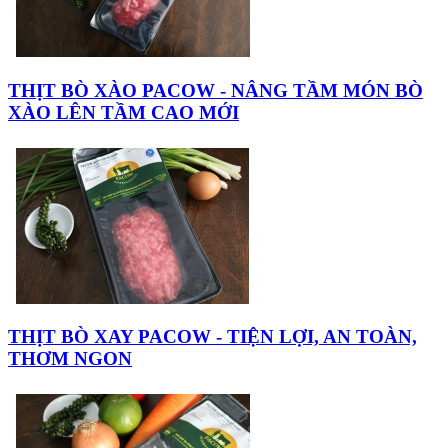
THỊT BÒ XÀO PACOW - NÂNG TẦM MÓN BÒ
XÀO LÊN TẦM CAO MỚI
THỊT BÒ XAY PACOW - TIỆN LỢI, AN TOÀN,
THƠM NGON