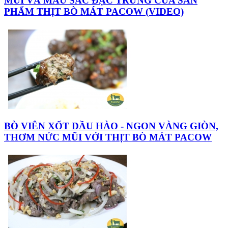
MÙI VÀ MÀU SẮC ĐẶC TRƯNG CỦA SẢN
PHẨM THỊT BÒ MÁT PACOW (VIDEO)
BÒ VIÊN XỐT DẦU HÀO - NGON VÀNG GIÒN,
THƠM NỨC MŨI VỚI THỊT BÒ MÁT PACOW