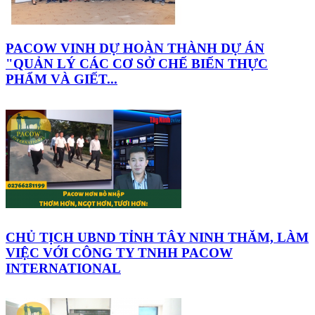
PACOW VINH DỰ HOÀN THÀNH DỰ ÁN
"QUẢN LÝ CÁC CƠ SỞ CHẾ BIẾN THỰC
PHẨM VÀ GIẾT...
CHỦ TỊCH UBND TỈNH TÂY NINH THĂM, LÀM
VIỆC VỚI CÔNG TY TNHH PACOW
INTERNATIONAL