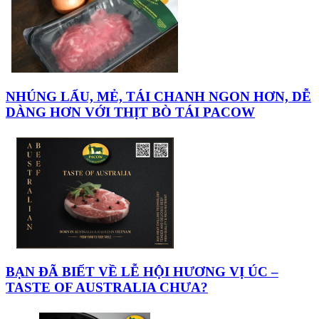
NHÚNG LẨU, MẺ, TÁI CHANH NGON HƠN, DỄ
DÀNG HƠN VỚI THỊT BÒ TÁI PACOW
BẠN ĐÃ BIẾT VỀ LỄ HỘI HƯƠNG VỊ ÚC –
TASTE OF AUSTRALIA CHƯA?