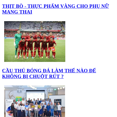
THỊT BÒ - THỰC PHẨM VÀNG CHO PHỤ NỮ
MANG THAI
CẦU THỦ BÓNG ĐÁ LÀM THẾ NÀO ĐỂ
KHÔNG BỊ CHUỘT RÚT ?