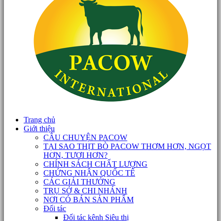
Trang chủ
Giới thiệu
CÂU CHUYỆN PACOW
TẠI SAO THỊT BÒ PACOW THƠM HƠN, NGỌT
HƠN, TƯƠI HƠN?
CHÍNH SÁCH CHẤT LƯỢNG
CHỨNG NHẬN QUỐC TẾ
CÁC GIẢI THƯỞNG
TRỤ SỞ & CHI NHÁNH
NƠI CÓ BÁN SẢN PHẨM
Đối tác
Đối tác kênh Siêu thị