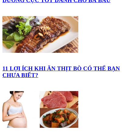
DƯỠNG CỰC TỐT DÀNH CHO BÀ BẦU
11 LỢI ÍCH KHI ĂN THỊT BÒ CÓ THỂ BẠN
CHƯA BIẾT?