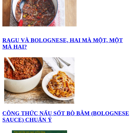
RAGU VÀ BOLOGNESE, HAI MÀ MỘT, MỘT
MÀ HAI?
CÔNG THỨC NẤU SỐT BÒ BẰM (BOLOGNESE
SAUCE) CHUẨN Ý