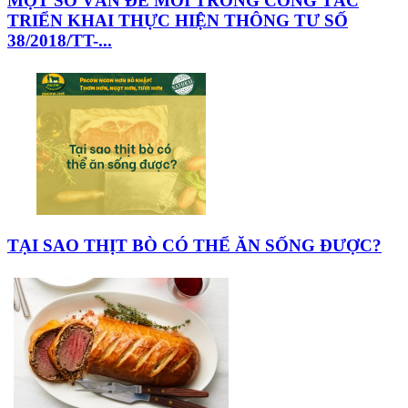
MỘT SỐ VẤN ĐỀ MỚI TRONG CÔNG TÁC
TRIỂN KHAI THỰC HIỆN THÔNG TƯ SỐ
38/2018/TT-...
TẠI SAO THỊT BÒ CÓ THỂ ĂN SỐNG ĐƯỢC?