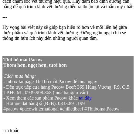
cách chăm sóc vết thương hiệu quả. Hãy đảm bảo dinh dưỡng cân
bằng để quá trình lành vết thương diễn ra thuận lợi và thẩm mỹ nhất.
---
Hy vọng bài viết này sẽ giúp bạn hiểu rõ hơn về mối liên hệ giữa
thực phẩm và quá trình lành vết thương. Đừng ngần ngại chia sẻ
thông tin hữu ích này đến những người quan tâm.
Thịt bò mát Pacow
Thơm hơn, ngọt hơn, tươi hơn
Cách mua hàng:
- Inbox fanpage Thịt bò mát Pacow để mua ngay
- Đến trực tiếp cửa hàng Pacow Beef: 369 Hùng Vương, P.9, Q.5,
TP.HCM - 0939.908.868 (mua hàng/tư vấn)
- Xem thêm các sản phẩm Pacow khác
tại đây
- Hotline đặt hàng sỉ (B2B): 0833.891.199
#pacow
#pacowinternational
#chilledbeef
#ThitbomatPacow
Tin khác