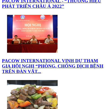
PACOW INTERNATIONAL - “THƯƠNG HIỆU
PHÁT TRIỂN CHÂU Á 2022”
PACOW INTERNATIONAL VINH DỰ THAM
GIA HỘI NGHỊ “PHÒNG, CHỐNG DỊCH BỆNH
TRÊN ĐÀN VẬT...