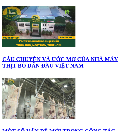
CÂU CHUYỆN VÀ ƯỚC MƠ CỦA NHÀ MÁY
THỊT BÒ DẪN ĐẦU VIỆT NAM