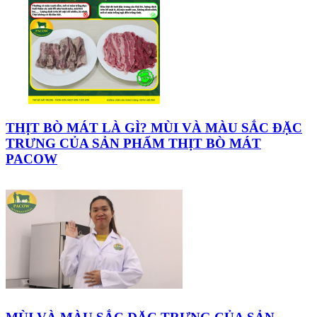
THỊT BÒ MÁT LÀ GÌ? MÙI VÀ MÀU SẮC ĐẶC
TRƯNG CỦA SẢN PHẨM THỊT BÒ MÁT
PACOW