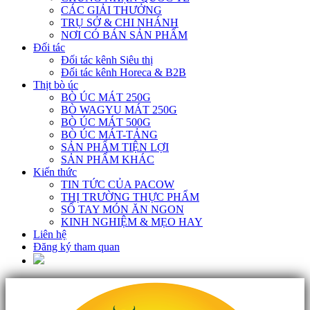
CÁC GIẢI THƯỞNG
TRỤ SỞ & CHI NHÁNH
NƠI CÓ BÁN SẢN PHẨM
Đối tác
Đối tác kênh Siêu thị
Đối tác kênh Horeca & B2B
Thịt bò úc
BÒ ÚC MÁT 250G
BÒ WAGYU MÁT 250G
BÒ ÚC MÁT 500G
BÒ ÚC MÁT-TẢNG
SẢN PHẨM TIỆN LỢI
SẢN PHẨM KHÁC
Kiến thức
TIN TỨC CỦA PACOW
THỊ TRƯỜNG THỰC PHẨM
SỔ TAY MÓN ĂN NGON
KINH NGHIỆM & MẸO HAY
Liên hệ
Đăng ký tham quan