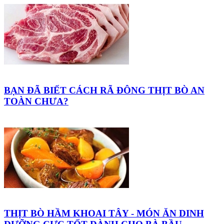
BẠN ĐÃ BIẾT CÁCH RÃ ĐÔNG THỊT BÒ AN
TOÀN CHƯA?
THỊT BÒ HẦM KHOAI TÂY - MÓN ĂN DINH