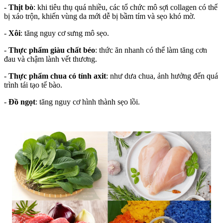
-
Thịt bò
: khi tiêu thụ quá nhiều, các tổ chức mô sợi collagen có thể
bị xáo trộn, khiến vùng da mới dễ bị bầm tím và sẹo khó mờ.
-
Xôi
: tăng nguy cơ sưng mô sẹo.
-
Thực phẩm giàu chất béo
: thức ăn nhanh có thể làm tăng cơn
đau và chậm lành vết thương.
-
Thực phẩm chua có tính axit
: như dưa chua, ảnh hưởng đến quá
trình tái tạo tế bào.
-
Đồ ngọt
: tăng nguy cơ hình thành sẹo lồi.