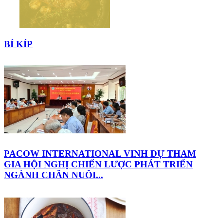
BÍ KÍP
PACOW INTERNATIONAL VINH DỰ THAM
GIA HỘI NGHỊ CHIẾN LƯỢC PHÁT TRIỂN
NGÀNH CHĂN NUÔI...