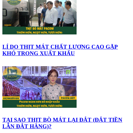
LÍ DO THỊT MÁT CHẤT LƯỢNG CAO GẶP
KHÓ TRONG XUẤT KHẨU
TẠI SAO THỊT BÒ MÁT LẠI ĐẮT (ĐẮT TIỀN
LẪN ĐẮT HÀNG)?