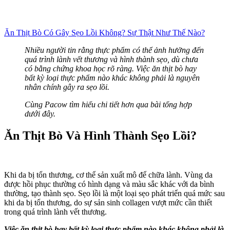
Ăn Thịt Bò Có Gây Sẹo Lồi Không? Sự Thật Như Thế Nào?
Nhiều người tin rằng thực phẩm có thể ảnh hưởng đến
quá trình lành vết thương và hình thành sẹo, dù chưa
có bằng chứng khoa học rõ ràng. Việc ăn thịt bò hay
bất kỳ loại thực phẩm nào khác không phải là nguyên
nhân chính gây ra sẹo lồi.
Cùng Pacow tìm hiểu chi tiết hơn qua bài tổng hợp
dưới đây.
Ăn Thịt Bò Và Hình Thành Sẹo Lồi?
Khi da bị tổn thương, cơ thể sản xuất mô để chữa lành. Vùng da
được hồi phục thường có hình dạng và màu sắc khác với da bình
thường, tạo thành sẹo. Sẹo lồi là một loại sẹo phát triển quá mức sau
khi da bị tổn thương, do sự sản sinh collagen vượt mức cần thiết
trong quá trình lành vết thương.
Việc ăn thịt bò hay bất kỳ loại thực phẩm nào khác không phải là