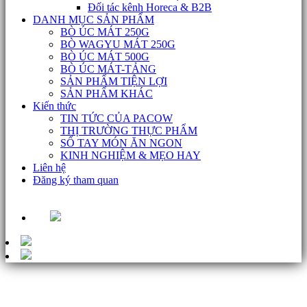
Đối tác kênh Horeca & B2B
DANH MỤC SẢN PHẨM
BÒ ÚC MÁT 250G
BÒ WAGYU MÁT 250G
BÒ ÚC MÁT 500G
BÒ ÚC MÁT-TẢNG
SẢN PHẨM TIỆN LỢI
SẢN PHẨM KHÁC
Kiến thức
TIN TỨC CỦA PACOW
THỊ TRƯỜNG THỰC PHẨM
SỔ TAY MÓN ĂN NGON
KINH NGHIỆM & MẸO HAY
Liên hệ
Đăng ký tham quan