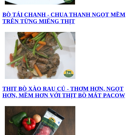
BÒ TÁI CHANH - CHUA THANH NGỌT MỀM
TRÊN TỪNG MIẾNG THỊT
THỊT BÒ XÀO RAU CỦ - THƠM HƠN, NGỌT
HƠN, MỀM HƠN VỚI THỊT BÒ MÁT PACOW