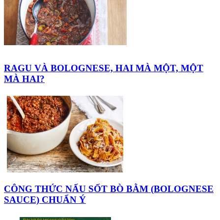
RAGU VÀ BOLOGNESE, HAI MÀ MỘT, MỘT
MÀ HAI?
CÔNG THỨC NẤU SỐT BÒ BẰM (BOLOGNESE
SAUCE) CHUẨN Ý