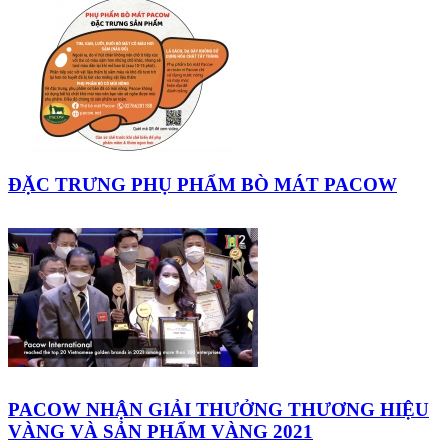
ĐẶC TRƯNG PHỤ PHẨM BÒ MÁT PACOW
PACOW NHẬN GIẢI THƯỞNG THƯƠNG HIỆU
VÀNG VÀ SẢN PHẨM VÀNG 2021