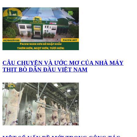
CÂU CHUYỆN VÀ ƯỚC MƠ CỦA NHÀ MÁY
THỊT BÒ DẪN ĐẦU VIỆT NAM