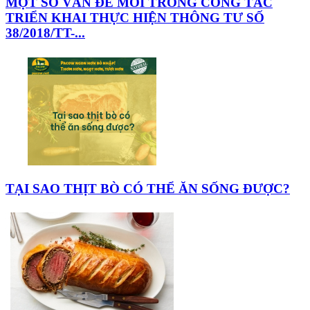
MỘT SỐ VẤN ĐỀ MỚI TRONG CÔNG TÁC
TRIỂN KHAI THỰC HIỆN THÔNG TƯ SỐ
38/2018/TT-...
TẠI SAO THỊT BÒ CÓ THỂ ĂN SỐNG ĐƯỢC?