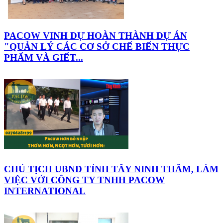
PACOW VINH DỰ HOÀN THÀNH DỰ ÁN
"QUẢN LÝ CÁC CƠ SỞ CHẾ BIẾN THỰC
PHẨM VÀ GIẾT...
CHỦ TỊCH UBND TỈNH TÂY NINH THĂM, LÀM
VIỆC VỚI CÔNG TY TNHH PACOW
INTERNATIONAL