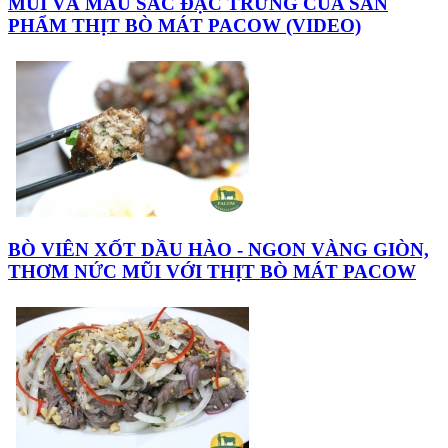
MÙI VÀ MÀU SẮC ĐẶC TRƯNG CỦA SẢN
PHẨM THỊT BÒ MÁT PACOW (VIDEO)
BÒ VIÊN XỐT DẦU HÀO - NGON VÀNG GIÒN,
THƠM NỨC MŨI VỚI THỊT BÒ MÁT PACOW