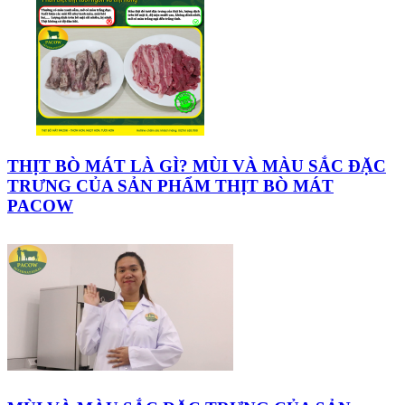
THỊT BÒ MÁT LÀ GÌ? MÙI VÀ MÀU SẮC ĐẶC
TRƯNG CỦA SẢN PHẨM THỊT BÒ MÁT
PACOW