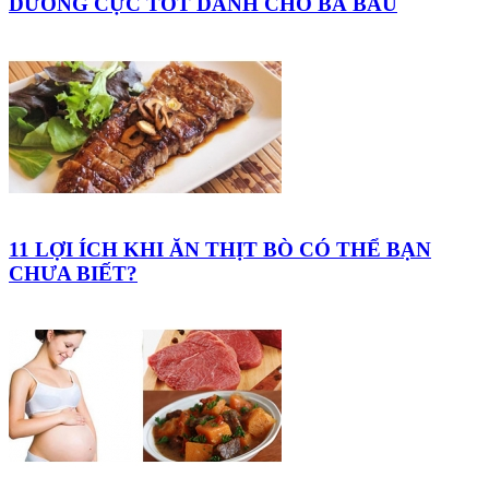
DƯỠNG CỰC TỐT DÀNH CHO BÀ BẦU
11 LỢI ÍCH KHI ĂN THỊT BÒ CÓ THỂ BẠN
CHƯA BIẾT?