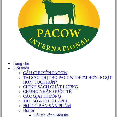
Trang chủ
Giới thiệu
CÂU CHUYỆN PACOW
TẠI SAO THỊT BÒ PACOW THƠM HƠN, NGỌT
HƠN, TƯƠI HƠN?
CHÍNH SÁCH CHẤT LƯỢNG
CHỨNG NHẬN QUỐC TẾ
CÁC GIẢI THƯỞNG
TRỤ SỞ & CHI NHÁNH
NƠI CÓ BÁN SẢN PHẨM
Đối tác
Đối tác kênh Siêu thị