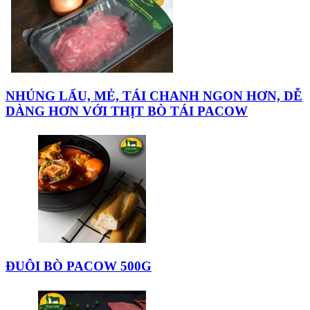
NHÚNG LẨU, MẺ, TÁI CHANH NGON HƠN, DỄ
DÀNG HƠN VỚI THỊT BÒ TÁI PACOW
ĐUÔI BÒ PACOW 500G