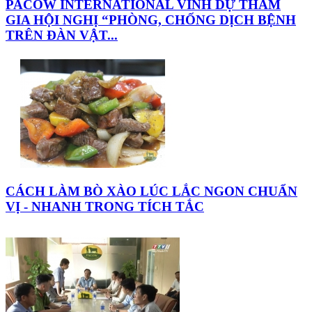
PACOW INTERNATIONAL VINH DỰ THAM
GIA HỘI NGHỊ “PHÒNG, CHỐNG DỊCH BỆNH
TRÊN ĐÀN VẬT...
CÁCH LÀM BÒ XÀO LÚC LẮC NGON CHUẨN
VỊ - NHANH TRONG TÍCH TẮC