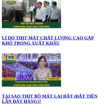
LÍ DO THỊT MÁT CHẤT LƯỢNG CAO GẶP
KHÓ TRONG XUẤT KHẨU
TẠI SAO THỊT BÒ MÁT LẠI ĐẮT (ĐẮT TIỀN
LẪN ĐẮT HÀNG)?