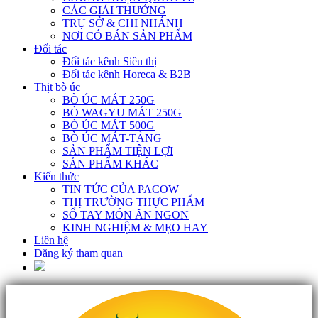
CÁC GIẢI THƯỞNG
TRỤ SỞ & CHI NHÁNH
NƠI CÓ BÁN SẢN PHẨM
Đối tác
Đối tác kênh Siêu thị
Đối tác kênh Horeca & B2B
Thịt bò úc
BÒ ÚC MÁT 250G
BÒ WAGYU MÁT 250G
BÒ ÚC MÁT 500G
BÒ ÚC MÁT-TẢNG
SẢN PHẨM TIỆN LỢI
SẢN PHẨM KHÁC
Kiến thức
TIN TỨC CỦA PACOW
THỊ TRƯỜNG THỰC PHẨM
SỔ TAY MÓN ĂN NGON
KINH NGHIỆM & MẸO HAY
Liên hệ
Đăng ký tham quan