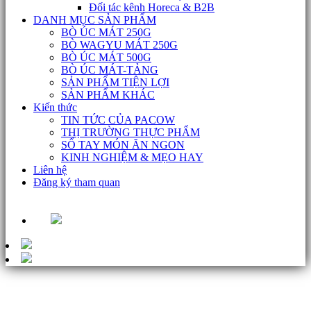
Đối tác kênh Horeca & B2B
DANH MỤC SẢN PHẨM
BÒ ÚC MÁT 250G
BÒ WAGYU MÁT 250G
BÒ ÚC MÁT 500G
BÒ ÚC MÁT-TẢNG
SẢN PHẨM TIỆN LỢI
SẢN PHẨM KHÁC
Kiến thức
TIN TỨC CỦA PACOW
THỊ TRƯỜNG THỰC PHẨM
SỔ TAY MÓN ĂN NGON
KINH NGHIỆM & MẸO HAY
Liên hệ
Đăng ký tham quan