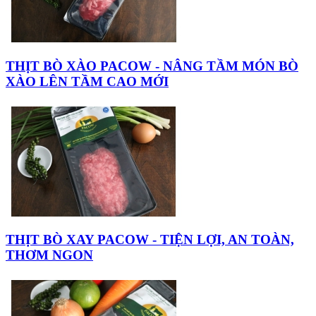
THỊT BÒ XÀO PACOW - NÂNG TẦM MÓN BÒ
XÀO LÊN TẦM CAO MỚI
THỊT BÒ XAY PACOW - TIỆN LỢI, AN TOÀN,
THƠM NGON