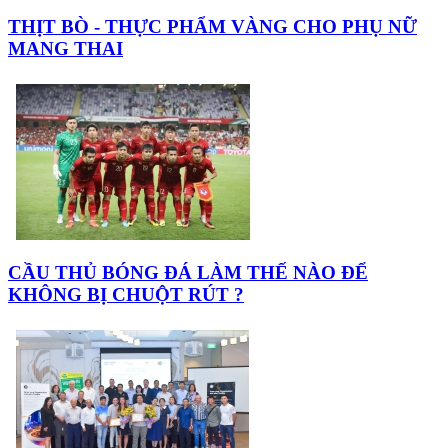
THỊT BÒ - THỰC PHẨM VÀNG CHO PHỤ NỮ
MANG THAI
CẦU THỦ BÓNG ĐÁ LÀM THẾ NÀO ĐỂ
KHÔNG BỊ CHUỘT RÚT ?