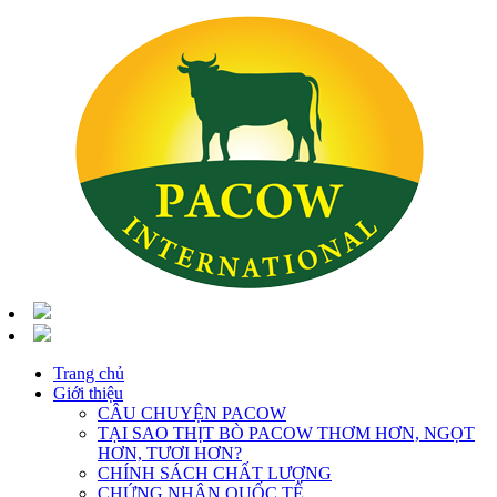
Trang chủ
Giới thiệu
CÂU CHUYỆN PACOW
TẠI SAO THỊT BÒ PACOW THƠM HƠN, NGỌT
HƠN, TƯƠI HƠN?
CHÍNH SÁCH CHẤT LƯỢNG
CHỨNG NHẬN QUỐC TẾ