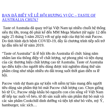
BẠN ĐÃ BIẾT VỀ LỄ HỘI HƯƠNG VỊ ÚC – TASTE OF
AUSTRALIA CHƯA?
Taste of Australia đã quay trở lại Việt Nam tại nhiều chuỗi hệ thống
siêu thị lớn, trong đó phải kể đến MM Mega Market (từ ngày 12 đến
ngày 25 tháng 5 năm 2022) với sự góp mặt của thịt bò mát Pacow.
Do tình hình dịch bệnh COVID-19, đây là chương trình tiếp nối trở
lại đầu tiên kể từ năm 2019.
“Taste of Australia” là lễ hội lớn do Australia tổ chức hàng năm
nhằm lan tỏa thông điệp về chất lượng, sự phong phú và tiện dụng
của các thương hiệu chất lượng cao từ Australia. Taste of Australia
tạo điều kiện cho người tiêu dùng được trải nghiệm dùng thử sản
phẩm cũng như nhận nhiều ưu đãi trong suốt thời gian diễn ra lễ
hội.
Pacow vinh dự tham gia sự kiện với niềm tự hào mang đến người
tiêu dùng sản phẩm thịt bò mát Pacow chất lượng cao. Chọn giống
bò từ Úc, Pacow nhập khẩu bò nguyên con còn sống về Việt Nam
để tiếp tục nuôi vỗ béo, từ đó sản xuất nên sản phẩm thịt bò mát và
các sản phẩm Cookchill dinh dưỡng và tiện lợi như bò viên, mỳ Ý,
hamburger, xúc xích…