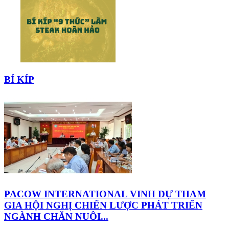
BÍ KÍP
PACOW INTERNATIONAL VINH DỰ THAM
GIA HỘI NGHỊ CHIẾN LƯỢC PHÁT TRIỂN
NGÀNH CHĂN NUÔI...