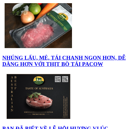
NHÚNG LẨU, MẺ, TÁI CHANH NGON HƠN, DỄ
DÀNG HƠN VỚI THỊT BÒ TÁI PACOW
BẠN ĐÃ BIẾT VỀ LỄ HỘI HƯƠNG VỊ ÚC –