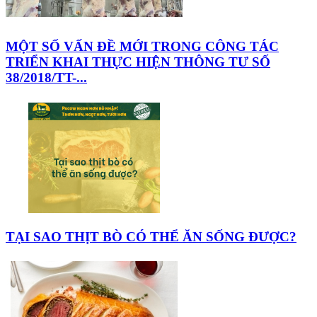
MỘT SỐ VẤN ĐỀ MỚI TRONG CÔNG TÁC
TRIỂN KHAI THỰC HIỆN THÔNG TƯ SỐ
38/2018/TT-...
TẠI SAO THỊT BÒ CÓ THỂ ĂN SỐNG ĐƯỢC?