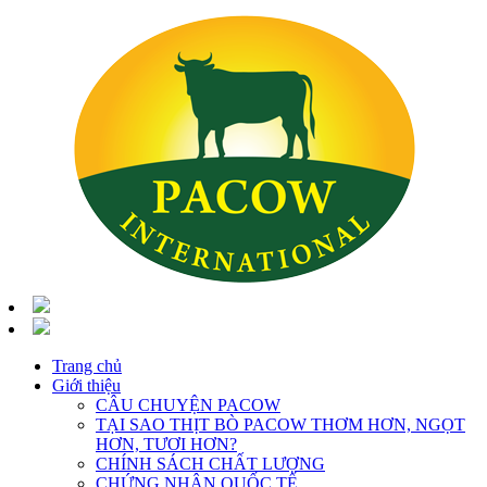
Trang chủ
Giới thiệu
CÂU CHUYỆN PACOW
TẠI SAO THỊT BÒ PACOW THƠM HƠN, NGỌT
HƠN, TƯƠI HƠN?
CHÍNH SÁCH CHẤT LƯỢNG
CHỨNG NHẬN QUỐC TẾ