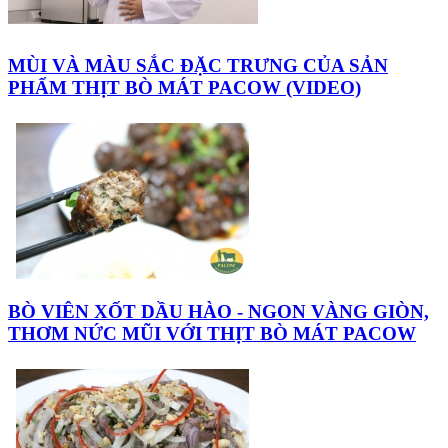
MÙI VÀ MÀU SẮC ĐẶC TRƯNG CỦA SẢN
PHẨM THỊT BÒ MÁT PACOW (VIDEO)
BÒ VIÊN XỐT DẦU HÀO - NGON VÀNG GIÒN,
THƠM NỨC MŨI VỚI THỊT BÒ MÁT PACOW