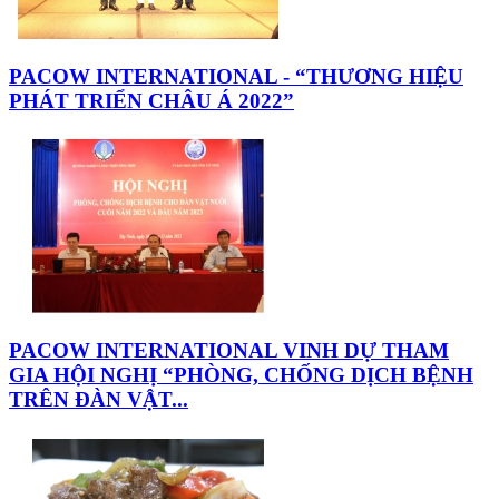
PACOW INTERNATIONAL - “THƯƠNG HIỆU
PHÁT TRIỂN CHÂU Á 2022”
PACOW INTERNATIONAL VINH DỰ THAM
GIA HỘI NGHỊ “PHÒNG, CHỐNG DỊCH BỆNH
TRÊN ĐÀN VẬT...