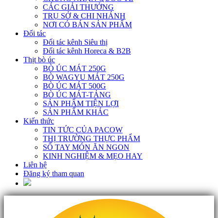
CÁC GIẢI THƯỞNG
TRỤ SỞ & CHI NHÁNH
NƠI CÓ BÁN SẢN PHẨM
Đối tác
Đối tác kênh Siêu thị
Đối tác kênh Horeca & B2B
Thịt bò úc
BÒ ÚC MÁT 250G
BÒ WAGYU MÁT 250G
BÒ ÚC MÁT 500G
BÒ ÚC MÁT-TẢNG
SẢN PHẨM TIỆN LỢI
SẢN PHẨM KHÁC
Kiến thức
TIN TỨC CỦA PACOW
THỊ TRƯỜNG THỰC PHẨM
SỔ TAY MÓN ĂN NGON
KINH NGHIỆM & MẸO HAY
Liên hệ
Đăng ký tham quan