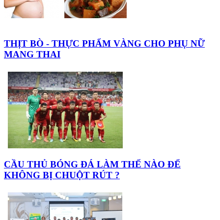
THỊT BÒ - THỰC PHẨM VÀNG CHO PHỤ NỮ
MANG THAI
CẦU THỦ BÓNG ĐÁ LÀM THẾ NÀO ĐỂ
KHÔNG BỊ CHUỘT RÚT ?