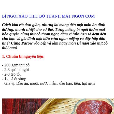
BÍ NGÒI XÀO THỊT BÒ THANH MÁT NGON CƠM
Cách làm rất đơn giản, nhưng lại mang đến một món ăn dinh
dưỡng, thanh nhiệt cho cơ thể. Từng miếng bí ngòi thơm mát
hòa quyện cùng thịt bò thơm ngọt, đậm vị hứa hẹn sẽ đem đến
cho bạn và gia đình một bữa cơm ngon miệng và đầy hấp dẫn
nhé! Cùng Pacow vào bếp và làm ngay món Bí ngòi xào thịt bò
thôi nào!
1. Chuẩn bị nguyên liệu:
- 200 gam thịt bò
- 2-3 quả bí ngòi
- 2-3 tép tỏi
- 1 quả ớt sừng
- Gia vị: Dầu ăn, muối, nước mắm, dầu hào, tiêu, hạt nêm