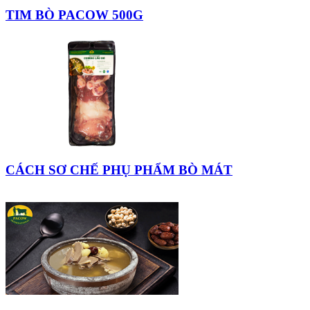
TIM BÒ PACOW 500G
CÁCH SƠ CHẾ PHỤ PHẨM BÒ MÁT