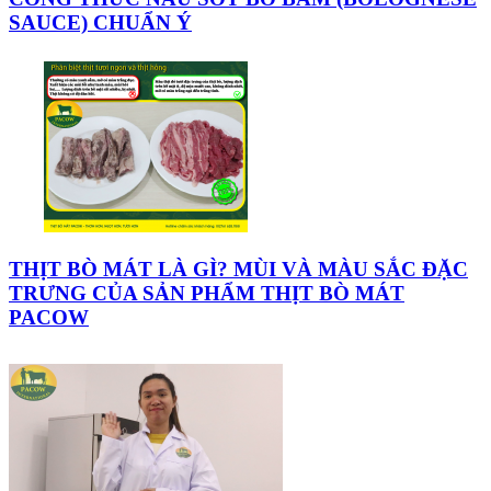
SAUCE) CHUẨN Ý
THỊT BÒ MÁT LÀ GÌ? MÙI VÀ MÀU SẮC ĐẶC
TRƯNG CỦA SẢN PHẨM THỊT BÒ MÁT
PACOW