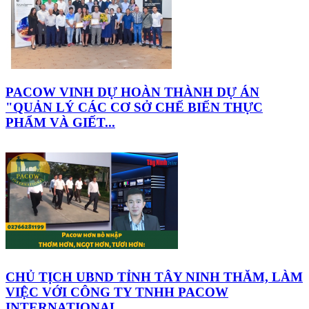
PACOW VINH DỰ HOÀN THÀNH DỰ ÁN
"QUẢN LÝ CÁC CƠ SỞ CHẾ BIẾN THỰC
PHẨM VÀ GIẾT...
CHỦ TỊCH UBND TỈNH TÂY NINH THĂM, LÀM
VIỆC VỚI CÔNG TY TNHH PACOW
INTERNATIONAL