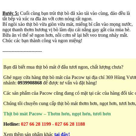
Bước 5:
Cuối cùng bạn trút thịt bò đã xào tái vào cùng, đảo đều là
tắt bếp và xúc ra đĩa ăn với cơm nóng rất ngon.
Bí ngòi xào thịt bò vừa giòn vừa mát, miếng bí cắn vào mọng nước,
ngọt thanh thơm hương vị bò làm dịu cái nắng gay gắt của mùa hè.
Bữa ăn vì thế sẽ ngon hơn, nồi cơm sẽ lại hết veo trong nháy mắt.
Chúc các bạn thành công và ngon miệng!
--------------------------
Bạn đã biết mua thịt bò mát ở đâu tươi ngon, chất lượng chưa?
Ghé ngay cửa hàng thịt bò mát của Pacow tại địa chỉ 369 Hùng Vươ
nhánh:
0939908868
để được tư vấn và đặt hàng!
Các sản phẩm của Pacow cũng đang có mặt tại các của hàng đối tác 
Chúng tôi chuyên cung cấp thịt bò mát thơm
hơn
, ngọt
hơn
, tươi hơ
Thịt bò mát Pacow – Thơm hơn, ngọt hơn, tươi hơn
Hotline:
027 66 28 1199 - 027 66 28 1188
Xem thêm sản phẩm khác
tại đây!