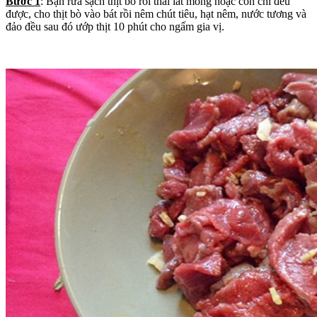
Bước 1
: Bạn rửa sạch thịt bò rồi thái lát mỏng hoặc con chì đều
được, cho thịt bò vào bát rồi nêm chút tiêu, hạt nêm, nước tương và
đảo đều sau đó ướp thịt 10 phút cho ngấm gia vị.