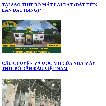
TẠI SAO THỊT BÒ MÁT LẠI ĐẮT (ĐẮT TIỀN
LẪN ĐẮT HÀNG)?
CÂU CHUYỆN VÀ ƯỚC MƠ CỦA NHÀ MÁY
THỊT BÒ DẪN ĐẦU VIỆT NAM