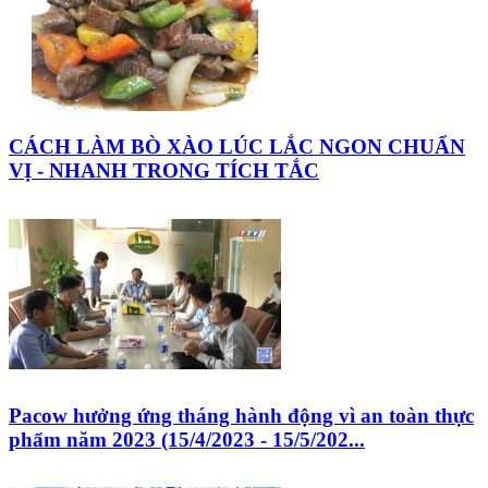
CÁCH LÀM BÒ XÀO LÚC LẮC NGON CHUẨN
VỊ - NHANH TRONG TÍCH TẮC
Pacow hưởng ứng tháng hành động vì an toàn thực
phẩm năm 2023 (15/4/2023 - 15/5/202...