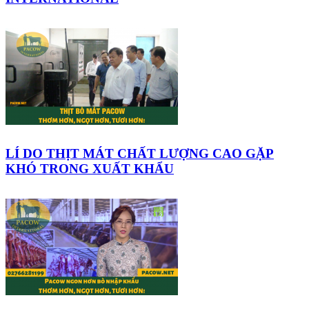
LÍ DO THỊT MÁT CHẤT LƯỢNG CAO GẶP
KHÓ TRONG XUẤT KHẨU