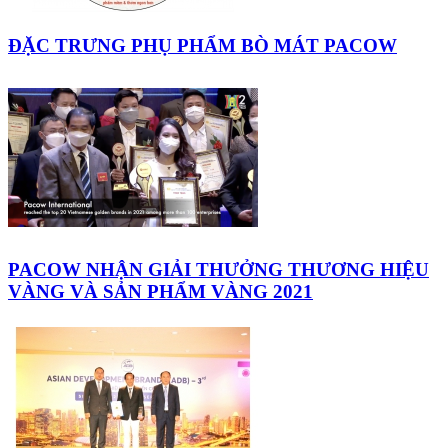
ĐẶC TRƯNG PHỤ PHẨM BÒ MÁT PACOW
PACOW NHẬN GIẢI THƯỞNG THƯƠNG HIỆU
VÀNG VÀ SẢN PHẨM VÀNG 2021