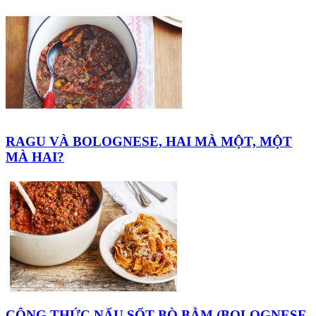
RAGU VÀ BOLOGNESE, HAI MÀ MỘT, MỘT
MÀ HAI?
CÔNG THỨC NẤU SỐT BÒ BẰM (BOLOGNESE