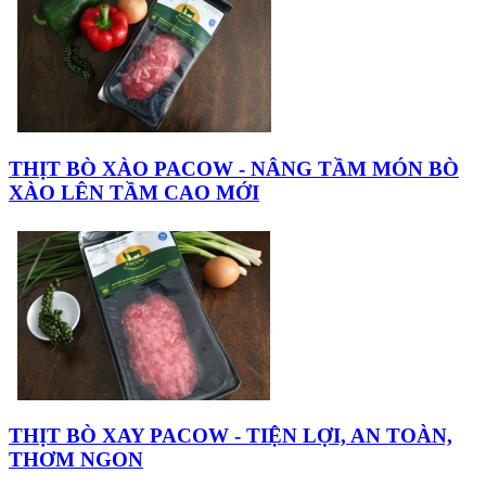
THỊT BÒ XÀO PACOW - NÂNG TẦM MÓN BÒ
XÀO LÊN TẦM CAO MỚI
THỊT BÒ XAY PACOW - TIỆN LỢI, AN TOÀN,
THƠM NGON