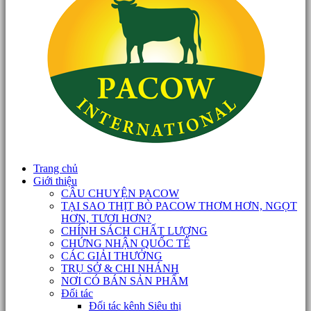
Trang chủ
Giới thiệu
CÂU CHUYỆN PACOW
TẠI SAO THỊT BÒ PACOW THƠM HƠN, NGỌT
HƠN, TƯƠI HƠN?
CHÍNH SÁCH CHẤT LƯỢNG
CHỨNG NHẬN QUỐC TẾ
CÁC GIẢI THƯỞNG
TRỤ SỞ & CHI NHÁNH
NƠI CÓ BÁN SẢN PHẨM
Đối tác
Đối tác kênh Siêu thị