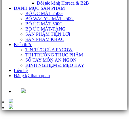
Đối tác kênh Horeca & B2B
DANH MỤC SẢN PHẨM
BÒ ÚC MÁT 250G
BÒ WAGYU MÁT 250G
BÒ ÚC MÁT 500G
BÒ ÚC MÁT-TẢNG
SẢN PHẨM TIỆN LỢI
SẢN PHẨM KHÁC
Kiến thức
TIN TỨC CỦA PACOW
THỊ TRƯỜNG THỰC PHẨM
SỔ TAY MÓN ĂN NGON
KINH NGHIỆM & MẸO HAY
Liên hệ
Đăng ký tham quan