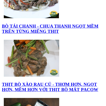
BÒ TÁI CHANH - CHUA THANH NGỌT MỀM
TRÊN TỪNG MIẾNG THỊT
THỊT BÒ XÀO RAU CỦ - THƠM HƠN, NGỌT
HƠN, MỀM HƠN VỚI THỊT BÒ MÁT PACOW