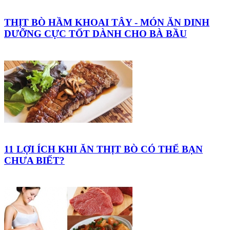
THỊT BÒ HẦM KHOAI TÂY - MÓN ĂN DINH
DƯỠNG CỰC TỐT DÀNH CHO BÀ BẦU
11 LỢI ÍCH KHI ĂN THỊT BÒ CÓ THỂ BẠN
CHƯA BIẾT?