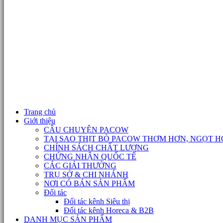
Trang chủ
Giới thiệu
CÂU CHUYỆN PACOW
TẠI SAO THỊT BÒ PACOW THƠM HƠN, NGỌT H
CHÍNH SÁCH CHẤT LƯỢNG
CHỨNG NHẬN QUỐC TẾ
CÁC GIẢI THƯỞNG
TRỤ SỞ & CHI NHÁNH
NƠI CÓ BÁN SẢN PHẨM
Đối tác
Đối tác kênh Siêu thị
Đối tác kênh Horeca & B2B
DANH MỤC SẢN PHẨM