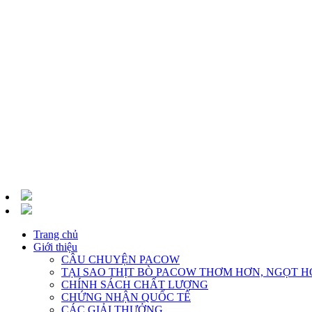
Trang chủ
Giới thiệu
CÂU CHUYỆN PACOW
TẠI SAO THỊT BÒ PACOW THƠM HƠN, NGỌT H
CHÍNH SÁCH CHẤT LƯỢNG
CHỨNG NHẬN QUỐC TẾ
CÁC GIẢI THƯỞNG