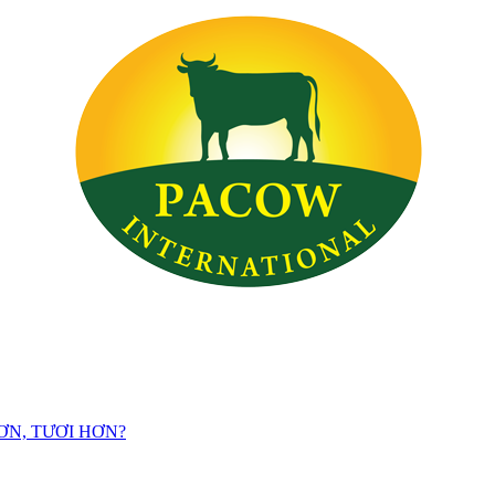
ƠN, TƯƠI HƠN?