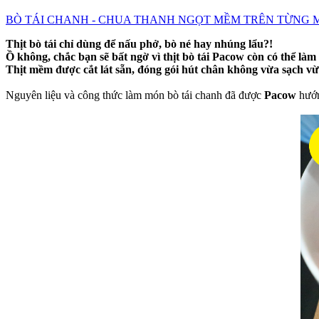
BÒ TÁI CHANH - CHUA THANH NGỌT MỀM TRÊN TỪNG M
Thịt bò tái chỉ dùng để nấu phở, bò né hay nhúng lẩu?!
Ồ không, chắc bạn sẽ bất ngờ vì thịt bò tái Pacow còn có thể là
Thịt mềm được cắt lát sẵn, đóng gói hút chân không vừa sạch vừa
Nguyên liệu và công thức làm món bò tái chanh đã được
Pacow
hướng