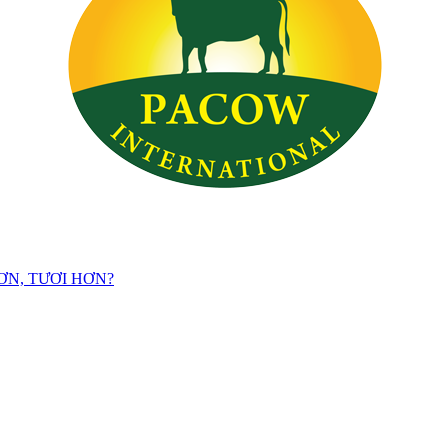
ƠN, TƯƠI HƠN?