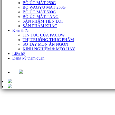
BÒ ÚC MÁT 250G
BÒ WAGYU MÁT 250G
BÒ ÚC MÁT 500G
BÒ ÚC MÁT-TẢNG
SẢN PHẨM TIỆN LỢI
SẢN PHẨM KHÁC
Kiến thức
TIN TỨC CỦA PACOW
THỊ TRƯỜNG THỰC PHẨM
SỔ TAY MÓN ĂN NGON
KINH NGHIỆM & MẸO HAY
Liên hệ
Đăng ký tham quan