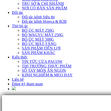
TRỤ SỞ & CHI NHÁNH
NƠI CÓ BÁN SẢN PHẨM
Đối tác
Đối tác kênh Siêu thị
Đối tác kênh Horeca & B2B
Thịt bò úc
BÒ ÚC MÁT 250G
BÒ WAGYU MÁT 250G
BÒ ÚC MÁT 500G
BÒ ÚC MÁT-TẢNG
SẢN PHẨM TIỆN LỢI
SẢN PHẨM KHÁC
Kiến thức
TIN TỨC CỦA PACOW
THỊ TRƯỜNG THỰC PHẨM
SỔ TAY MÓN ĂN NGON
KINH NGHIỆM & MẸO HAY
Liên hệ
Đăng ký tham quan