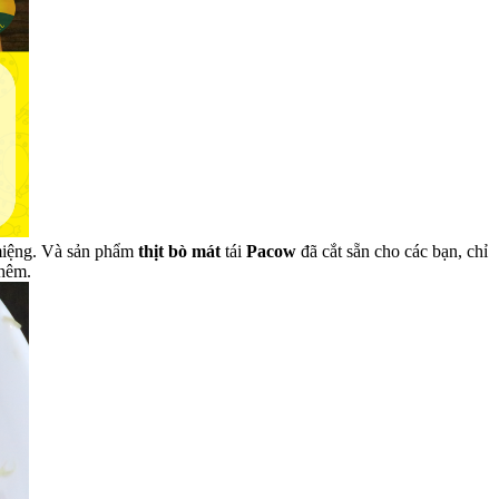
a miệng. Và sản phẩm
thịt bò mát
tái
Pacow
đã cắt sẵn cho các bạn, chỉ
thêm.