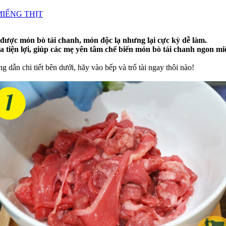
IẾNG THỊT
m được món bò tái chanh, món độc lạ nhưng lại cực kỳ dễ làm.
 tiện lợi, giúp các mẹ yên tâm chế biến món bò tái chanh ngon miệ
 dẫn chi tiết bên dưới, hãy vào bếp và trổ tài ngay thôi nào!