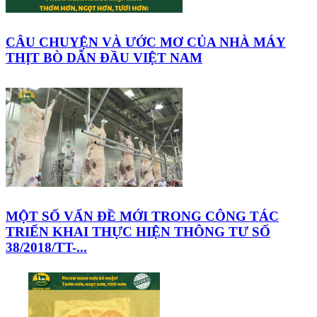
CÂU CHUYỆN VÀ ƯỚC MƠ CỦA NHÀ MÁY
THỊT BÒ DẪN ĐẦU VIỆT NAM
MỘT SỐ VẤN ĐỀ MỚI TRONG CÔNG TÁC
TRIỂN KHAI THỰC HIỆN THÔNG TƯ SỐ
38/2018/TT-...