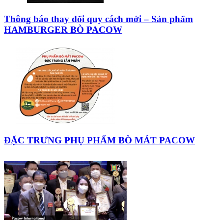
Thông báo thay đổi quy cách mới – Sản phẩm
HAMBURGER BÒ PACOW
ĐẶC TRƯNG PHỤ PHẨM BÒ MÁT PACOW