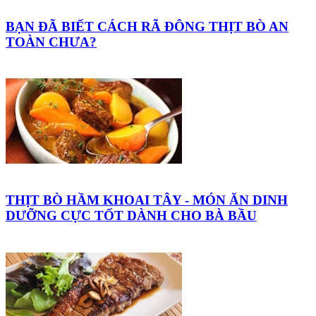
BẠN ĐÃ BIẾT CÁCH RÃ ĐÔNG THỊT BÒ AN
TOÀN CHƯA?
THỊT BÒ HẦM KHOAI TÂY - MÓN ĂN DINH
DƯỠNG CỰC TỐT DÀNH CHO BÀ BẦU