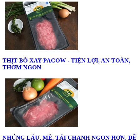
THỊT BÒ XAY PACOW - TIỆN LỢI, AN TOÀN,
THƠM NGON
NHÚNG LẨU, MẺ, TÁI CHANH NGON HƠN, DỄ