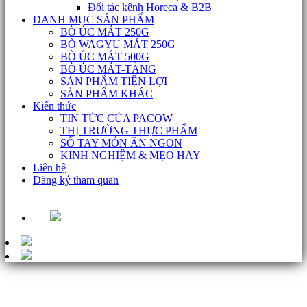
Đối tác kênh Horeca & B2B
DANH MỤC SẢN PHẨM
BÒ ÚC MÁT 250G
BÒ WAGYU MÁT 250G
BÒ ÚC MÁT 500G
BÒ ÚC MÁT-TẢNG
SẢN PHẨM TIỆN LỢI
SẢN PHẨM KHÁC
Kiến thức
TIN TỨC CỦA PACOW
THỊ TRƯỜNG THỰC PHẨM
SỔ TAY MÓN ĂN NGON
KINH NGHIỆM & MẸO HAY
Liên hệ
Đăng ký tham quan