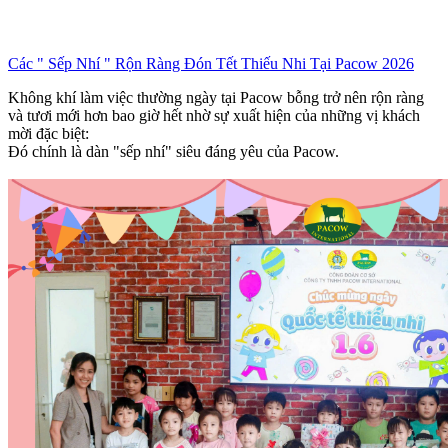
Các " Sếp Nhí " Rộn Ràng Đón Tết Thiếu Nhi Tại Pacow 2026
Không khí làm việc thường ngày tại Pacow bỗng trở nên rộn ràng
và tươi mới hơn bao giờ hết nhờ sự xuất hiện của những vị khách
mời đặc biệt:
Đó chính là dàn "sếp nhí" siêu đáng yêu của Pacow.