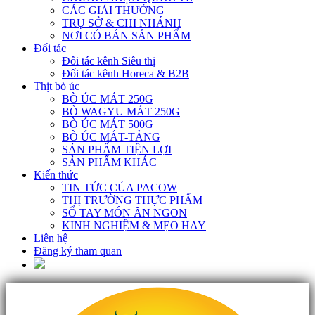
CÁC GIẢI THƯỞNG
TRỤ SỞ & CHI NHÁNH
NƠI CÓ BÁN SẢN PHẨM
Đối tác
Đối tác kênh Siêu thị
Đối tác kênh Horeca & B2B
Thịt bò úc
BÒ ÚC MÁT 250G
BÒ WAGYU MÁT 250G
BÒ ÚC MÁT 500G
BÒ ÚC MÁT-TẢNG
SẢN PHẨM TIỆN LỢI
SẢN PHẨM KHÁC
Kiến thức
TIN TỨC CỦA PACOW
THỊ TRƯỜNG THỰC PHẨM
SỔ TAY MÓN ĂN NGON
KINH NGHIỆM & MẸO HAY
Liên hệ
Đăng ký tham quan