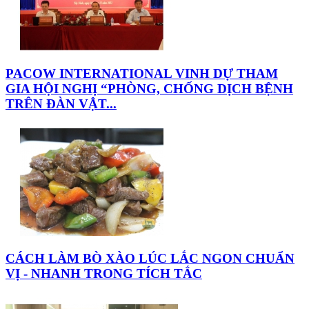
PACOW INTERNATIONAL VINH DỰ THAM
GIA HỘI NGHỊ “PHÒNG, CHỐNG DỊCH BỆNH
TRÊN ĐÀN VẬT...
CÁCH LÀM BÒ XÀO LÚC LẮC NGON CHUẨN
VỊ - NHANH TRONG TÍCH TẮC