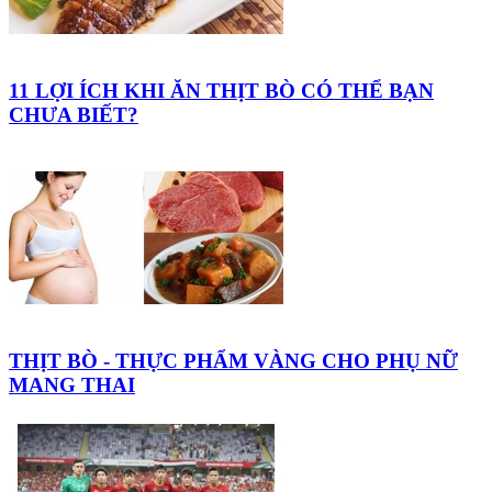
11 LỢI ÍCH KHI ĂN THỊT BÒ CÓ THỂ BẠN
CHƯA BIẾT?
THỊT BÒ - THỰC PHẨM VÀNG CHO PHỤ NỮ
MANG THAI