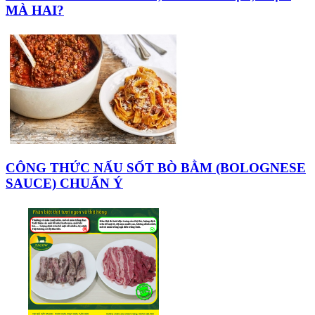
MÀ HAI?
CÔNG THỨC NẤU SỐT BÒ BẰM (BOLOGNESE
SAUCE) CHUẨN Ý