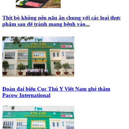
Thịt bò không nên nấu ăn chung với các loại thực
phẩm sau để tránh mang bệnh vào...
Đoàn đại biểu Cục Thú Y Việt Nam ghé thăm
Pacow International