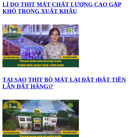
LÍ DO THỊT MÁT CHẤT LƯỢNG CAO GẶP
KHÓ TRONG XUẤT KHẨU
TẠI SAO THỊT BÒ MÁT LẠI ĐẮT (ĐẮT TIỀN
LẪN ĐẮT HÀNG)?