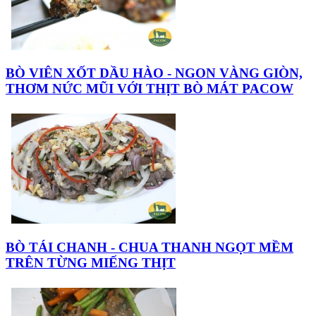
BÒ VIÊN XỐT DẦU HÀO - NGON VÀNG GIÒN,
THƠM NỨC MŨI VỚI THỊT BÒ MÁT PACOW
BÒ TÁI CHANH - CHUA THANH NGỌT MỀM
TRÊN TỪNG MIẾNG THỊT