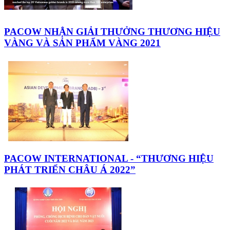
PACOW NHẬN GIẢI THƯỞNG THƯƠNG HIỆU
VÀNG VÀ SẢN PHẨM VÀNG 2021
PACOW INTERNATIONAL - “THƯƠNG HIỆU
PHÁT TRIỂN CHÂU Á 2022”