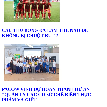
CẦU THỦ BÓNG ĐÁ LÀM THẾ NÀO ĐỂ
KHÔNG BỊ CHUỘT RÚT ?
PACOW VINH DỰ HOÀN THÀNH DỰ ÁN
"QUẢN LÝ CÁC CƠ SỞ CHẾ BIẾN THỰC
PHẨM VÀ GIẾT...