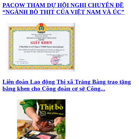
PACOW THAM DỰ HỘI NGHỊ CHUYÊN ĐỀ
“NGÀNH BÒ THỊT CỦA VIỆT NAM VÀ ÚC”
Liên đoàn Lao động Thị xã Trảng Bàng trao tặng
bằng khen cho Công đoàn cơ sở Công...