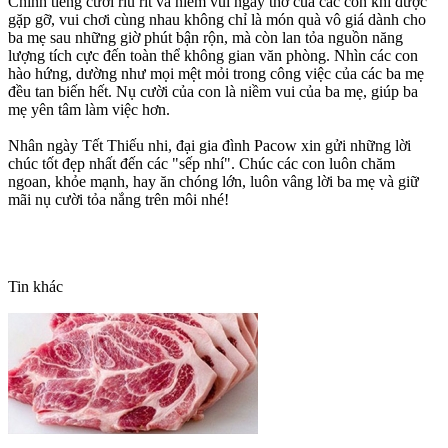
Chính tiếng cười ríu rít và niềm vui ngây thơ của các con khi được
gặp gỡ, vui chơi cùng nhau không chỉ là món quà vô giá dành cho
ba mẹ sau những giờ phút bận rộn, mà còn lan tỏa nguồn năng
lượng tích cực đến toàn thể không gian văn phòng. Nhìn các con
hào hứng, dường như mọi mệt mỏi trong công việc của các ba mẹ
đều tan biến hết.
Nụ cười của con là niềm vui của ba mẹ, giúp ba
mẹ yên tâm làm việc hơn.
Nhân ngày Tết Thiếu nhi, đại gia đình Pacow xin gửi những lời
chúc tốt đẹp nhất đến các "sếp nhí". Chúc các con luôn chăm
ngoan, khỏe mạnh, hay ăn chóng lớn, luôn vâng lời ba mẹ và giữ
mãi nụ cười tỏa nắng trên môi nhé!
Tin khác