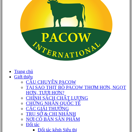
Trang chủ
Giới thiệu
CÂU CHUYỆN PACOW
TẠI SAO THỊT BÒ PACOW THƠM HƠN, NGỌT
HƠN, TƯƠI HƠN?
CHÍNH SÁCH CHẤT LƯỢNG
CHỨNG NHẬN QUỐC TẾ
CÁC GIẢI THƯỞNG
TRỤ SỞ & CHI NHÁNH
NƠI CÓ BÁN SẢN PHẨM
Đối tác
Đối tác kênh Siêu thị