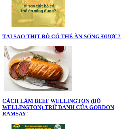
TẠI SAO THỊT BÒ CÓ THỂ ĂN SỐNG ĐƯỢC?
CÁCH LÀM BEEF WELLINGTON (BÒ
WELLINGTON) TRỨ DANH CỦA GORDON
RAMSAY!