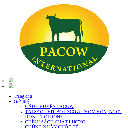
Trang chủ
Giới thiệu
CÂU CHUYỆN PACOW
TẠI SAO THỊT BÒ PACOW THƠM HƠN, NGỌT
HƠN, TƯƠI HƠN?
CHÍNH SÁCH CHẤT LƯỢNG
CHỨNG NHẬN QUỐC TẾ