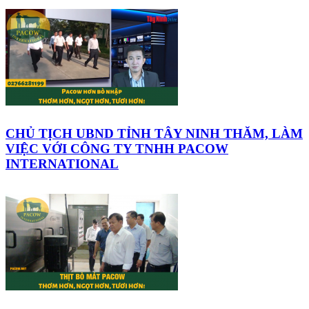
CHỦ TỊCH UBND TỈNH TÂY NINH THĂM, LÀM
VIỆC VỚI CÔNG TY TNHH PACOW
INTERNATIONAL