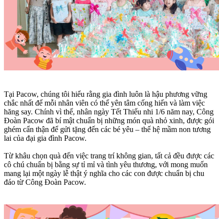
Tại Pacow, chúng tôi hiểu rằng gia đình luôn là hậu phương vững
chắc nhất để mỗi nhân viên có thể yên tâm cống hiến và làm việc
hăng say. Chính vì thế, nhân ngày Tết Thiếu nhi 1/6 năm nay, Công
Đoàn Pacow đã bí mật chuẩn bị những món quà nhỏ xinh, được gói
ghém cẩn thận để gửi tặng đến các bé yêu – thế hệ mầm non tương
lai của đại gia đình Pacow.
Từ khâu chọn quà đến việc trang trí không gian, tất cả đều được các
cô chú chuẩn bị bằng sự tỉ mỉ và tình yêu thương, với mong muốn
mang lại một ngày lễ thật ý nghĩa cho các con được chuẩn bị chu
đáo từ Công Đoàn Pacow.