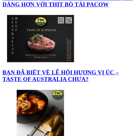
DÀNG HƠN VỚI THỊT BÒ TÁI PACOW
BẠN ĐÃ BIẾT VỀ LỄ HỘI HƯƠNG VỊ ÚC –
TASTE OF AUSTRALIA CHƯA?