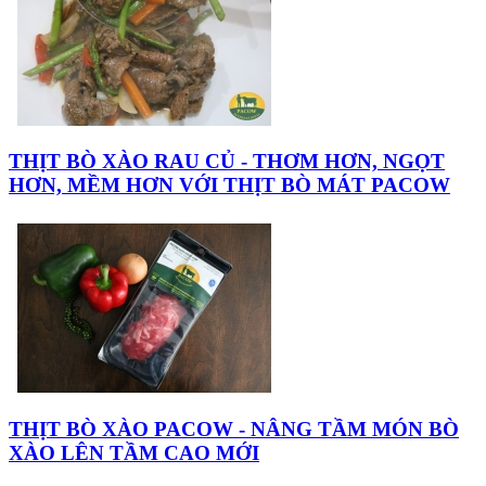
THỊT BÒ XÀO RAU CỦ - THƠM HƠN, NGỌT
HƠN, MỀM HƠN VỚI THỊT BÒ MÁT PACOW
THỊT BÒ XÀO PACOW - NÂNG TẦM MÓN BÒ
XÀO LÊN TẦM CAO MỚI