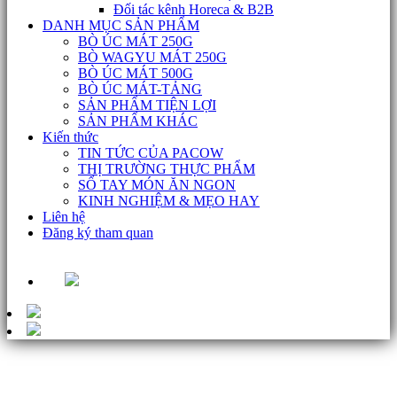
Đối tác kênh Horeca & B2B
DANH MỤC SẢN PHẨM
BÒ ÚC MÁT 250G
BÒ WAGYU MÁT 250G
BÒ ÚC MÁT 500G
BÒ ÚC MÁT-TẢNG
SẢN PHẨM TIỆN LỢI
SẢN PHẨM KHÁC
Kiến thức
TIN TỨC CỦA PACOW
THỊ TRƯỜNG THỰC PHẨM
SỔ TAY MÓN ĂN NGON
KINH NGHIỆM & MẸO HAY
Liên hệ
Đăng ký tham quan