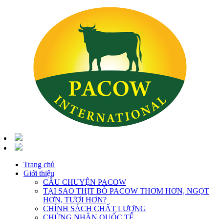
Trang chủ
Giới thiệu
CÂU CHUYỆN PACOW
TẠI SAO THỊT BÒ PACOW THƠM HƠN, NGỌT
HƠN, TƯƠI HƠN?
CHÍNH SÁCH CHẤT LƯỢNG
CHỨNG NHẬN QUỐC TẾ