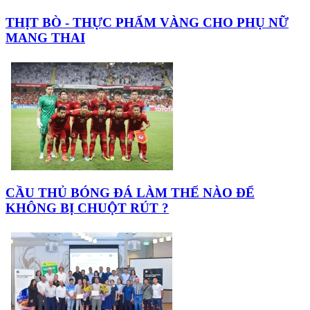
THỊT BÒ - THỰC PHẨM VÀNG CHO PHỤ NỮ
MANG THAI
CẦU THỦ BÓNG ĐÁ LÀM THẾ NÀO ĐỂ
KHÔNG BỊ CHUỘT RÚT ?