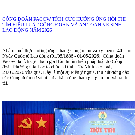
CÔNG ĐOÀN PACOW TÍCH CỰC HƯỞNG ỨNG HỘI THI
TÌM HIỂU LUẬT CÔNG ĐOÀN VÀ AN TOÀN VỆ SINH
LAO ĐỘNG NĂM 2026
Nhằm thiết thực hưởng ứng Tháng Công nhân và kỷ niệm 140 năm
Ngày Quốc tế Lao động (01/05/1886 - 01/05/2026), Công đoàn
Pacow đã tích cực tham gia Hội thi tìm hiểu pháp luật do Công
đoàn Phường Gia Lộc tổ chức tại tỉnh Tây Ninh vào ngày
23/05/2026 vừa qua. Đây là một sự kiện ý nghĩa, thu hút đông đảo
các Công đoàn cơ sở trên địa bàn cùng tham gia giao lưu và tranh
tài.