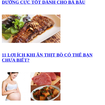
DƯỠNG CỰC TỐT DÀNH CHO BÀ BẦU
11 LỢI ÍCH KHI ĂN THỊT BÒ CÓ THỂ BẠN
CHƯA BIẾT?