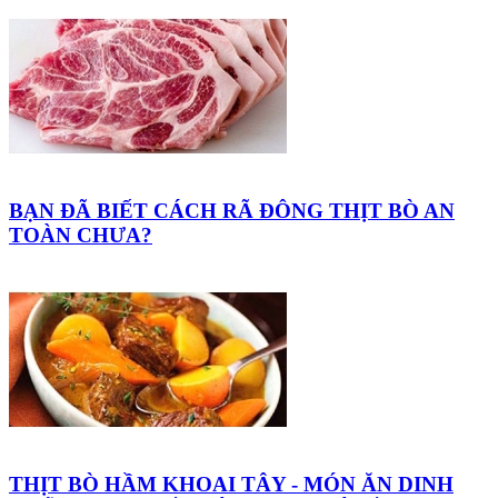
BẠN ĐÃ BIẾT CÁCH RÃ ĐÔNG THỊT BÒ AN
TOÀN CHƯA?
THỊT BÒ HẦM KHOAI TÂY - MÓN ĂN DINH