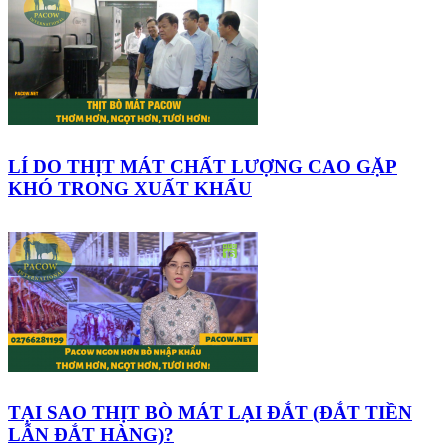
LÍ DO THỊT MÁT CHẤT LƯỢNG CAO GẶP
KHÓ TRONG XUẤT KHẨU
TẠI SAO THỊT BÒ MÁT LẠI ĐẮT (ĐẮT TIỀN
LẪN ĐẮT HÀNG)?