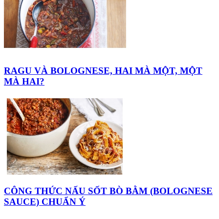
RAGU VÀ BOLOGNESE, HAI MÀ MỘT, MỘT
MÀ HAI?
CÔNG THỨC NẤU SỐT BÒ BẰM (BOLOGNESE
SAUCE) CHUẨN Ý