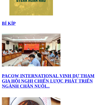
BÍ KÍP
PACOW INTERNATIONAL VINH DỰ THAM
GIA HỘI NGHỊ CHIẾN LƯỢC PHÁT TRIỂN
NGÀNH CHĂN NUÔI...