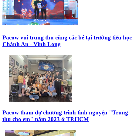
Pacow vui trung thu cùng các bé tại trường tiểu học
Chánh An - Vĩnh Long
Pacow tham dự chương trình tình nguyện "Trung
thu cho em" năm 2023 ở TP.HCM