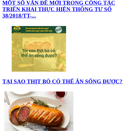
MỘT SỐ VẤN ĐỀ MỚI TRONG CÔNG TÁC
TRIỂN KHAI THỰC HIỆN THÔNG TƯ SỐ
38/2018/TT-...
TẠI SAO THỊT BÒ CÓ THỂ ĂN SỐNG ĐƯỢC?