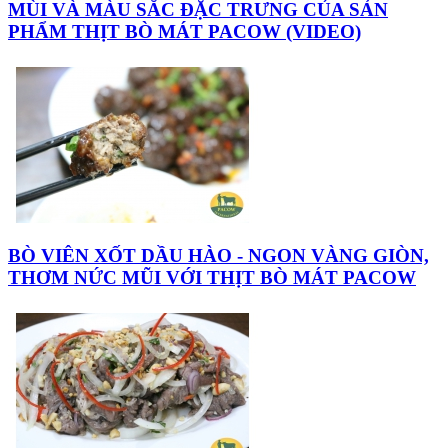
MÙI VÀ MÀU SẮC ĐẶC TRƯNG CỦA SẢN
PHẨM THỊT BÒ MÁT PACOW (VIDEO)
BÒ VIÊN XỐT DẦU HÀO - NGON VÀNG GIÒN,
THƠM NỨC MŨI VỚI THỊT BÒ MÁT PACOW