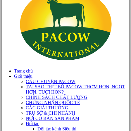
Trang chủ
Giới thiệu
CÂU CHUYỆN PACOW
TẠI SAO THỊT BÒ PACOW THƠM HƠN, NGỌT
HƠN, TƯƠI HƠN?
CHÍNH SÁCH CHẤT LƯỢNG
CHỨNG NHẬN QUỐC TẾ
CÁC GIẢI THƯỞNG
TRỤ SỞ & CHI NHÁNH
NƠI CÓ BÁN SẢN PHẨM
Đối tác
Đối tác kênh Siêu thị