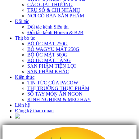
CÁC GIẢI THƯỞNG
TRỤ SỞ & CHI NHÁNH
NƠI CÓ BÁN SẢN PHẨM
Đối tác
Đối tác kênh Siêu thị
Đối tác kênh Horeca & B2B
Thịt bò úc
BÒ ÚC MÁT 250G
BÒ WAGYU MÁT 250G
BÒ ÚC MÁT 500G
BÒ ÚC MÁT-TẢNG
SẢN PHẨM TIỆN LỢI
SẢN PHẨM KHÁC
Kiến thức
TIN TỨC CỦA PACOW
THỊ TRƯỜNG THỰC PHẨM
SỔ TAY MÓN ĂN NGON
KINH NGHIỆM & MẸO HAY
Liên hệ
Đăng ký tham quan