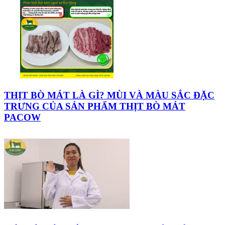
THỊT BÒ MÁT LÀ GÌ? MÙI VÀ MÀU SẮC ĐẶC
TRƯNG CỦA SẢN PHẨM THỊT BÒ MÁT
PACOW