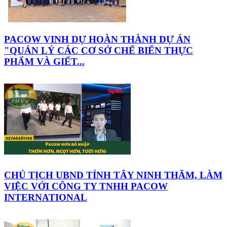
PACOW VINH DỰ HOÀN THÀNH DỰ ÁN
"QUẢN LÝ CÁC CƠ SỞ CHẾ BIẾN THỰC
PHẨM VÀ GIẾT...
CHỦ TỊCH UBND TỈNH TÂY NINH THĂM, LÀM
VIỆC VỚI CÔNG TY TNHH PACOW
INTERNATIONAL