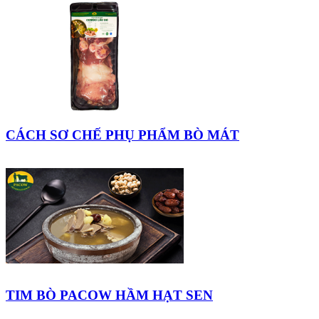
CÁCH SƠ CHẾ PHỤ PHẨM BÒ MÁT
TIM BÒ PACOW HẦM HẠT SEN