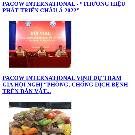
PACOW INTERNATIONAL - “THƯƠNG HIỆU
PHÁT TRIỂN CHÂU Á 2022”
PACOW INTERNATIONAL VINH DỰ THAM
GIA HỘI NGHỊ “PHÒNG, CHỐNG DỊCH BỆNH
TRÊN ĐÀN VẬT...