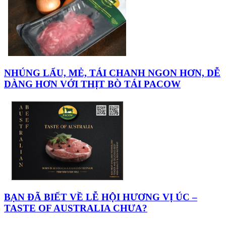
NHÚNG LẨU, MẺ, TÁI CHANH NGON HƠN, DỄ
DÀNG HƠN VỚI THỊT BÒ TÁI PACOW
BẠN ĐÃ BIẾT VỀ LỄ HỘI HƯƠNG VỊ ÚC –
TASTE OF AUSTRALIA CHƯA?