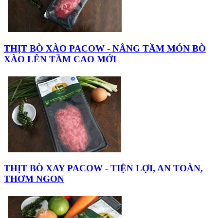
THỊT BÒ XÀO PACOW - NÂNG TẦM MÓN BÒ
XÀO LÊN TẦM CAO MỚI
THỊT BÒ XAY PACOW - TIỆN LỢI, AN TOÀN,
THƠM NGON