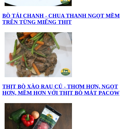
BÒ TÁI CHANH - CHUA THANH NGỌT MỀM
TRÊN TỪNG MIẾNG THỊT
THỊT BÒ XÀO RAU CỦ - THƠM HƠN, NGỌT
HƠN, MỀM HƠN VỚI THỊT BÒ MÁT PACOW