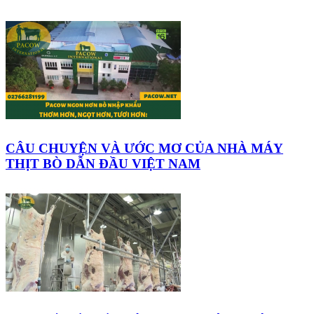
CÂU CHUYỆN VÀ ƯỚC MƠ CỦA NHÀ MÁY
THỊT BÒ DẪN ĐẦU VIỆT NAM