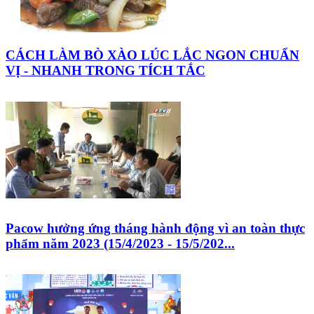
CÁCH LÀM BÒ XÀO LÚC LẮC NGON CHUẨN
VỊ - NHANH TRONG TÍCH TẮC
Pacow hưởng ứng tháng hành động vì an toàn thực
phẩm năm 2023 (15/4/2023 - 15/5/202...