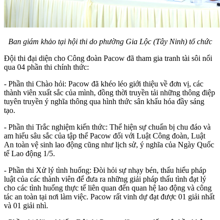
Ban giám khảo tại hội thi do phường Gia Lộc (Tây Ninh) tổ chức
Đội thi đại diện cho Công đoàn Pacow đã tham gia tranh tài sôi nổi
qua 04 phần thi chính thức:
- Phần thi Chào hỏi: Pacow đã khéo léo giới thiệu về đơn vị, các
thành viên xuất sắc của mình, đồng thời truyền tải những thông điệp
tuyên truyền ý nghĩa thông qua hình thức sân khấu hóa đầy sáng
tạo.
- Phần thi Trắc nghiệm kiến thức: Thể hiện sự chuẩn bị chu đáo và
am hiểu sâu sắc của tập thể Pacow đối với Luật Công đoàn, Luật
An toàn vệ sinh lao động cũng như lịch sử, ý nghĩa của Ngày Quốc
tế Lao động 1/5.
- Phần thi Xử lý tình huống: Đòi hỏi sự nhạy bén, thấu hiểu pháp
luật của các thành viên để đưa ra những giải pháp thấu tình đạt lý
cho các tình huống thực tế liên quan đến quan hệ lao động và công
tác an toàn tại nơi làm việc. Pacow rất vinh dự đạt được 01 giải nhất
và 01 giải nhì.