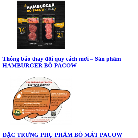
Thông báo thay đổi quy cách mới – Sản phẩm
HAMBURGER BÒ PACOW
ĐẶC TRƯNG PHỤ PHẨM BÒ MÁT PACOW