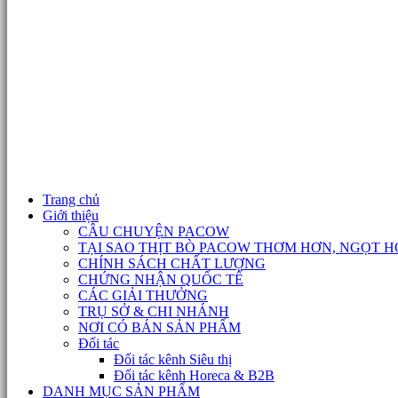
Trang chủ
Giới thiệu
CÂU CHUYỆN PACOW
TẠI SAO THỊT BÒ PACOW THƠM HƠN, NGỌT H
CHÍNH SÁCH CHẤT LƯỢNG
CHỨNG NHẬN QUỐC TẾ
CÁC GIẢI THƯỞNG
TRỤ SỞ & CHI NHÁNH
NƠI CÓ BÁN SẢN PHẨM
Đối tác
Đối tác kênh Siêu thị
Đối tác kênh Horeca & B2B
DANH MỤC SẢN PHẨM