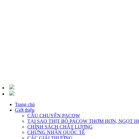
Trang chủ
Giới thiệu
CÂU CHUYỆN PACOW
TẠI SAO THỊT BÒ PACOW THƠM HƠN, NGỌT H
CHÍNH SÁCH CHẤT LƯỢNG
CHỨNG NHẬN QUỐC TẾ
CÁC GIẢI THƯỞNG