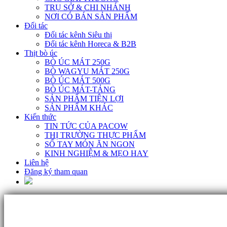
TRỤ SỞ & CHI NHÁNH
NƠI CÓ BÁN SẢN PHẨM
Đối tác
Đối tác kênh Siêu thị
Đối tác kênh Horeca & B2B
Thịt bò úc
BÒ ÚC MÁT 250G
BÒ WAGYU MÁT 250G
BÒ ÚC MÁT 500G
BÒ ÚC MÁT-TẢNG
SẢN PHẨM TIỆN LỢI
SẢN PHẨM KHÁC
Kiến thức
TIN TỨC CỦA PACOW
THỊ TRƯỜNG THỰC PHẨM
SỔ TAY MÓN ĂN NGON
KINH NGHIỆM & MẸO HAY
Liên hệ
Đăng ký tham quan