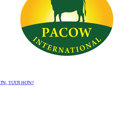
ƠN, TƯƠI HƠN?