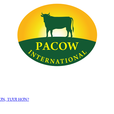
ƠN, TƯƠI HƠN?