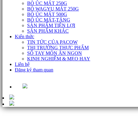
BÒ ÚC MÁT 250G
BÒ WAGYU MÁT 250G
BÒ ÚC MÁT 500G
BÒ ÚC MÁT-TẢNG
SẢN PHẨM TIỆN LỢI
SẢN PHẨM KHÁC
Kiến thức
TIN TỨC CỦA PACOW
THỊ TRƯỜNG THỰC PHẨM
SỔ TAY MÓN ĂN NGON
KINH NGHIỆM & MẸO HAY
Liên hệ
Đăng ký tham quan