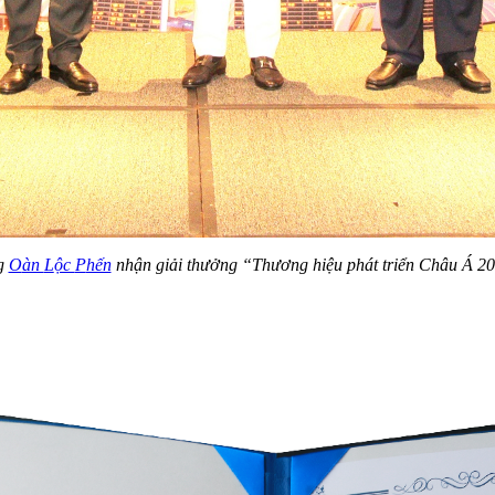
g
O
àn
L
ộc
P
hến
nhận giải thưởng “
T
hương hiệu phát triển Châu Á 2