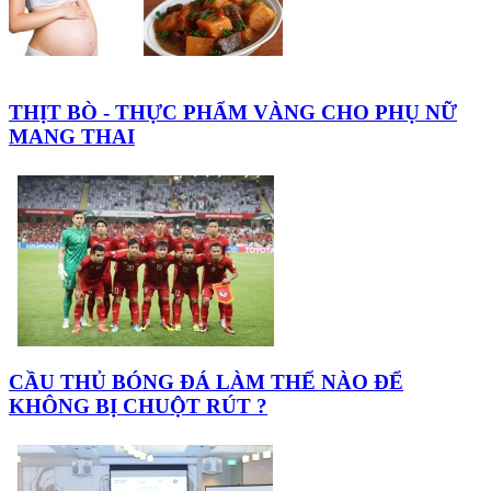
THỊT BÒ - THỰC PHẨM VÀNG CHO PHỤ NỮ
MANG THAI
CẦU THỦ BÓNG ĐÁ LÀM THẾ NÀO ĐỂ
KHÔNG BỊ CHUỘT RÚT ?