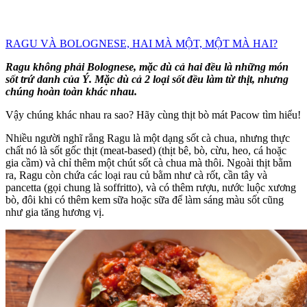
RAGU VÀ BOLOGNESE, HAI MÀ MỘT, MỘT MÀ HAI?
Ragu không phải Bolognese, mặc dù cả hai đều là những món
sốt trứ danh của Ý. Mặc dù cả 2 loại sốt đều làm từ thịt, nhưng
chúng hoàn toàn khác nhau.
Vậy chúng khác nhau ra sao? Hãy cùng thịt bò mát Pacow tìm hiểu!
Nhiều người nghĩ rẳng Ragu là một dạng sốt cà chua, nhưng thực
chất nó là sốt gốc thịt (meat-based) (thịt bê, bò, cừu, heo, cá hoặc
gia cầm) và chỉ thêm một chút sốt cà chua mà thôi. Ngoài thịt bằm
ra, Ragu còn chứa các loại rau củ bằm như cà rốt, cần tây và
pancetta (gọi chung là soffritto), và có thêm rượu, nước luộc xương
bò, đôi khi có thêm kem sữa hoặc sữa để làm sáng màu sốt cũng
như gia tăng hương vị.