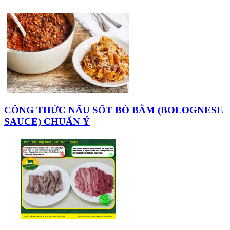
CÔNG THỨC NẤU SỐT BÒ BẰM (BOLOGNESE
SAUCE) CHUẨN Ý