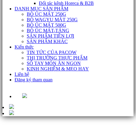
Đối tác kênh Horeca & B2B
DANH MỤC SẢN PHẨM
BÒ ÚC MÁT 250G
BÒ WAGYU MÁT 250G
BÒ ÚC MÁT 500G
BÒ ÚC MÁT-TẢNG
SẢN PHẨM TIỆN LỢI
SẢN PHẨM KHÁC
Kiến thức
TIN TỨC CỦA PACOW
THỊ TRƯỜNG THỰC PHẨM
SỔ TAY MÓN ĂN NGON
KINH NGHIỆM & MẸO HAY
Liên hệ
Đăng ký tham quan