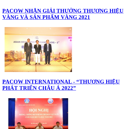
PACOW NHẬN GIẢI THƯỞNG THƯƠNG HIỆU
VÀNG VÀ SẢN PHẨM VÀNG 2021
PACOW INTERNATIONAL - “THƯƠNG HIỆU
PHÁT TRIỂN CHÂU Á 2022”