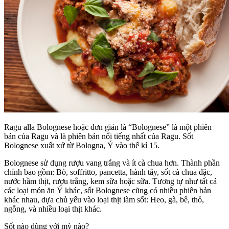
Ragu alla Bolognese hoặc đơn giản là “Bolognese” là một phiên
bản của Ragu và là phiên bản nổi tiếng nhất của Ragu. Sốt
Bolognese xuất xứ từ Bologna, Ý vào thế kỉ 15.
Bolognese sử dụng rượu vang trắng và ít cà chua hơn. Thành phần
chính bao gồm: Bò, soffritto, pancetta, hành tây, sốt cà chua đặc,
nước hầm thịt, rượu trắng, kem sữa hoặc sữa. Tương tự như tất cả
các loại món ăn Ý khác, sốt Bolognese cũng có nhiều phiên bản
khác nhau, dựa chủ yếu vào loại thịt làm sốt: Heo, gà, bê, thỏ,
ngỗng, và nhiều loại thịt khác.
Sốt nào dùng với mỳ nào?