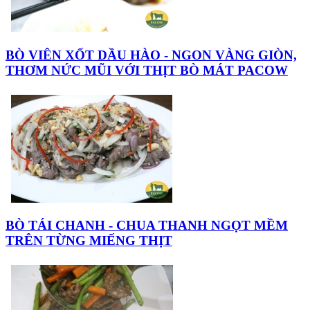
BÒ VIÊN XỐT DẦU HÀO - NGON VÀNG GIÒN,
THƠM NỨC MŨI VỚI THỊT BÒ MÁT PACOW
BÒ TÁI CHANH - CHUA THANH NGỌT MỀM
TRÊN TỪNG MIẾNG THỊT