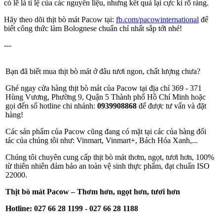
có lẽ là tỉ lệ của các nguyên liệu, nhưng kết quả lại cực kì rõ ràng.
Hãy theo dõi thịt bò mát Pacow tại:
fb.com/pacowinternational
để
biết công thức làm Bolognese chuẩn chỉ nhất sắp tới nhé!
---
Bạn đã biết mua thịt bò mát ở đâu tươi ngon, chất lượng chưa?
Ghé ngay cửa hàng thịt bò mát của Pacow tại địa chỉ 369 - 371
Hùng Vương, Phường 9, Quận 5 Thành phố Hồ Chí Minh hoặc
gọi đến số hotline chi nhánh:
0939908868
để được tư vấn và đặt
hàng!
Các sản phẩm của Pacow cũng đang có mặt tại các của hàng đối
tác của chúng tôi như: Vinmart, Vinmart+, Bách Hóa Xanh,...
Chúng tôi chuyên cung cấp thịt bò mát thơm, ngọt, tươi hơn, 100%
từ thiên nhiên đảm bảo an toàn vệ sinh thực phẩm, đạt chuẩn ISO
22000.
Thịt bò mát Pacow – Thơm hơn, ngọt hơn, tươi hơn
Hotline:
027 66 28 1199 - 027 66 28 1188