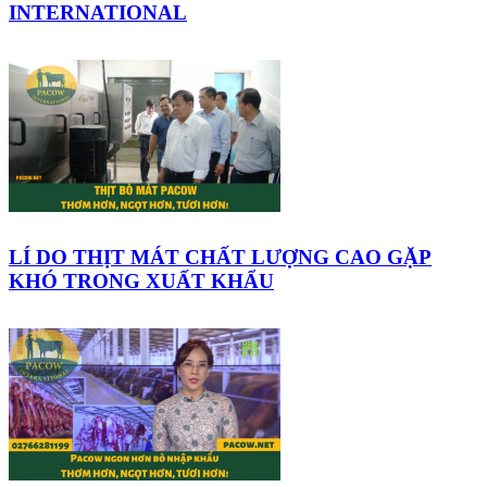
INTERNATIONAL
LÍ DO THỊT MÁT CHẤT LƯỢNG CAO GẶP
KHÓ TRONG XUẤT KHẨU