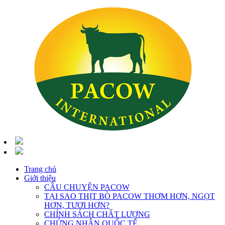
Trang chủ
Giới thiệu
CÂU CHUYỆN PACOW
TẠI SAO THỊT BÒ PACOW THƠM HƠN, NGỌT
HƠN, TƯƠI HƠN?
CHÍNH SÁCH CHẤT LƯỢNG
CHỨNG NHẬN QUỐC TẾ