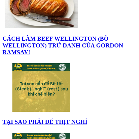
CÁCH LÀM BEEF WELLINGTON (BÒ
WELLINGTON) TRỨ DANH CỦA GORDON
RAMSAY!
TẠI SAO PHẢI ĐỂ THỊT NGHỈ