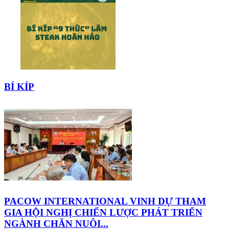
BÍ KÍP
PACOW INTERNATIONAL VINH DỰ THAM
GIA HỘI NGHỊ CHIẾN LƯỢC PHÁT TRIỂN
NGÀNH CHĂN NUÔI...