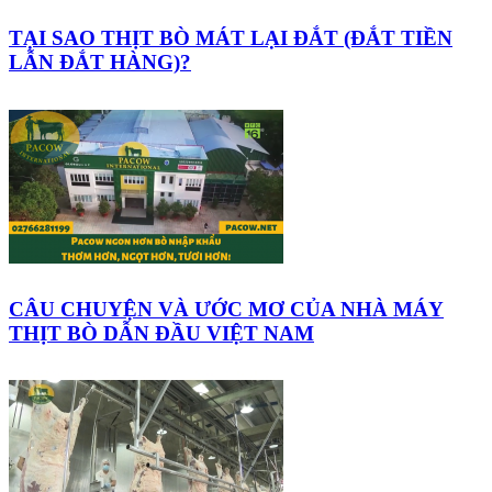
TẠI SAO THỊT BÒ MÁT LẠI ĐẮT (ĐẮT TIỀN
LẪN ĐẮT HÀNG)?
CÂU CHUYỆN VÀ ƯỚC MƠ CỦA NHÀ MÁY
THỊT BÒ DẪN ĐẦU VIỆT NAM