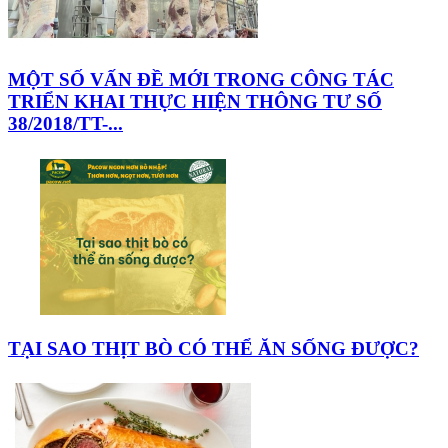
MỘT SỐ VẤN ĐỀ MỚI TRONG CÔNG TÁC
TRIỂN KHAI THỰC HIỆN THÔNG TƯ SỐ
38/2018/TT-...
TẠI SAO THỊT BÒ CÓ THỂ ĂN SỐNG ĐƯỢC?