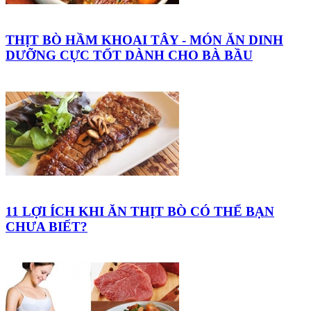
THỊT BÒ HẦM KHOAI TÂY - MÓN ĂN DINH
DƯỠNG CỰC TỐT DÀNH CHO BÀ BẦU
11 LỢI ÍCH KHI ĂN THỊT BÒ CÓ THỂ BẠN
CHƯA BIẾT?