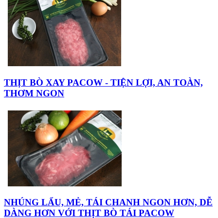
THỊT BÒ XAY PACOW - TIỆN LỢI, AN TOÀN,
THƠM NGON
NHÚNG LẨU, MẺ, TÁI CHANH NGON HƠN, DỄ
DÀNG HƠN VỚI THỊT BÒ TÁI PACOW