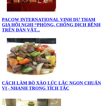
PACOW INTERNATIONAL VINH DỰ THAM
GIA HỘI NGHỊ “PHÒNG, CHỐNG DỊCH BỆNH
TRÊN ĐÀN VẬT...
CÁCH LÀM BÒ XÀO LÚC LẮC NGON CHUẨN
VỊ - NHANH TRONG TÍCH TẮC