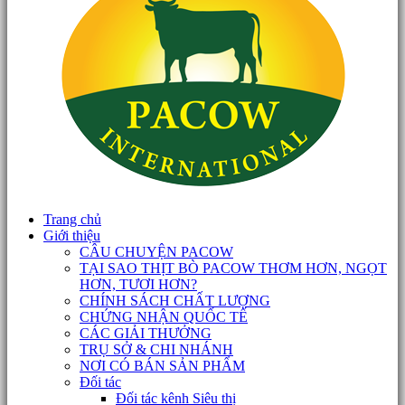
Trang chủ
Giới thiệu
CÂU CHUYỆN PACOW
TẠI SAO THỊT BÒ PACOW THƠM HƠN, NGỌT
HƠN, TƯƠI HƠN?
CHÍNH SÁCH CHẤT LƯỢNG
CHỨNG NHẬN QUỐC TẾ
CÁC GIẢI THƯỞNG
TRỤ SỞ & CHI NHÁNH
NƠI CÓ BÁN SẢN PHẨM
Đối tác
Đối tác kênh Siêu thị