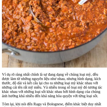
Ví dụ rõ ràng nhất chính là sự đang dạng về chủng loại mỳ, đều
được làm từ những nguyên liệu như nhau, nhưng hình dạng, kích
thước, độ dài và kết cấu lại cho ra những loại mỳ khác nhau với
những cái tên rất mỹ miều. Và nhiều trong số loại mỳ đó tương tác
khác nhau với những loại sốt khác nhau bởi hình dạng của chúng
ảnh hưởng khá nhiều đến khả năng hòa quyện với từng loại sốt.
Tóm lại, khi nói đến Ragu và Bolognese, điểm khác biệt duy nhất