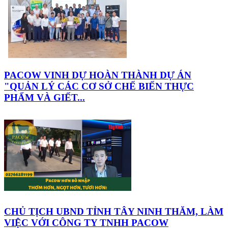
PACOW VINH DỰ HOÀN THÀNH DỰ ÁN
"QUẢN LÝ CÁC CƠ SỞ CHẾ BIẾN THỰC
PHẨM VÀ GIẾT...
CHỦ TỊCH UBND TỈNH TÂY NINH THĂM, LÀM
VIỆC VỚI CÔNG TY TNHH PACOW