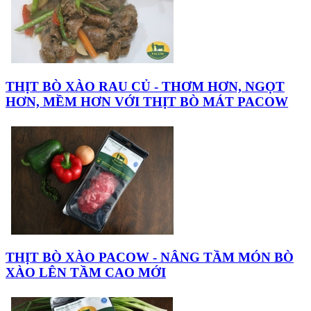
THỊT BÒ XÀO RAU CỦ - THƠM HƠN, NGỌT
HƠN, MỀM HƠN VỚI THỊT BÒ MÁT PACOW
THỊT BÒ XÀO PACOW - NÂNG TẦM MÓN BÒ
XÀO LÊN TẦM CAO MỚI