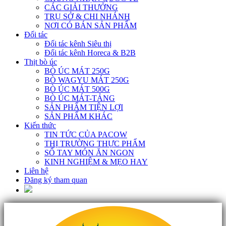
CÁC GIẢI THƯỞNG
TRỤ SỞ & CHI NHÁNH
NƠI CÓ BÁN SẢN PHẨM
Đối tác
Đối tác kênh Siêu thị
Đối tác kênh Horeca & B2B
Thịt bò úc
BÒ ÚC MÁT 250G
BÒ WAGYU MÁT 250G
BÒ ÚC MÁT 500G
BÒ ÚC MÁT-TẢNG
SẢN PHẨM TIỆN LỢI
SẢN PHẨM KHÁC
Kiến thức
TIN TỨC CỦA PACOW
THỊ TRƯỜNG THỰC PHẨM
SỔ TAY MÓN ĂN NGON
KINH NGHIỆM & MẸO HAY
Liên hệ
Đăng ký tham quan