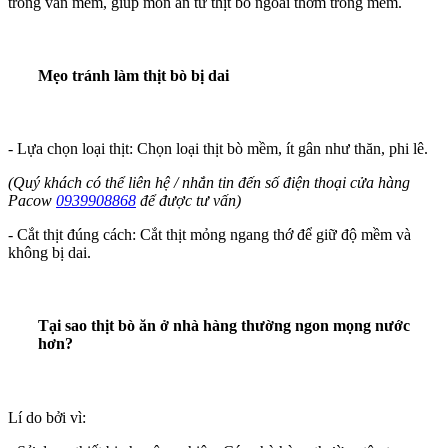
trong vẫn mềm, giúp món ăn từ thịt bò ngoài thơm trong mềm.
Mẹo tránh làm thịt bò bị dai
- Lựa chọn loại thịt: Chọn loại thịt bò mềm, ít gân như thăn, phi lê.
(Quý khách có thể liên hệ / nhắn tin đến số điện thoại cửa hàng
Pacow
0939908868
để được tư vấn)
- Cắt thịt đúng cách: Cắt thịt mỏng ngang thớ để giữ độ mềm và
không bị dai.
Tại sao thịt bò ăn ở nhà hàng thường ngon mọng nước
hơn?
Lí do bởi vì: