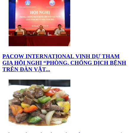
PACOW INTERNATIONAL VINH DỰ THAM
GIA HỘI NGHỊ “PHÒNG, CHỐNG DỊCH BỆNH
TRÊN ĐÀN VẬT...