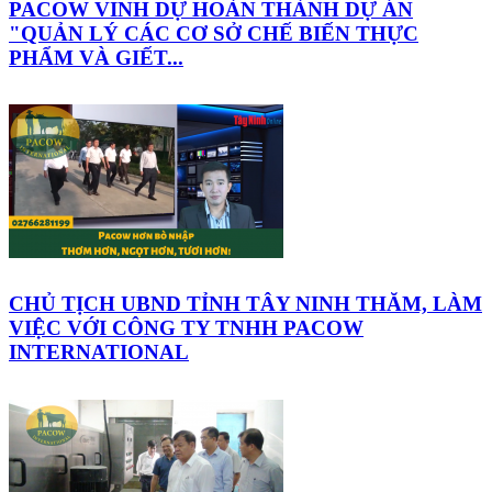
PACOW VINH DỰ HOÀN THÀNH DỰ ÁN
"QUẢN LÝ CÁC CƠ SỞ CHẾ BIẾN THỰC
PHẨM VÀ GIẾT...
CHỦ TỊCH UBND TỈNH TÂY NINH THĂM, LÀM
VIỆC VỚI CÔNG TY TNHH PACOW
INTERNATIONAL