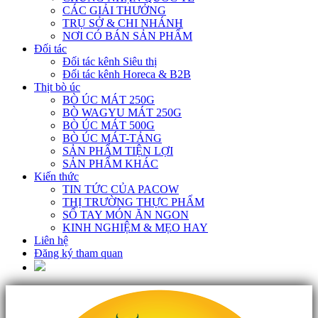
CÁC GIẢI THƯỞNG
TRỤ SỞ & CHI NHÁNH
NƠI CÓ BÁN SẢN PHẨM
Đối tác
Đối tác kênh Siêu thị
Đối tác kênh Horeca & B2B
Thịt bò úc
BÒ ÚC MÁT 250G
BÒ WAGYU MÁT 250G
BÒ ÚC MÁT 500G
BÒ ÚC MÁT-TẢNG
SẢN PHẨM TIỆN LỢI
SẢN PHẨM KHÁC
Kiến thức
TIN TỨC CỦA PACOW
THỊ TRƯỜNG THỰC PHẨM
SỔ TAY MÓN ĂN NGON
KINH NGHIỆM & MẸO HAY
Liên hệ
Đăng ký tham quan