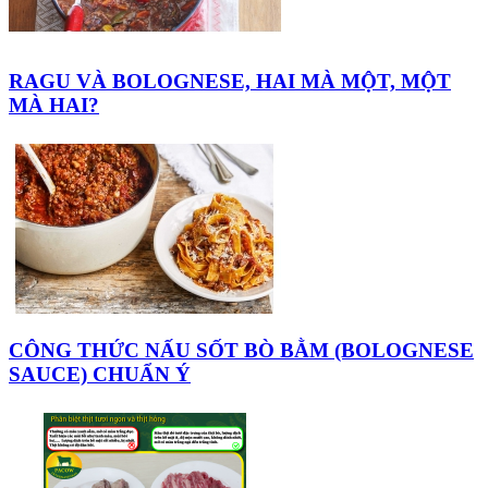
RAGU VÀ BOLOGNESE, HAI MÀ MỘT, MỘT
MÀ HAI?
CÔNG THỨC NẤU SỐT BÒ BẰM (BOLOGNESE
SAUCE) CHUẨN Ý