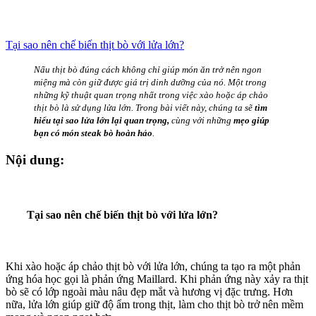
Tại sao nên chế biến thịt bò với lửa lớn?
Nấu thịt bò đúng cách không chỉ giúp món ăn trở nên ngon
miệng mà còn giữ được giá trị dinh dưỡng của nó. Một trong
những kỹ thuật quan trọng nhất trong việc xào hoặc áp chảo
thịt bò là sử dụng lửa lớn. Trong bài viết này, chúng ta sẽ
tìm
hiểu tại sao lửa lớn lại quan trọng,
cùng với những
mẹo giúp
bạn có món steak bò hoàn hảo
.
Nội dung:
Tại sao nên chế biến thịt bò với lửa lớn?
Khi xào hoặc áp chảo thịt bò với lửa lớn, chúng ta tạo ra một phản
ứng hóa học gọi là phản ứng Maillard. Khi phản ứng này xảy ra thịt
bò sẽ có lớp ngoài màu nâu đẹp mắt và hương vị đặc trưng. Hơn
nữa, lửa lớn giúp giữ độ ẩm trong thịt, làm cho thịt bò trở nên mềm