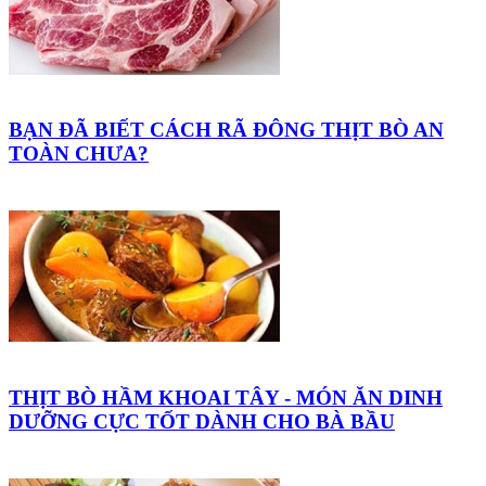
BẠN ĐÃ BIẾT CÁCH RÃ ĐÔNG THỊT BÒ AN
TOÀN CHƯA?
THỊT BÒ HẦM KHOAI TÂY - MÓN ĂN DINH
DƯỠNG CỰC TỐT DÀNH CHO BÀ BẦU