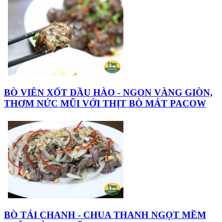
BÒ VIÊN XỐT DẦU HÀO - NGON VÀNG GIÒN,
THƠM NỨC MŨI VỚI THỊT BÒ MÁT PACOW
BÒ TÁI CHANH - CHUA THANH NGỌT MỀM