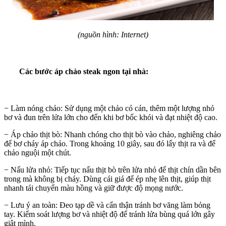
(nguồn hình: Internet)
Các bước áp chảo steak ngon tại nhà:
− Làm nóng chảo: Sử dụng một chảo có cán, thêm một lượng nhỏ
bơ và đun trên lửa lớn cho đến khi bơ bốc khói và đạt nhiệt độ cao.
− Áp chảo thịt bò: Nhanh chóng cho thịt bò vào chảo, nghiêng chảo
để bơ cháy áp chảo. Trong khoảng 10 giây, sau đó lấy thịt ra và để
chảo nguội một chút.
− Nấu lửa nhỏ: Tiếp tục nấu thịt bò trên lửa nhỏ để thịt chín dần bên
trong mà không bị cháy. Dùng cái giá để ép nhẹ lên thịt, giúp thịt
nhanh tái chuyển màu hồng và giữ được độ mọng nước.
− Lưu ý an toàn: Đeo tạp dề và cẩn thận tránh bơ văng làm bỏng
tay. Kiểm soát lượng bơ và nhiệt độ để tránh lửa bùng quá lớn gây
giật mình.