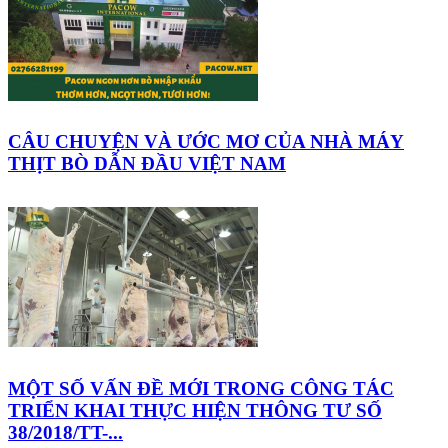
CÂU CHUYỆN VÀ ƯỚC MƠ CỦA NHÀ MÁY
THỊT BÒ DẪN ĐẦU VIỆT NAM
MỘT SỐ VẤN ĐỀ MỚI TRONG CÔNG TÁC
TRIỂN KHAI THỰC HIỆN THÔNG TƯ SỐ
38/2018/TT-...