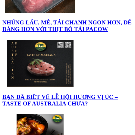
NHÚNG LẨU, MẺ, TÁI CHANH NGON HƠN, DỄ
DÀNG HƠN VỚI THỊT BÒ TÁI PACOW
BẠN ĐÃ BIẾT VỀ LỄ HỘI HƯƠNG VỊ ÚC –
TASTE OF AUSTRALIA CHƯA?