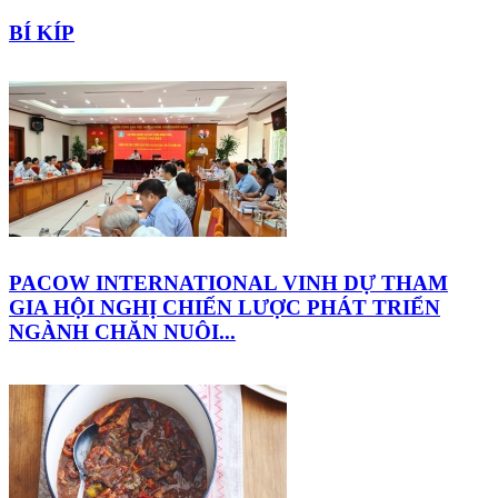
BÍ KÍP
PACOW INTERNATIONAL VINH DỰ THAM
GIA HỘI NGHỊ CHIẾN LƯỢC PHÁT TRIỂN
NGÀNH CHĂN NUÔI...