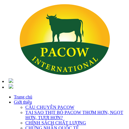
Trang chủ
Giới thiệu
CÂU CHUYỆN PACOW
TẠI SAO THỊT BÒ PACOW THƠM HƠN, NGỌT
HƠN, TƯƠI HƠN?
CHÍNH SÁCH CHẤT LƯỢNG
CHỨNG NHẬN QUỐC TẾ