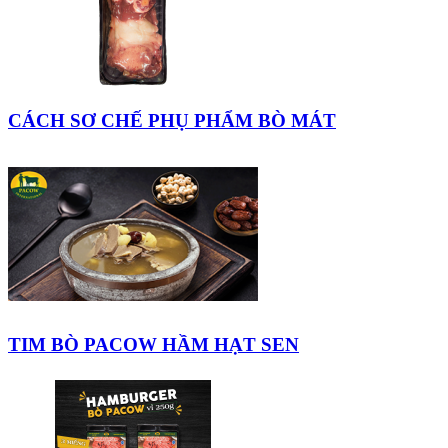
CÁCH SƠ CHẾ PHỤ PHẨM BÒ MÁT
TIM BÒ PACOW HẦM HẠT SEN