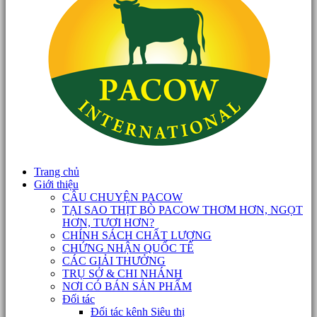
Trang chủ
Giới thiệu
CÂU CHUYỆN PACOW
TẠI SAO THỊT BÒ PACOW THƠM HƠN, NGỌT
HƠN, TƯƠI HƠN?
CHÍNH SÁCH CHẤT LƯỢNG
CHỨNG NHẬN QUỐC TẾ
CÁC GIẢI THƯỞNG
TRỤ SỞ & CHI NHÁNH
NƠI CÓ BÁN SẢN PHẨM
Đối tác
Đối tác kênh Siêu thị