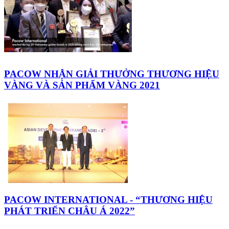
PACOW NHẬN GIẢI THƯỞNG THƯƠNG HIỆU
VÀNG VÀ SẢN PHẨM VÀNG 2021
PACOW INTERNATIONAL - “THƯƠNG HIỆU
PHÁT TRIỂN CHÂU Á 2022”