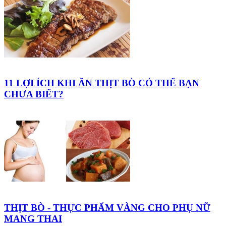
11 LỢI ÍCH KHI ĂN THỊT BÒ CÓ THỂ BẠN
CHƯA BIẾT?
THỊT BÒ - THỰC PHẨM VÀNG CHO PHỤ NỮ
MANG THAI