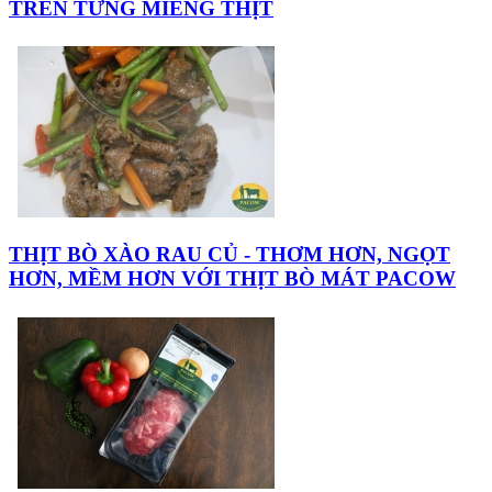
TRÊN TỪNG MIẾNG THỊT
THỊT BÒ XÀO RAU CỦ - THƠM HƠN, NGỌT
HƠN, MỀM HƠN VỚI THỊT BÒ MÁT PACOW