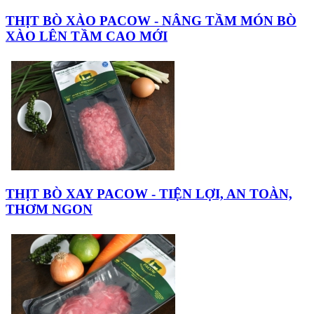
THỊT BÒ XÀO PACOW - NÂNG TẦM MÓN BÒ
XÀO LÊN TẦM CAO MỚI
THỊT BÒ XAY PACOW - TIỆN LỢI, AN TOÀN,
THƠM NGON