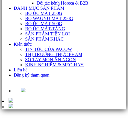
Đối tác kênh Horeca & B2B
DANH MỤC SẢN PHẨM
BÒ ÚC MÁT 250G
BÒ WAGYU MÁT 250G
BÒ ÚC MÁT 500G
BÒ ÚC MÁT-TẢNG
SẢN PHẨM TIỆN LỢI
SẢN PHẨM KHÁC
Kiến thức
TIN TỨC CỦA PACOW
THỊ TRƯỜNG THỰC PHẨM
SỔ TAY MÓN ĂN NGON
KINH NGHIỆM & MẸO HAY
Liên hệ
Đăng ký tham quan