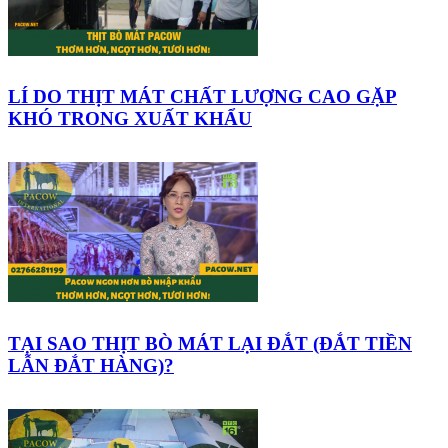
LÍ DO THỊT MÁT CHẤT LƯỢNG CAO GẶP
KHÓ TRONG XUẤT KHẨU
TẠI SAO THỊT BÒ MÁT LẠI ĐẮT (ĐẮT TIỀN
LẪN ĐẮT HÀNG)?