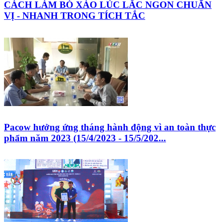
CÁCH LÀM BÒ XÀO LÚC LẮC NGON CHUẨN
VỊ - NHANH TRONG TÍCH TẮC
Pacow hưởng ứng tháng hành động vì an toàn thực
phẩm năm 2023 (15/4/2023 - 15/5/202...