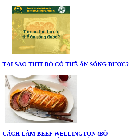
TẠI SAO THỊT BÒ CÓ THỂ ĂN SỐNG ĐƯỢC?
CÁCH LÀM BEEF WELLINGTON (BÒ