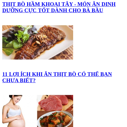
THỊT BÒ HẦM KHOAI TÂY - MÓN ĂN DINH
DƯỠNG CỰC TỐT DÀNH CHO BÀ BẦU
11 LỢI ÍCH KHI ĂN THỊT BÒ CÓ THỂ BẠN
CHƯA BIẾT?