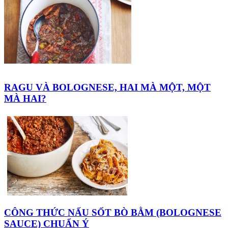
RAGU VÀ BOLOGNESE, HAI MÀ MỘT, MỘT
MÀ HAI?
CÔNG THỨC NẤU SỐT BÒ BẰM (BOLOGNESE
SAUCE) CHUẨN Ý