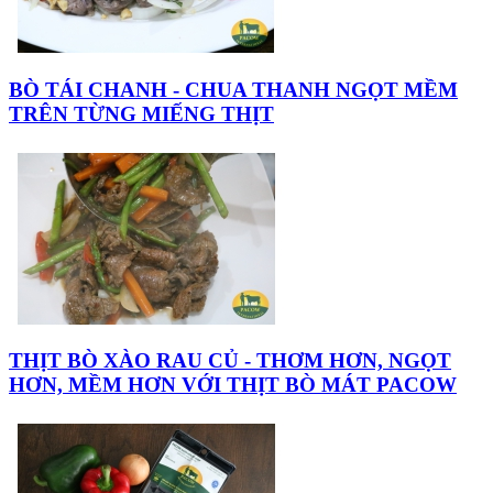
BÒ TÁI CHANH - CHUA THANH NGỌT MỀM
TRÊN TỪNG MIẾNG THỊT
THỊT BÒ XÀO RAU CỦ - THƠM HƠN, NGỌT
HƠN, MỀM HƠN VỚI THỊT BÒ MÁT PACOW