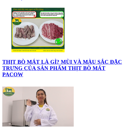
THỊT BÒ MÁT LÀ GÌ? MÙI VÀ MÀU SẮC ĐẶC
TRƯNG CỦA SẢN PHẨM THỊT BÒ MÁT
PACOW