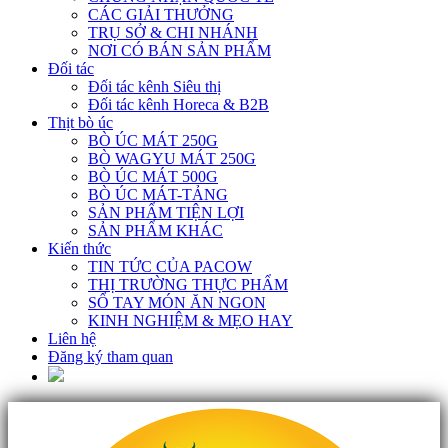
CÁC GIẢI THƯỞNG
TRỤ SỞ & CHI NHÁNH
NƠI CÓ BÁN SẢN PHẨM
Đối tác
Đối tác kênh Siêu thị
Đối tác kênh Horeca & B2B
Thịt bò úc
BÒ ÚC MÁT 250G
BÒ WAGYU MÁT 250G
BÒ ÚC MÁT 500G
BÒ ÚC MÁT-TẢNG
SẢN PHẨM TIỆN LỢI
SẢN PHẨM KHÁC
Kiến thức
TIN TỨC CỦA PACOW
THỊ TRƯỜNG THỰC PHẨM
SỔ TAY MÓN ĂN NGON
KINH NGHIỆM & MẸO HAY
Liên hệ
Đăng ký tham quan