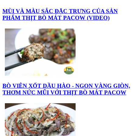
MÙI VÀ MÀU SẮC ĐẶC TRƯNG CỦA SẢN
PHẨM THỊT BÒ MÁT PACOW (VIDEO)
BÒ VIÊN XỐT DẦU HÀO - NGON VÀNG GIÒN,
THƠM NỨC MŨI VỚI THỊT BÒ MÁT PACOW