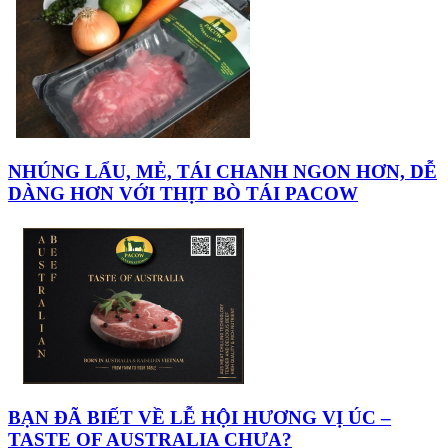
NHÚNG LẨU, MẺ, TÁI CHANH NGON HƠN, DỄ
DÀNG HƠN VỚI THỊT BÒ TÁI PACOW
BẠN ĐÃ BIẾT VỀ LỄ HỘI HƯƠNG VỊ ÚC –
TASTE OF AUSTRALIA CHƯA?