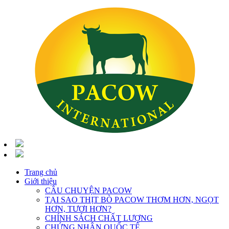
Trang chủ
Giới thiệu
CÂU CHUYỆN PACOW
TẠI SAO THỊT BÒ PACOW THƠM HƠN, NGỌT
HƠN, TƯƠI HƠN?
CHÍNH SÁCH CHẤT LƯỢNG
CHỨNG NHẬN QUỐC TẾ