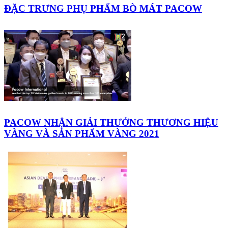
ĐẶC TRƯNG PHỤ PHẨM BÒ MÁT PACOW
PACOW NHẬN GIẢI THƯỞNG THƯƠNG HIỆU
VÀNG VÀ SẢN PHẨM VÀNG 2021