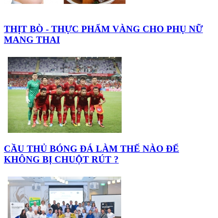
THỊT BÒ - THỰC PHẨM VÀNG CHO PHỤ NỮ
MANG THAI
CẦU THỦ BÓNG ĐÁ LÀM THẾ NÀO ĐỂ
KHÔNG BỊ CHUỘT RÚT ?