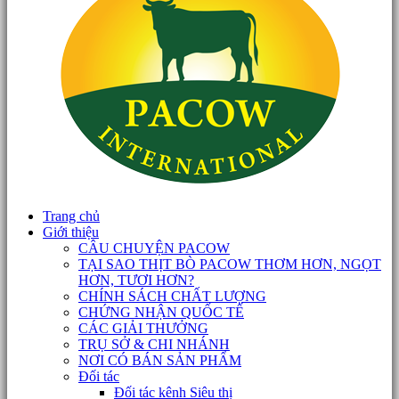
Trang chủ
Giới thiệu
CÂU CHUYỆN PACOW
TẠI SAO THỊT BÒ PACOW THƠM HƠN, NGỌT
HƠN, TƯƠI HƠN?
CHÍNH SÁCH CHẤT LƯỢNG
CHỨNG NHẬN QUỐC TẾ
CÁC GIẢI THƯỞNG
TRỤ SỞ & CHI NHÁNH
NƠI CÓ BÁN SẢN PHẨM
Đối tác
Đối tác kênh Siêu thị