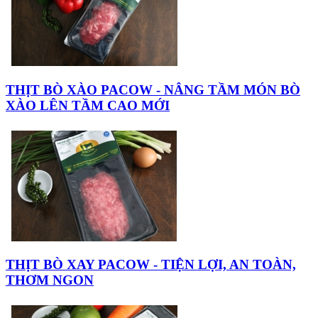
THỊT BÒ XÀO PACOW - NÂNG TẦM MÓN BÒ
XÀO LÊN TẦM CAO MỚI
THỊT BÒ XAY PACOW - TIỆN LỢI, AN TOÀN,
THƠM NGON