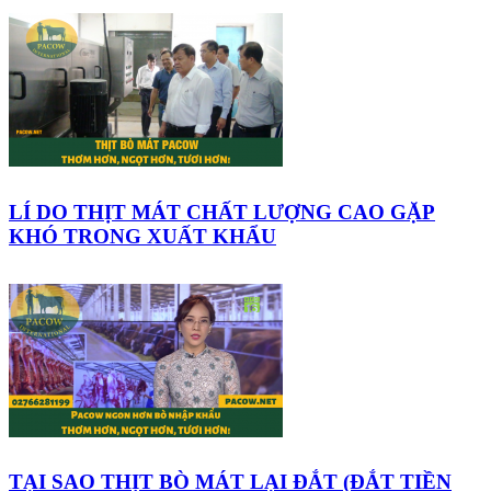
LÍ DO THỊT MÁT CHẤT LƯỢNG CAO GẶP
KHÓ TRONG XUẤT KHẨU
TẠI SAO THỊT BÒ MÁT LẠI ĐẮT (ĐẮT TIỀN