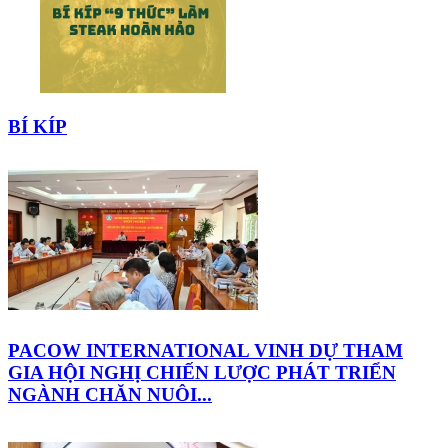
BÍ KÍP
PACOW INTERNATIONAL VINH DỰ THAM
GIA HỘI NGHỊ CHIẾN LƯỢC PHÁT TRIỂN
NGÀNH CHĂN NUÔI...