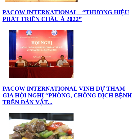
PACOW INTERNATIONAL - “THƯƠNG HIỆU
PHÁT TRIỂN CHÂU Á 2022”
PACOW INTERNATIONAL VINH DỰ THAM
GIA HỘI NGHỊ “PHÒNG, CHỐNG DỊCH BỆNH
TRÊN ĐÀN VẬT...