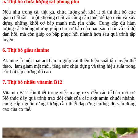
5. Thịt bò chứa lượng sắt phong phú
Nếu như trong cá, thịt gà, chứa lượng sắt khá ít ỏi thì thịt bò cực
giàu chất sắt – một khoáng chất vô cùng cần thiết để tạo máu và xây
dựng những khối cơ bắp mạnh mẽ, rắn chắc. Cung cấp đủ hàm
lượng sắt không những giúp cho cơ bắp của bạn săn chắc và có độ
đàn hồi, mà còn giúp cơ bắp phục hồi nhanh hơn sau quá trình tập
luyện.
6. Thịt bò giàu alanine
Alanine là một loại acid amin giúp cải thiện hiệu suất tập luyện thể
thao, làm giảm mệt mỏi, tăng sức chịu đựng và tăng hiệu suất trong
các bài tập cường độ cao.
7. Thịt bò nhiều vitamin B12
Vitamin B12 cần thiết trong việc mang oxy đến các tế bào mô cơ.
Nó thúc đẩy quá trình trao đổi chất của các axit amin chuỗi nhánh,
cung cấp nguồn năng lượng cần thiết đáp ứng cường độ vận động
cao của cơ thể.