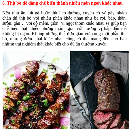
8. Thịt bò dễ dàng chế biến thành nhiều món ngon khác nhau
Nếu như ăn thịt gà hoặc thịt heo thường xuyên có vẻ gây nhàm
chán thì thịt bò với nhiều phần khác nhau như ba rọi, bắp, thăn,
sườn, gân… với độ mềm, giòn, vị ngọt thơm khác nhau sẽ giúp bạn
chế biến thật nhiều những món ngon với hương vị hấp dẫn mà
không bị ngán. Không những thế, đơn giản với cùng một phần thịt
bò, nhưng được thái khác nhau cũng có thể mang đến cho bạn
những trải nghiệm thật khác biệt cho dù ăn thường xuyên.