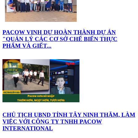
PACOW VINH DỰ HOÀN THÀNH DỰ ÁN
"QUẢN LÝ CÁC CƠ SỞ CHẾ BIẾN THỰC
PHẨM VÀ GIẾT...
CHỦ TỊCH UBND TỈNH TÂY NINH THĂM, LÀM
VIỆC VỚI CÔNG TY TNHH PACOW
INTERNATIONAL