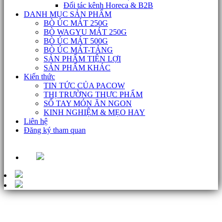
Đối tác kênh Horeca & B2B
DANH MỤC SẢN PHẨM
BÒ ÚC MÁT 250G
BÒ WAGYU MÁT 250G
BÒ ÚC MÁT 500G
BÒ ÚC MÁT-TẢNG
SẢN PHẨM TIỆN LỢI
SẢN PHẨM KHÁC
Kiến thức
TIN TỨC CỦA PACOW
THỊ TRƯỜNG THỰC PHẨM
SỔ TAY MÓN ĂN NGON
KINH NGHIỆM & MẸO HAY
Liên hệ
Đăng ký tham quan