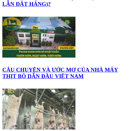
LẪN ĐẮT HÀNG)?
CÂU CHUYỆN VÀ ƯỚC MƠ CỦA NHÀ MÁY
THỊT BÒ DẪN ĐẦU VIỆT NAM