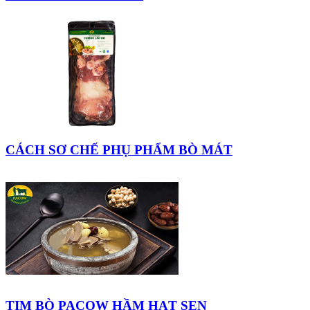
CÁCH SƠ CHẾ PHỤ PHẨM BÒ MÁT
TIM BÒ PACOW HẦM HẠT SEN