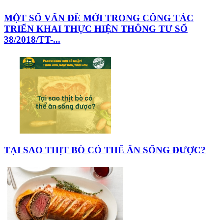
MỘT SỐ VẤN ĐỀ MỚI TRONG CÔNG TÁC
TRIỂN KHAI THỰC HIỆN THÔNG TƯ SỐ
38/2018/TT-...
TẠI SAO THỊT BÒ CÓ THỂ ĂN SỐNG ĐƯỢC?