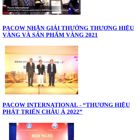
PACOW NHẬN GIẢI THƯỞNG THƯƠNG HIỆU
VÀNG VÀ SẢN PHẨM VÀNG 2021
PACOW INTERNATIONAL - “THƯƠNG HIỆU
PHÁT TRIỂN CHÂU Á 2022”