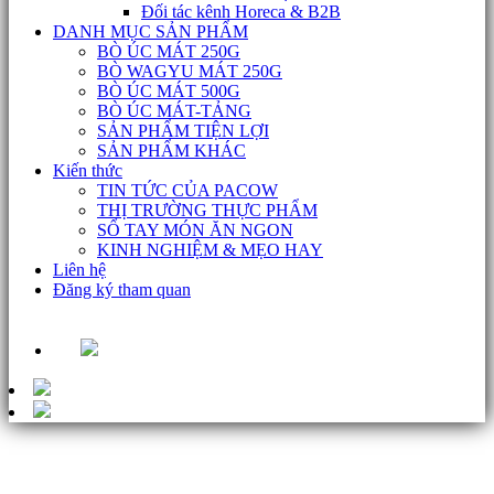
Đối tác kênh Horeca & B2B
DANH MỤC SẢN PHẨM
BÒ ÚC MÁT 250G
BÒ WAGYU MÁT 250G
BÒ ÚC MÁT 500G
BÒ ÚC MÁT-TẢNG
SẢN PHẨM TIỆN LỢI
SẢN PHẨM KHÁC
Kiến thức
TIN TỨC CỦA PACOW
THỊ TRƯỜNG THỰC PHẨM
SỔ TAY MÓN ĂN NGON
KINH NGHIỆM & MẸO HAY
Liên hệ
Đăng ký tham quan