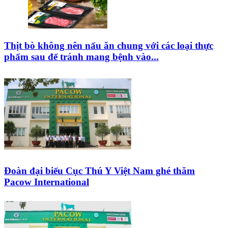
Thịt bò không nên nấu ăn chung với các loại thực
phẩm sau để tránh mang bệnh vào...
Đoàn đại biểu Cục Thú Y Việt Nam ghé thăm
Pacow International