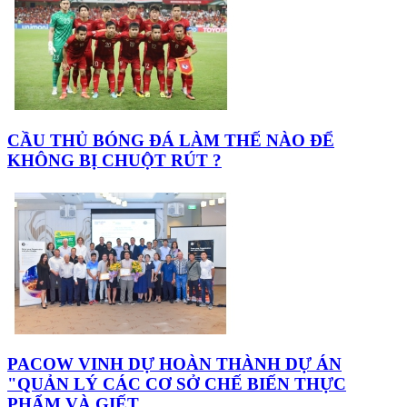
CẦU THỦ BÓNG ĐÁ LÀM THẾ NÀO ĐỂ
KHÔNG BỊ CHUỘT RÚT ?
PACOW VINH DỰ HOÀN THÀNH DỰ ÁN
"QUẢN LÝ CÁC CƠ SỞ CHẾ BIẾN THỰC
PHẨM VÀ GIẾT...