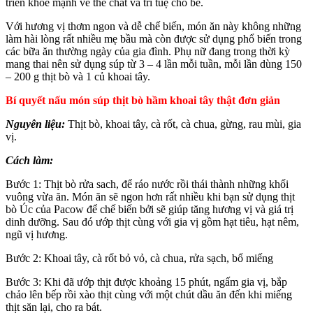
triển khỏe mạnh về thể chất và trí tuệ cho bé.
Với hương vị thơm ngon và dễ chế biến, món ăn này không những
làm hài lòng rất nhiều mẹ bầu mà còn được sử dụng phổ biến trong
các bữa ăn thường ngày của gia đình. Phụ nữ đang trong thời kỳ
mang thai nên sử dụng súp từ 3 – 4 lần mỗi tuần, mỗi lần dùng 150
– 200 g thịt bò và 1 củ khoai tây.
Bí quyết nấu món súp thịt bò hầm khoai tây thật đơn giản
Nguyên liệu:
Thịt bò, khoai tây, cà rốt, cà chua, gừng, rau mùi, gia
vị.
Cách làm:
Bước 1: Thịt bò rửa sach, để ráo nước rồi thái thành những khối
vuông vừa ăn. Món ăn sẽ ngon hơn rất nhiều khi bạn sử dụng thịt
bò Úc của Pacow để chế biến bởi sẽ giúp tăng hương vị và giá trị
dinh dưỡng. Sau đó ướp thịt cùng với gia vị gồm hạt tiêu, hạt nêm,
ngũ vị hương.
Bước 2: Khoai tây, cà rốt bỏ vỏ, cà chua, rửa sạch, bổ miếng
Bước 3: Khi đã ướp thịt được khoảng 15 phút, ngấm gia vị, bắp
chảo lên bếp rồi xào thịt cùng với một chút dầu ăn đến khi miếng
thịt săn lại, cho ra bát.