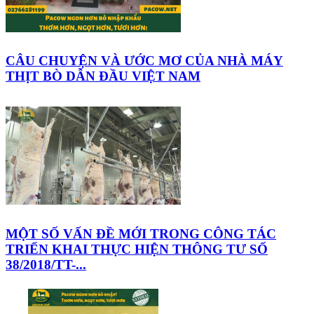
CÂU CHUYỆN VÀ ƯỚC MƠ CỦA NHÀ MÁY
THỊT BÒ DẪN ĐẦU VIỆT NAM
MỘT SỐ VẤN ĐỀ MỚI TRONG CÔNG TÁC
TRIỂN KHAI THỰC HIỆN THÔNG TƯ SỐ
38/2018/TT-...