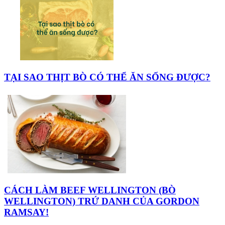
TẠI SAO THỊT BÒ CÓ THỂ ĂN SỐNG ĐƯỢC?
CÁCH LÀM BEEF WELLINGTON (BÒ
WELLINGTON) TRỨ DANH CỦA GORDON
RAMSAY!