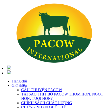
Trang chủ
Giới thiệu
CÂU CHUYỆN PACOW
TẠI SAO THỊT BÒ PACOW THƠM HƠN, NGỌT
HƠN, TƯƠI HƠN?
CHÍNH SÁCH CHẤT LƯỢNG
CHỨNG NHẬN QUỐC TẾ