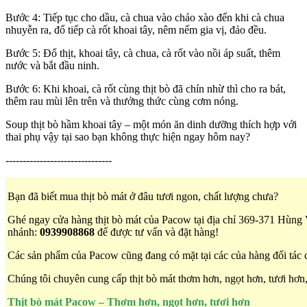
Bước 4: Tiếp tục cho dầu, cà chua vào chảo xào đến khi cà chua
nhuyễn ra, đổ tiếp cà rốt khoai tây, nêm nếm gia vị, đảo đều.
Bước 5: Đổ thịt, khoai tây, cà chua, cà rốt vào nồi áp suất, thêm
nước và bắt đầu ninh.
Bước 6: Khi khoai, cà rốt cùng thịt bò đã chín nhừ thì cho ra bát,
thêm rau mùi lên trên và thưởng thức cùng cơm nóng.
Soup thịt bò hầm khoai tây – một món ăn dinh dưỡng thích hợp với
thai phụ vậy tại sao bạn không thực hiện ngay hôm nay?
-------------------------------
Bạn đã biết mua thịt bò mát ở đâu tươi ngon, chất lượng chưa?
Ghé ngay cửa hàng thịt bò mát của Pacow tại địa chỉ 369-371 Hùng
nhánh:
0939908868
để được tư vấn và đặt hàng!
Các sản phẩm của Pacow cũng đang có mặt tại các của hàng đối tác 
Chúng tôi chuyên cung cấp thịt bò mát thơm
hơn
, ngọt
hơn
, tươi hơ
Thịt bò mát Pacow – Thơm
hơn
, ngọt
hơn
, tươi hơn