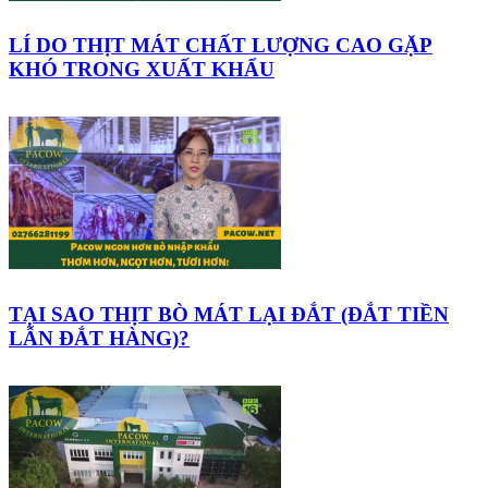
LÍ DO THỊT MÁT CHẤT LƯỢNG CAO GẶP
KHÓ TRONG XUẤT KHẨU
TẠI SAO THỊT BÒ MÁT LẠI ĐẮT (ĐẮT TIỀN
LẪN ĐẮT HÀNG)?