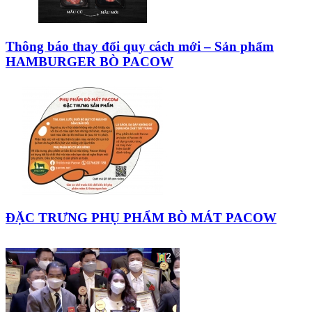
Thông báo thay đổi quy cách mới – Sản phẩm
HAMBURGER BÒ PACOW
ĐẶC TRƯNG PHỤ PHẨM BÒ MÁT PACOW