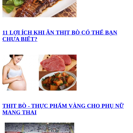
11 LỢI ÍCH KHI ĂN THỊT BÒ CÓ THỂ BẠN
CHƯA BIẾT?
THỊT BÒ - THỰC PHẨM VÀNG CHO PHỤ NỮ
MANG THAI