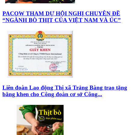
PACOW THAM DỰ HỘI NGHỊ CHUYÊN ĐỀ
“NGÀNH BÒ THỊT CỦA VIỆT NAM VÀ ÚC”
Liên đoàn Lao động Thị xã Trảng Bàng trao tặng
bằng khen cho Công đoàn cơ sở Công...