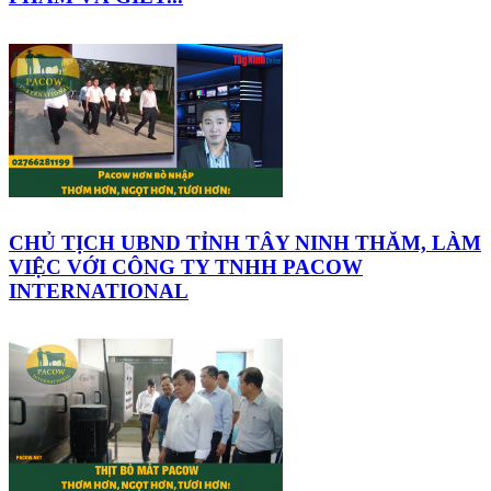
CHỦ TỊCH UBND TỈNH TÂY NINH THĂM, LÀM
VIỆC VỚI CÔNG TY TNHH PACOW
INTERNATIONAL