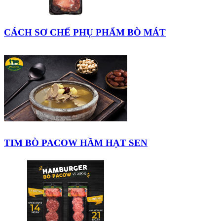
CÁCH SƠ CHẾ PHỤ PHẨM BÒ MÁT
TIM BÒ PACOW HẦM HẠT SEN