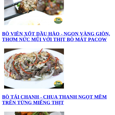
BÒ VIÊN XỐT DẦU HÀO - NGON VÀNG GIÒN,
THƠM NỨC MŨI VỚI THỊT BÒ MÁT PACOW
BÒ TÁI CHANH - CHUA THANH NGỌT MỀM
TRÊN TỪNG MIẾNG THỊT