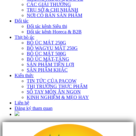
CÁC GIẢI THƯỞNG
TRỤ SỞ & CHI NHÁNH
NƠI CÓ BÁN SẢN PHẨM
Đối tác
Đối tác kênh Siêu thị
Đối tác kênh Horeca & B2B
Thịt bò úc
BÒ ÚC MÁT 250G
BÒ WAGYU MÁT 250G
BÒ ÚC MÁT 500G
BÒ ÚC MÁT-TẢNG
SẢN PHẨM TIỆN LỢI
SẢN PHẨM KHÁC
Kiến thức
TIN TỨC CỦA PACOW
THỊ TRƯỜNG THỰC PHẨM
SỔ TAY MÓN ĂN NGON
KINH NGHIỆM & MẸO HAY
Liên hệ
Đăng ký tham quan