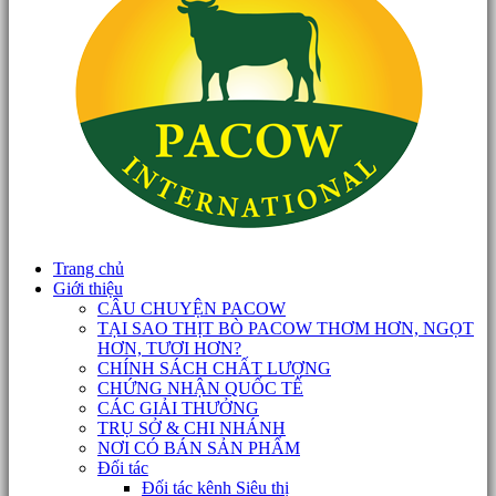
Trang chủ
Giới thiệu
CÂU CHUYỆN PACOW
TẠI SAO THỊT BÒ PACOW THƠM HƠN, NGỌT
HƠN, TƯƠI HƠN?
CHÍNH SÁCH CHẤT LƯỢNG
CHỨNG NHẬN QUỐC TẾ
CÁC GIẢI THƯỞNG
TRỤ SỞ & CHI NHÁNH
NƠI CÓ BÁN SẢN PHẨM
Đối tác
Đối tác kênh Siêu thị