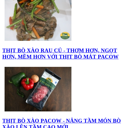
THỊT BÒ XÀO RAU CỦ - THƠM HƠN, NGỌT
HƠN, MỀM HƠN VỚI THỊT BÒ MÁT PACOW
THỊT BÒ XÀO PACOW - NÂNG TẦM MÓN BÒ
XÀO LÊN TẦM CAO MỚI