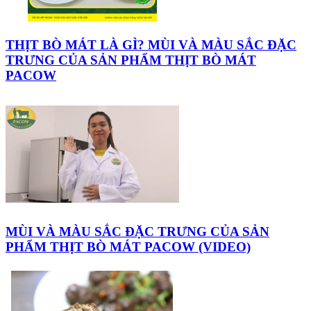
THỊT BÒ MÁT LÀ GÌ? MÙI VÀ MÀU SẮC ĐẶC
TRƯNG CỦA SẢN PHẨM THỊT BÒ MÁT
PACOW
MÙI VÀ MÀU SẮC ĐẶC TRƯNG CỦA SẢN
PHẨM THỊT BÒ MÁT PACOW (VIDEO)