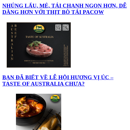
NHÚNG LẨU, MẺ, TÁI CHANH NGON HƠN, DỄ
DÀNG HƠN VỚI THỊT BÒ TÁI PACOW
BẠN ĐÃ BIẾT VỀ LỄ HỘI HƯƠNG VỊ ÚC –
TASTE OF AUSTRALIA CHƯA?