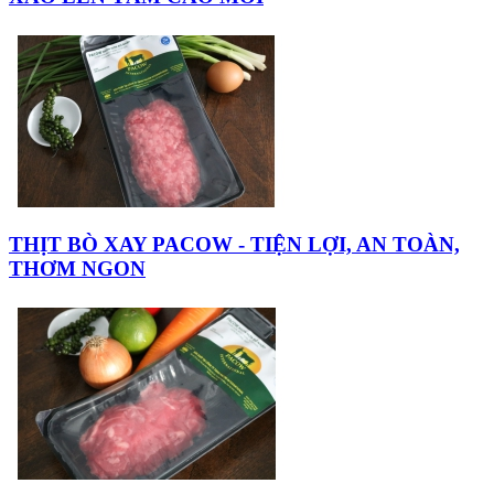
THỊT BÒ XAY PACOW - TIỆN LỢI, AN TOÀN,
THƠM NGON