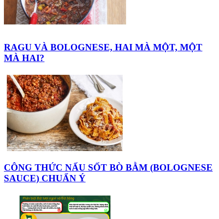
RAGU VÀ BOLOGNESE, HAI MÀ MỘT, MỘT
MÀ HAI?
CÔNG THỨC NẤU SỐT BÒ BẰM (BOLOGNESE
SAUCE) CHUẨN Ý