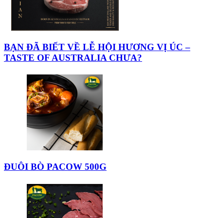
BẠN ĐÃ BIẾT VỀ LỄ HỘI HƯƠNG VỊ ÚC –
TASTE OF AUSTRALIA CHƯA?
ĐUÔI BÒ PACOW 500G