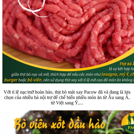
Với tỉ lệ nạc/mỡ hoàn hảo, thịt bò mát xay Pacow đã và đang là lựa
chọn của nhiều bà nội trợ để chế biến nhiều món ăn từ Âu sang Á,
từ Việt sang Ý,...