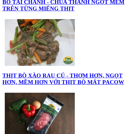
BÒ TÁI CHANH - CHUA THANH NGỌT MỀM
TRÊN TỪNG MIẾNG THỊT
THỊT BÒ XÀO RAU CỦ - THƠM HƠN, NGỌT
HƠN, MỀM HƠN VỚI THỊT BÒ MÁT PACOW