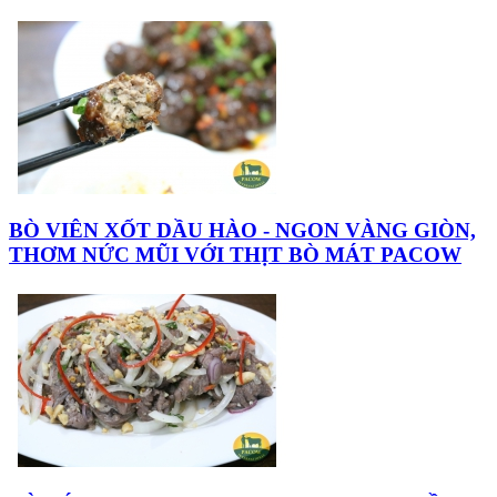
BÒ VIÊN XỐT DẦU HÀO - NGON VÀNG GIÒN,
THƠM NỨC MŨI VỚI THỊT BÒ MÁT PACOW