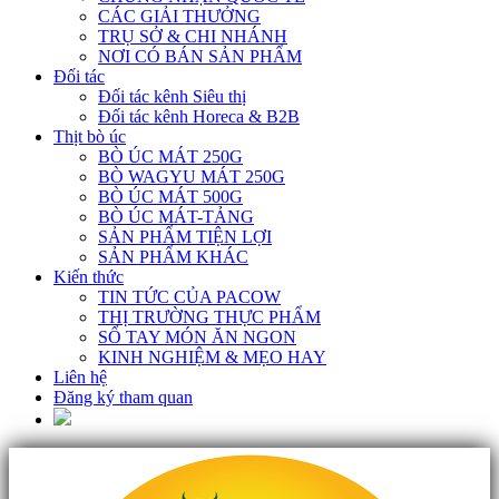
CÁC GIẢI THƯỞNG
TRỤ SỞ & CHI NHÁNH
NƠI CÓ BÁN SẢN PHẨM
Đối tác
Đối tác kênh Siêu thị
Đối tác kênh Horeca & B2B
Thịt bò úc
BÒ ÚC MÁT 250G
BÒ WAGYU MÁT 250G
BÒ ÚC MÁT 500G
BÒ ÚC MÁT-TẢNG
SẢN PHẨM TIỆN LỢI
SẢN PHẨM KHÁC
Kiến thức
TIN TỨC CỦA PACOW
THỊ TRƯỜNG THỰC PHẨM
SỔ TAY MÓN ĂN NGON
KINH NGHIỆM & MẸO HAY
Liên hệ
Đăng ký tham quan