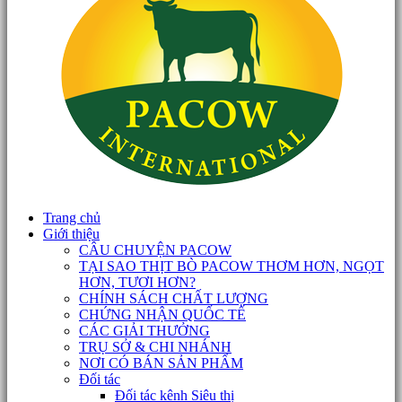
Trang chủ
Giới thiệu
CÂU CHUYỆN PACOW
TẠI SAO THỊT BÒ PACOW THƠM HƠN, NGỌT
HƠN, TƯƠI HƠN?
CHÍNH SÁCH CHẤT LƯỢNG
CHỨNG NHẬN QUỐC TẾ
CÁC GIẢI THƯỞNG
TRỤ SỞ & CHI NHÁNH
NƠI CÓ BÁN SẢN PHẨM
Đối tác
Đối tác kênh Siêu thị