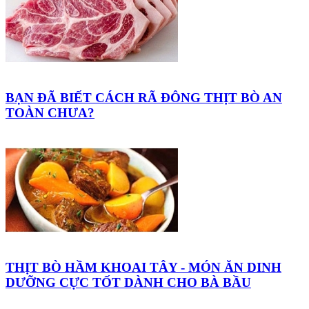
BẠN ĐÃ BIẾT CÁCH RÃ ĐÔNG THỊT BÒ AN
TOÀN CHƯA?
THỊT BÒ HẦM KHOAI TÂY - MÓN ĂN DINH
DƯỠNG CỰC TỐT DÀNH CHO BÀ BẦU