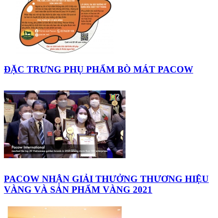
ĐẶC TRƯNG PHỤ PHẨM BÒ MÁT PACOW
PACOW NHẬN GIẢI THƯỞNG THƯƠNG HIỆU
VÀNG VÀ SẢN PHẨM VÀNG 2021