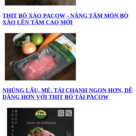
THỊT BÒ XÀO PACOW - NÂNG TẦM MÓN BÒ
XÀO LÊN TẦM CAO MỚI
NHÚNG LẨU, MẺ, TÁI CHANH NGON HƠN, DỄ
DÀNG HƠN VỚI THỊT BÒ TÁI PACOW