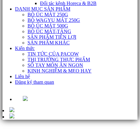
Đối tác kênh Horeca & B2B
DANH MỤC SẢN PHẨM
BÒ ÚC MÁT 250G
BÒ WAGYU MÁT 250G
BÒ ÚC MÁT 500G
BÒ ÚC MÁT-TẢNG
SẢN PHẨM TIỆN LỢI
SẢN PHẨM KHÁC
Kiến thức
TIN TỨC CỦA PACOW
THỊ TRƯỜNG THỰC PHẨM
SỔ TAY MÓN ĂN NGON
KINH NGHIỆM & MẸO HAY
Liên hệ
Đăng ký tham quan