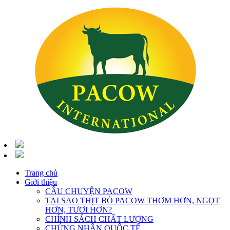
Trang chủ
Giới thiệu
CÂU CHUYỆN PACOW
TẠI SAO THỊT BÒ PACOW THƠM HƠN, NGỌT
HƠN, TƯƠI HƠN?
CHÍNH SÁCH CHẤT LƯỢNG
CHỨNG NHẬN QUỐC TẾ