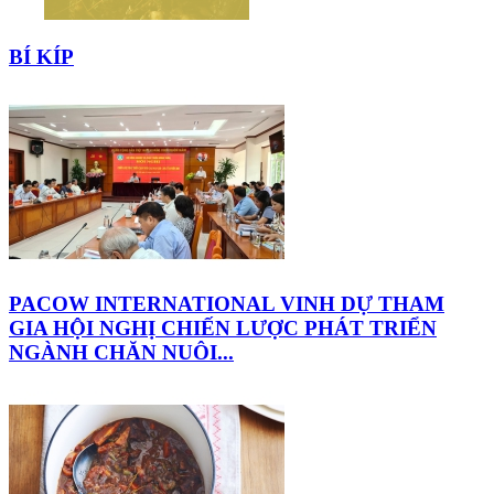
BÍ KÍP
PACOW INTERNATIONAL VINH DỰ THAM
GIA HỘI NGHỊ CHIẾN LƯỢC PHÁT TRIỂN
NGÀNH CHĂN NUÔI...