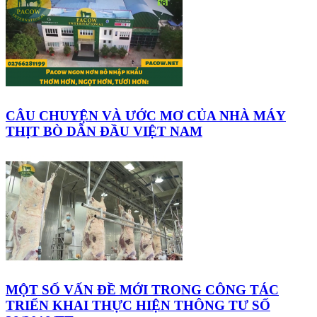
CÂU CHUYỆN VÀ ƯỚC MƠ CỦA NHÀ MÁY
THỊT BÒ DẪN ĐẦU VIỆT NAM
MỘT SỐ VẤN ĐỀ MỚI TRONG CÔNG TÁC
TRIỂN KHAI THỰC HIỆN THÔNG TƯ SỐ