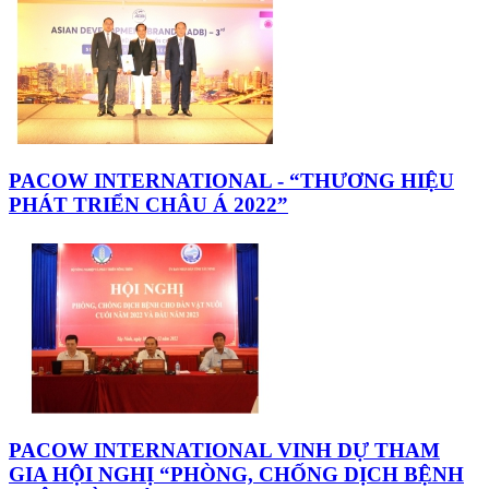
PACOW INTERNATIONAL - “THƯƠNG HIỆU
PHÁT TRIỂN CHÂU Á 2022”
PACOW INTERNATIONAL VINH DỰ THAM
GIA HỘI NGHỊ “PHÒNG, CHỐNG DỊCH BỆNH