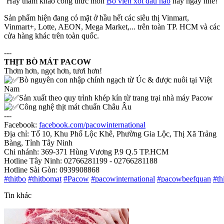
Hãy tham khảo công thức món
Bò viên xốt dầu hào
này ngay nhé!
Sản phẩm hiện đang có mặt ở hầu hết các siêu thị Vinmart,
Vinmart+, Lotte, AEON, Mega Market,... trên toàn TP. HCM và các
cửa hàng khác trên toàn quốc.
---
THỊT BÒ MÁT PACOW
Thơm hơn, ngọt hơn, tươi hơn!
Bò nguyên con nhập chính ngạch từ Úc & được nuôi tại Việt
Nam
Sản xuất theo quy trình khép kín từ trang trại nhà máy Pacow
Công nghệ thịt mát chuẩn Châu Âu
---
Facebook:
facebook.com/pacowinternational
Địa chỉ: Tổ 10, Khu Phố Lộc Khê, Phường Gia Lộc, Thị Xã Trảng
Bàng, Tỉnh Tây Ninh
Chi nhánh: 369-371 Hùng Vương P.9 Q.5 TP.HCM
Hotline Tây Ninh: 02766281199 - 02766281188
Hotline Sài Gòn: 0939908868
#thitbo
#thitbomat
#Pacow
#pacowinternational
#pacowbeefquan
#th
Tin khác