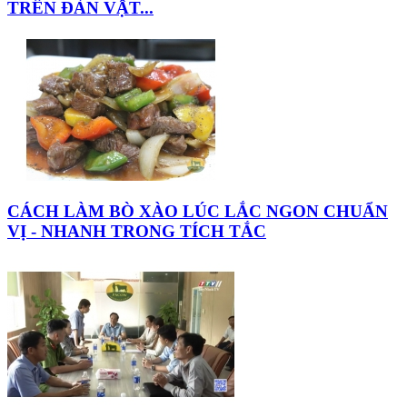
TRÊN ĐÀN VẬT...
CÁCH LÀM BÒ XÀO LÚC LẮC NGON CHUẨN
VỊ - NHANH TRONG TÍCH TẮC