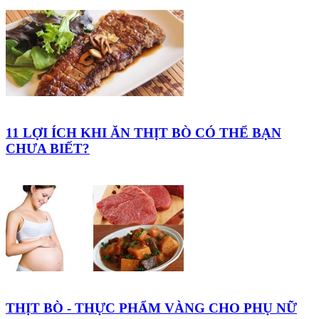
11 LỢI ÍCH KHI ĂN THỊT BÒ CÓ THỂ BẠN
CHƯA BIẾT?
THỊT BÒ - THỰC PHẨM VÀNG CHO PHỤ NỮ