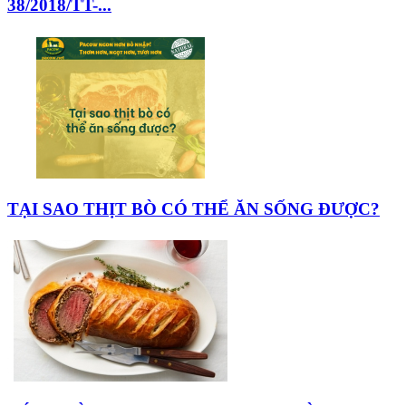
38/2018/TT-...
TẠI SAO THỊT BÒ CÓ THỂ ĂN SỐNG ĐƯỢC?