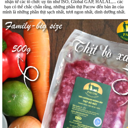
nhận từ các tổ chức uy tín như ISO, Global GAP, HALAL,... các
bạn có thể chắc chắn rằng, những phần thịt Pacow đến bàn ăn của
mình là những phần thịt sạch nhất, tươi ngon nhất, dinh dưỡng nhất.