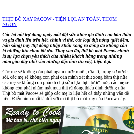
THỊT BÒ XAY PACOW - TIỆN LỢI, AN TOÀN, THƠM
NGON
Các bà nội trợ đang ngày một đặt sức khỏe gia đình của bản thân
và gia đình lên trên hết, chính vì thế, các loại thịt nóng (giết đêm,
bán sáng) hay thịt đông nhập khẩu xong rã đông đã không còn
là những lựa chọn tối ưu. Thay vào đó, thịt bò mát Pacow chính
là sự lựa chọn yêu thích của nhiều khách hàng trong những
năm gần đây nhờ vào những đặc tính ưu việt, hiện
đại.
Các mẹ sẽ không còn phải ngâm nước muối, rửa kĩ, trụng sơ nước
sôi, các mẹ sẽ không còn phải oằn mình xắt thịt xong băm thịt nữa,
các mẹ sẽ không còn phải đi chợ sớm lựa thịt "tươi" nữa, các mẹ sẽ
không còn phải nhắm mắt mua thịt rã đông thiếu dinh dưỡng nữa.
Thịt bò mát Pacow sẽ giúp các mẹ lo liệu hết cả thảy những vấn đề
trên. Điển hình nhất là đối với mã thịt bò mát xay của Pacow này.