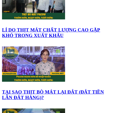
LÍ DO THỊT MÁT CHẤT LƯỢNG CAO GẶP
KHÓ TRONG XUẤT KHẨU
TẠI SAO THỊT BÒ MÁT LẠI ĐẮT (ĐẮT TIỀN
LẪN ĐẮT HÀNG)?