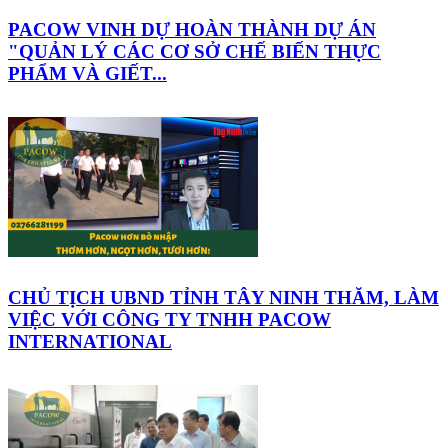
PACOW VINH DỰ HOÀN THÀNH DỰ ÁN
"QUẢN LÝ CÁC CƠ SỞ CHẾ BIẾN THỰC
PHẨM VÀ GIẾT...
CHỦ TỊCH UBND TỈNH TÂY NINH THĂM, LÀM
VIỆC VỚI CÔNG TY TNHH PACOW
INTERNATIONAL