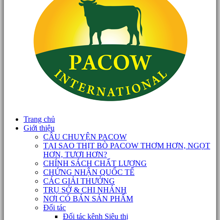
Trang chủ
Giới thiệu
CÂU CHUYỆN PACOW
TẠI SAO THỊT BÒ PACOW THƠM HƠN, NGỌT
HƠN, TƯƠI HƠN?
CHÍNH SÁCH CHẤT LƯỢNG
CHỨNG NHẬN QUỐC TẾ
CÁC GIẢI THƯỞNG
TRỤ SỞ & CHI NHÁNH
NƠI CÓ BÁN SẢN PHẨM
Đối tác
Đối tác kênh Siêu thị