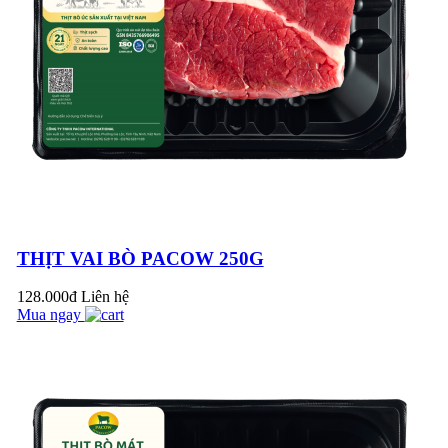
CHƯA?
NHÚNG LẨU, MẺ,
TÁI CHANH NGON
HƠN, DỄ DÀNG
HƠN VỚI THỊT BÒ
TÁI PACOW
THỊT VAI BÒ PACOW 250G
THỊT BÒ XAY
PACOW - TIỆN LỢI,
128.000đ
Liên hệ
AN TOÀN, THƠM
Mua ngay
NGON
THỊT BÒ XÀO