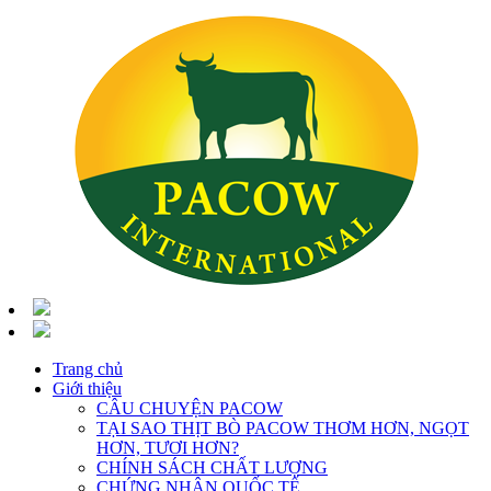
Trang chủ
Giới thiệu
CÂU CHUYỆN PACOW
TẠI SAO THỊT BÒ PACOW THƠM HƠN, NGỌT
HƠN, TƯƠI HƠN?
CHÍNH SÁCH CHẤT LƯỢNG
CHỨNG NHẬN QUỐC TẾ