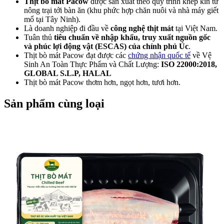
GORDON RAMSAY!
Thịt bò mát Pacow
được sản xuất theo quy trình khép kín từ
Tại sao thịt bò mát
nông trại tới bàn ăn (khu phức hợp chăn nuôi và nhà máy giết
được nhiều mẹ bầu/
mổ tại Tây Ninh).
phụ nữ có thai tin
Là doanh nghiệp đi đầu về
công nghệ thịt mát
tại Việt Nam.
chọn thêm vào thực...
Tuân thủ
tiêu chuẩn về nhập khẩu, truy xuất nguồn gốc
THỊT BÒ CHIÊN
và phúc lợi động vật (ESCAS) của chính phủ Úc
.
GIÒN XÀO RAU CỦ
Thịt bò mát Pacow đạt được các
chứng nhận quốc tế
về Vệ
Sinh An Toàn Thực Phẩm và Chất Lượng:
ISO 22000:2018,
THƠM NGON LẠ
GLOBAL S.L.P
, HALAL
MIỆNG!
Thịt bò mát Pacow thơm hơn, ngọt hơn, tươi hơn.
Trẻ Nhỏ Bị Ho Có Ăn
Sản phẩm cùng loại
Thịt Bò Được
Không?
THỊT BÒ HẦM
NẤM KIỂU PHÁP
NGON MÊ LY
Khám Phá Các Sản
Phẩm Được Chế Biến
Từ Bò - Không Chỉ
Có Thịt Bò Và Sữa
THỊT BÒ NẤU BIA