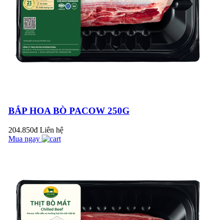
CAY THƠM NGON
TUYỆT HẢO
KHÔNG THỂ CHỐI
TỪ!
Ăn Thịt Bò Có Gây
Sẹo Lồi Không? Sự
Thật Như Thế Nào?
CANH LÁ LỐT
THỊT BÒ – MÓN ĂN
BỔ DƯỠNG DÀNH
BẮP HOA BÒ PACOW 250G
CHO BÀ BẦU
Công Thức Làm Pate
204.850đ
Liên hệ
Gan Bò Pacow: Đơn
Mua ngay
Giản Và Thơm Ngon
GÂN BÒ NGÂM
MẮM GIÒN NGON
KHÓ CƯỠNG
Tại sao nên chế biến