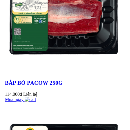
thịt bò với lửa lớn?
LẠ MIỆNG VỚI
MÓN THỊT BÒ
HẦM HẠT DẺ BÙI
NGON BỔ DƯỠNG
Bữa cơm công đoàn
tại Pacow do Liên
đoàn Lao động thị xã
Trảng Bàng phát
MẸO HAY BẢO
độn...
QUẢN 16 GIA VỊ
BẮP BÒ PACOW 250G
TRONG GIAN BẾP
NHÀ BẠN
114.000đ
Liên hệ
Đoàn từ thiện đến từ
Mua ngay
Malaysia và các đơn
vị sản xuất thực
phẩm Halal ghé
BÍ QUYẾT NẤU BÒ
thăm...
KHO THƠM NGON