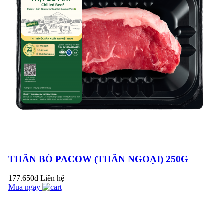
PACOW - NÂNG
TẦM MÓN BÒ XÀO
LÊN TẦM CAO
MỚI
THỊT BÒ XÀO RAU
CỦ - THƠM HƠN,
NGỌT HƠN, MỀM
HƠN VỚI THỊT BÒ
MÁT PACOW
THĂN BÒ PACOW (THĂN NGOẠI) 250G
BÒ TÁI CHANH -
177.650đ
Liên hệ
CHUA THANH
Mua ngay
NGỌT MỀM TRÊN
TỪNG MIẾNG THỊT