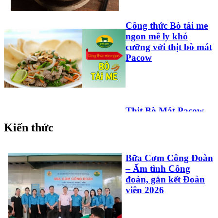
Công thức Bò tái me
ngon mê ly khó
cưỡng với thịt bò mát
Pacow
Thịt Bò Mát Pacow
Trộn Ngũ Sắc Vừa
Kiến thức
Ngon, Vừa Đẹp Phù
Hợp Cho Bé Và Cả
Nhà
Bữa Cơm Công Đoàn
– Ấm tình Công
đoàn, gắn kết Đoàn
viên 2026
Công Thức Làm Pate
Gan Bò Pacow: Đơn
Giản Và Thơm Ngon