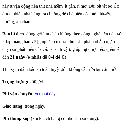
MỚI
này ít vận động nên thịt khá mềm, ít gân, ít mỡ. Đùi bít tết bò Úc
Sinh Viên Đại Học
được nhiều nhà hàng ưa chuộng để chế biến các món bít-tết,
Cần Thơ Trải
Nghiệm Thực Tế Tại
nướn
g, áp chảo...
Nhà Máy & Trang
THỊT BÒ XÀO RAU
Trại Bò Mát...
Bao bì
được đóng gói hút chân không theo công nghệ tiên tiến với
CỦ - THƠM HƠN,
2 lớp màng bảo vệ (giúp tách oxi ra khỏi sản phẩm nhằm ngăn
NGỌT HƠN, MỀM
chặn sự phát triển của các vi sinh vật), giúp thịt được bảo quản lên
HƠN VỚI THỊT BÒ
MÁT PACOW
đến
21 ngày (ở nhiệt độ 0-4 độ C)
.
Công thức Bò tái me
ngon mê ly khó
Thịt sạch đảm bảo an toàn tuyệt đối, không cần rửa lại với nước.
cưỡng với thịt bò mát
Pacow
BÒ TÁI CHANH -
Trọng lượng:
250g/vỉ.
CHUA THANH
NGỌT MỀM TRÊN
Phí vận chuyển:
xem tại đây
TỪNG MIẾNG THỊT
Giao hàng:
trong ngày.
Nguyên Nhân Khiến
Bạn Chán Ăn và Giải
Phí thùng xốp
(khi khách hàng có nhu cầu sử dụng):
Pháp