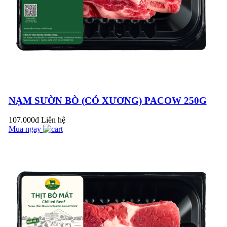
TIM BÒ PACOW
500G
ĐUÔI BÒ PACOW
NẠM SƯỜN BÒ (CÓ XƯƠNG) PACOW 250G
500G
107.000đ
Liên hệ
Mua ngay
BẠN ĐÃ BIẾT VỀ
LỄ HỘI HƯƠNG VỊ
ÚC – TASTE OF
AUSTRALIA