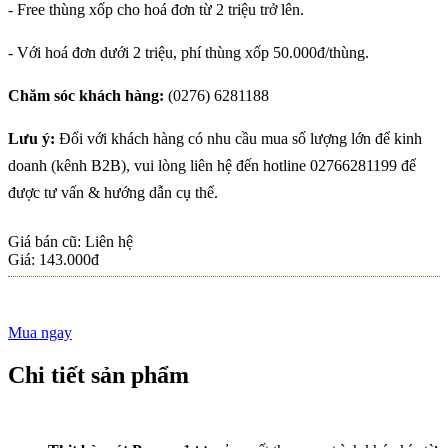
BÒ VIÊN XỐT DẦU
- Free thùng xốp cho hoá đơn từ 2 triệu trở lên.
HÀO - NGON VÀNG
- Với hoá đơn dưới 2 triệu, phí thùng xốp 50.000đ/thùng.
GIÒN, THƠM NỨC
MŨI VỚI THỊT BÒ
Chăm sóc khách hàng:
(0276) 6281188
MÁT PACOW
Thịt Bò Mát Pacow
Trộn Ngũ Sắc Vừa
Lưu ý:
Đối với khách hàng có nhu cầu mua số lượng lớn để kinh
Ngon, Vừa Đẹp Phù
doanh (kênh B2B), vui lòng liên hệ đến hotline 02766281199 để
Hợp Cho Bé Và Cả
CÔNG THỨC NẤU
được tư vấn & hướng dẫn cụ thể.
Nhà
SỐT BÒ BẰM
(BOLOGNESE
Giá bán cũ: Liên hệ
SAUCE) CHUẨN Ý
Giá:
143.000đ
Tại Sao Thịt Bò Có
Màu Sắc Cầu Vồng,
Có Nên Ăn Khi Thấy
Mua ngay
Hiện Tượng Này?
CÁCH LÀM BEEF
Chi tiết sản phẩm
WELLINGTON (BÒ
WELLINGTON)
TRỨ DANH CỦA