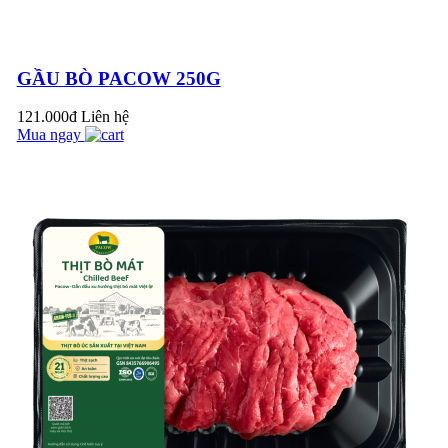
CHO BÀ BẦU
PACOW NHẬN
GIẢI THƯỞNG
GẦU BÒ PACOW 250G
THƯƠNG HIỆU
VÀNG VÀ SẢN
121.000đ
Liên hệ
PHẨM VÀNG 2021
Mua ngay
ĐẶC TRƯNG PHỤ
PHẨM BÒ MÁT
PACOW
Thông báo thay đổi
quy cách mới – Sản
phẩm