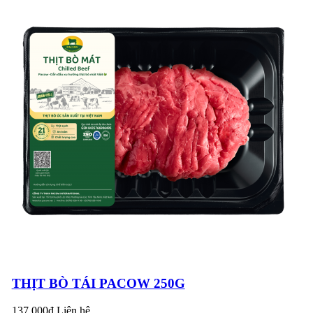
trao tặng bằng khen
cho Công đoàn cơ sở
NẠM SƯỜN BÒ
Công...
NƯỚNG SA TẾ
THƠM NGON CAY
NỒNG
PACOW THAM DỰ
HỘI NGHỊ CHUYÊN
ĐỀ “NGÀNH BÒ
THỊT CỦA VIỆT
5 MÓN NGON TỪ
NAM VÀ ÚC”
THỊT BÒ CHO
NGÀY CUỐI TUẦN
TRỌN VỊ!
Pacow tham dự
chương trình tình
nguyện "Trung thu
cho em" năm 2023 ở
TỔNG HỢP NHỮNG
TP.HCM
THỊT BÒ TÁI PACOW 250G
BÀI THUỐC QUÝ
TỪ THỊT BÒ
137.000đ
Liên hệ