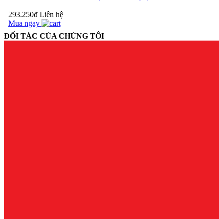
293.250đ
Liên hệ
Mua ngay
PACOW
INTERNATIONAL
ĐỐI TÁC CỦA CHÚNG TÔI
VINH DỰ THAM
GIA HỘI NGHỊ
CHIẾN LƯỢC
PHÁT TRIỂN
NGÀNH CHĂN
NUÔI...
BÍ KÍP
TẠI SAO PHẢI ĐỂ