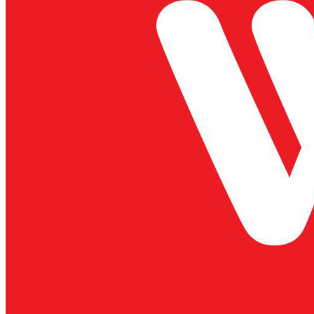
MỘT SỐ VẤN ĐỀ
MỚI TRONG CÔNG
TÁC TRIỂN KHAI
THỰC HIỆN
THÔNG TƯ SỐ
38/2018/TT-...
CÂU CHUYỆN VÀ
ƯỚC MƠ CỦA NHÀ
MÁY THỊT BÒ DẪN
ĐẦU VIỆT NAM
TẠI SAO THỊT BÒ
MÁT LẠI ĐẮT (ĐẮT