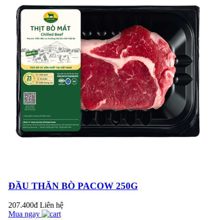
BÒ VIÊN XỐT DẦU
HÀO - NGON VÀNG
GIÒN, THƠM NỨC
MŨI VỚI THỊT BÒ
MÁT PACOW
MÙI VÀ MÀU SẮC
ĐẶC TRƯNG CỦA
SẢN PHẨM THỊT
BÒ MÁT PACOW
(VIDEO)
ĐẦU THĂN BÒ PACOW 250G
207.400đ
Liên hệ
THỊT BÒ MÁT LÀ
Mua ngay
GÌ? MÙI VÀ MÀU