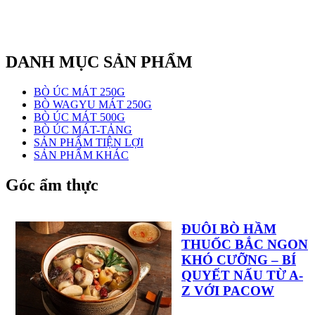
DANH MỤC SẢN PHẨM
BÒ ÚC MÁT 250G
BÒ WAGYU MÁT 250G
BÒ ÚC MÁT 500G
BÒ ÚC MÁT-TẢNG
SẢN PHẨM TIỆN LỢI
SẢN PHẨM KHÁC
Góc ẩm thực
ĐUÔI BÒ HẦM
THUỐC BẮC NGON
KHÓ CƯỠNG – BÍ
QUYẾT NẤU TỪ A-
Z VỚI PACOW