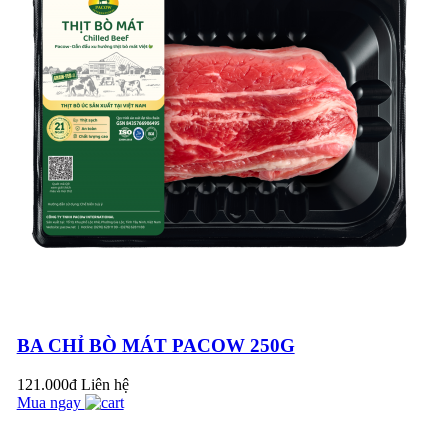
HẤP DẪN CHO
BỮA CƠM GIA
ĐÌNH
Đoàn đại biểu Cục
Thú Y Việt Nam ghé
thăm Pacow
International
5 MẸO HAY CHỌN
THỊT BÒ NGON
CHỊ EM NÊN BIẾT
Thịt bò không nên
nấu ăn chung với các
loại thực phẩm sau để
tránh mang bệnh
BÍ NGÒI XÀO THỊT
vào...
BÒ THANH MÁT
BA CHỈ BÒ MÁT PACOW 250G
NGON CƠM
121.000đ
Liên hệ
Mua ngay
Liên đoàn Lao động
Thị xã Trảng Bàng