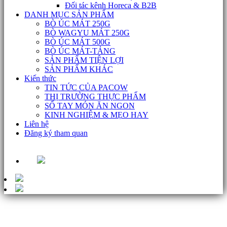
Đối tác kênh Horeca & B2B
DANH MỤC SẢN PHẨM
BÒ ÚC MÁT 250G
BÒ WAGYU MÁT 250G
BÒ ÚC MÁT 500G
BÒ ÚC MÁT-TẢNG
SẢN PHẨM TIỆN LỢI
SẢN PHẨM KHÁC
Kiến thức
TIN TỨC CỦA PACOW
THỊ TRƯỜNG THỰC PHẨM
SỔ TAY MÓN ĂN NGON
KINH NGHIỆM & MẸO HAY
Liên hệ
Đăng ký tham quan