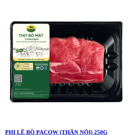
SẮC ĐẶC TRƯNG
CỦA SẢN PHẨM
THỊT BÒ MÁT
PACOW
CÔNG THỨC NẤU
SỐT BÒ BẰM
(BOLOGNESE
SAUCE) CHUẨN Ý
RAGU VÀ
BOLOGNESE, HAI
MÀ MỘT, MỘT MÀ
HAI?
PHI LÊ BÒ PACOW (THĂN NỘI) 250G