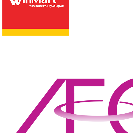
NGON ĐÚNG ĐIỆU
THỊT BÒ CHIÊN
GIÒN XÀO RAU CỦ
THƠM NGON LẠ
MIỆNG!
THỊT BÒ HẦM
NẤM KIỂU PHÁP
NGON MÊ LY