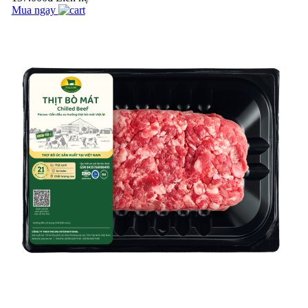
Mua ngay
Pacow vui trung thu
cùng các bé tại
trường tiểu học
Chánh An - Vĩnh
BÍ QUYẾT LÀM BÒ
Long
MỘT NẮNG THƠM
NGON NGAY TẠI
NHÀ
Pacow hưởng ứng
tháng hành động vì
an toàn thực phẩm
năm 2023 (15/4/2023
10 LOẠI THỰC
- 15/5/202...
PHẨM KHÔNG
NÊN ĂN CÙNG
THỊT BÒ BẠN NÊN
BIẾT
CÁCH LÀM BÒ
XÀO LÚC LẮC
NGON CHUẨN VỊ -