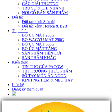
CÁC GIẢI THƯỞNG
TRỤ SỞ & CHI NHÁNH
NƠI CÓ BÁN SẢN PHẨM
Đối tác
Đối tác kênh Siêu thị
Đối tác kênh Horeca & B2B
Thịt bò úc
BÒ ÚC MÁT 250G
BÒ WAGYU MÁT 250G
BÒ ÚC MÁT 500G
BÒ ÚC MÁT-TẢNG
SẢN PHẨM TIỆN LỢI
SẢN PHẨM KHÁC
Kiến thức
TIN TỨC CỦA PACOW
THỊ TRƯỜNG THỰC PHẨM
SỔ TAY MÓN ĂN NGON
KINH NGHIỆM & MẸO HAY
Liên hệ
Đăng ký tham quan