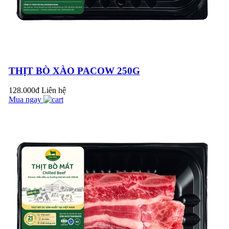
HAMBURGER BÒ
PACOW
TIM BÒ PACOW
THỊT BÒ XÀO PACOW 250G
HẦM HẠT SEN
128.000đ
Liên hệ
Mua ngay
CÁCH SƠ CHẾ PHỤ
PHẨM BÒ MÁT