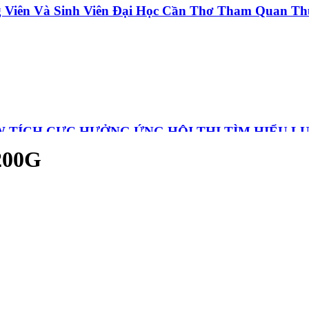
 Viên Và Sinh Viên Đại Học Cần Thơ Tham Quan Th
LÚC LẮC NGON CHUẨN VỊ - NHANH
 TÍCH CỰC HƯỞNG ỨNG HỘI THI TÌM HIỂU L
.
200G
M HẠT SEN
Ràng Đón Tết Thiếu Nhi Tại Pacow 2026
ÁI CHANH NGON HƠN, DỄ DÀNG HƠN VỚI