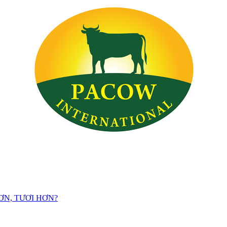
ƠN, TƯƠI HƠN?