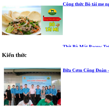
Công thức Bò tái me n
Thịt Bò Mát Pacow T
Bé Và Cả Nhà
Kiến thức
Bữa Cơm Công Đoàn – 
Công Thức Làm Pate 