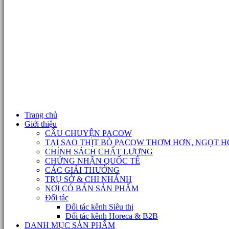
Trang chủ
Giới thiệu
CÂU CHUYỆN PACOW
TẠI SAO THỊT BÒ PACOW THƠM HƠN, NGỌT H
CHÍNH SÁCH CHẤT LƯỢNG
CHỨNG NHẬN QUỐC TẾ
CÁC GIẢI THƯỞNG
TRỤ SỞ & CHI NHÁNH
NƠI CÓ BÁN SẢN PHẨM
Đối tác
Đối tác kênh Siêu thị
Đối tác kênh Horeca & B2B
DANH MỤC SẢN PHẨM