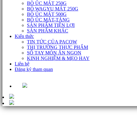
BÒ ÚC MÁT 250G
BÒ WAGYU MÁT 250G
BÒ ÚC MÁT 500G
BÒ ÚC MÁT-TẢNG
SẢN PHẨM TIỆN LỢI
SẢN PHẨM KHÁC
Kiến thức
TIN TỨC CỦA PACOW
THỊ TRƯỜNG THỰC PHẨM
SỔ TAY MÓN ĂN NGON
KINH NGHIỆM & MẸO HAY
Liên hệ
Đăng ký tham quan