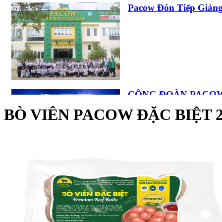
Pacow Đón Tiếp Giảng
CÁCH LÀM BÒ XÀO 
TRONG TÍCH TẮC
CÔNG ĐOÀN PACOW
ĐOÀN VÀ AN TOÀN..
BÒ VIÊN PACOW ĐẶC BIỆT 
TIM BÒ PACOW HẦ
Các " Sếp Nhí " Rộn 
NHÚNG LẨU, MẺ, T