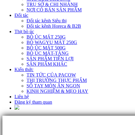
TRỤ SỞ & CHI NHÁNH
NƠI CÓ BÁN SẢN PHẨM
Đối tác
Đối tác kênh Siêu thị
Đối tác kênh Horeca & B2B
Thịt bò úc
BÒ ÚC MÁT 250G
BÒ WAGYU MÁT 250G
BÒ ÚC MÁT 500G
BÒ ÚC MÁT-TẢNG
SẢN PHẨM TIỆN LỢI
SẢN PHẨM KHÁC
Kiến thức
TIN TỨC CỦA PACOW
THỊ TRƯỜNG THỰC PHẨM
SỔ TAY MÓN ĂN NGON
KINH NGHIỆM & MẸO HAY
Liên hệ
Đăng ký tham quan