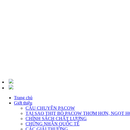
Trang chủ
Giới thiệu
CÂU CHUYỆN PACOW
TẠI SAO THỊT BÒ PACOW THƠM HƠN, NGỌT H
CHÍNH SÁCH CHẤT LƯỢNG
CHỨNG NHẬN QUỐC TẾ
CÁC GIẢI THƯỞNG