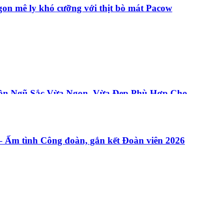
gon mê ly khó cưỡng với thịt bò mát Pacow
rộn Ngũ Sắc Vừa Ngon, Vừa Đẹp Phù Hợp Cho
Ấm tình Công đoàn, gắn kết Đoàn viên 2026
Gan Bò Pacow: Đơn Giản Và Thơm Ngon