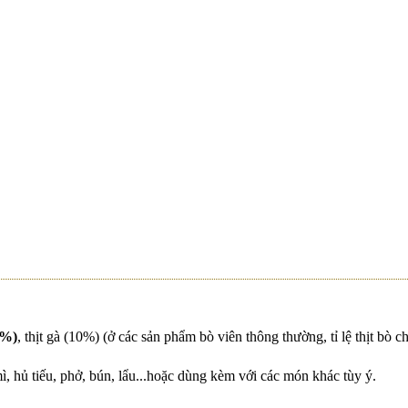
W
C BẮC NGON KHÓ CƯỠNG – BÍ QUYẾT NẤU TỪ
W - TIỆN LỢI, AN TOÀN, THƠM NGON
hàng Pacow | Áp dụng cửa hàng 369-371 Hùng Vương
W - NÂNG TẦM MÓN BÒ XÀO LÊN TẦM
0%)
, thịt gà (10%) (ở các sản phẩm bò viên thông thường, tỉ lệ thịt bò 
ì, hủ tiếu, phở, bún, lẩu...hoặc dùng kèm với các món khác tùy ý.
n Thơ Trải Nghiệm Thực Tế Tại Nhà Máy & Trang Trạ