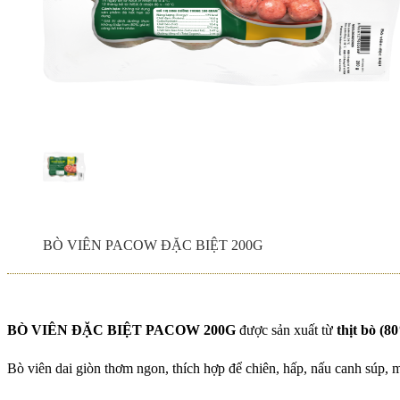
THỊT BÒ TÁI PACO
ĐUÔI BÒ HẦM THUỐ
PACOW
THỊT BÒ XAY PACO
Chính sách phí giao 
BÒ VIÊN PACOW ĐẶC BIỆT 200G
THỊT BÒ XÀO PACO
CAO MỚI
BÒ VIÊN ĐẶC BIỆT PACOW 20
0G
được sản xuất từ
thịt bò (8
Bò viên dai giòn thơm ngon, thích hợp để chiên, hấp, nấu canh súp, m
Sinh Viên Đại Học Cầ