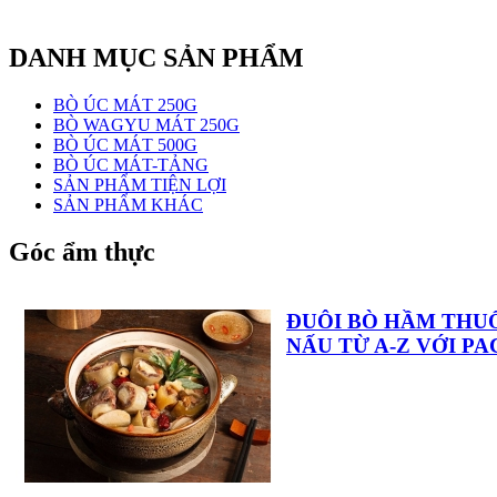
DANH MỤC SẢN PHẨM
BÒ ÚC MÁT 250G
BÒ WAGYU MÁT 250G
BÒ ÚC MÁT 500G
BÒ ÚC MÁT-TẢNG
SẢN PHẨM TIỆN LỢI
SẢN PHẨM KHÁC
Góc ẩm thực
ĐUÔI BÒ HẦM THU
NẤU TỪ A-Z VỚI P