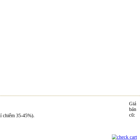
 A-Z VỚI
Giá
bán
cũ:
chỉ chiếm 35-45%).
i Bò Mát...