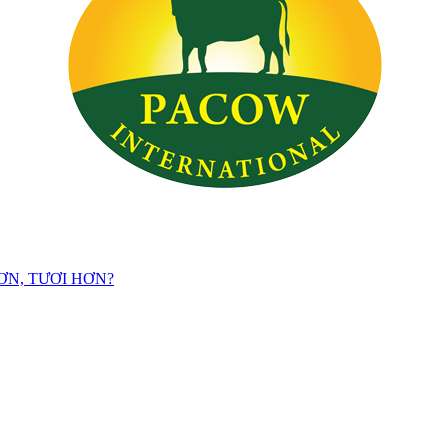
ƠN, TƯƠI HƠN?