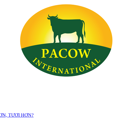
ƠN, TƯƠI HƠN?