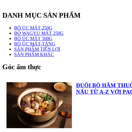
DANH MỤC SẢN PHẨM
BÒ ÚC MÁT 250G
BÒ WAGYU MÁT 250G
BÒ ÚC MÁT 500G
BÒ ÚC MÁT-TẢNG
SẢN PHẨM TIỆN LỢI
SẢN PHẨM KHÁC
Góc ẩm thực
ĐUÔI BÒ HẦM THU
NẤU TỪ A-Z VỚI P