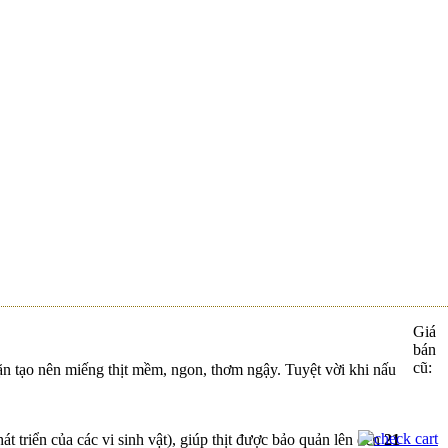
 A-Z VỚI
Giá
bán
cũ:
ặn tạo nên miếng thịt mềm, ngon, thơm ngậy. Tuyệt vời khi nấu
 triển của các vi sinh vật), giúp thịt được bảo quản lên đến
21
i Bò Mát...