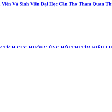
 Viên Và Sinh Viên Đại Học Cần Thơ Tham Quan Th
LÚC LẮC NGON CHUẨN VỊ - NHANH
 TÍCH CỰC HƯỞNG ỨNG HỘI THI TÌM HIỂU L
.
M HẠT SEN
Ràng Đón Tết Thiếu Nhi Tại Pacow 2026
ÁI CHANH NGON HƠN, DỄ DÀNG HƠN VỚI