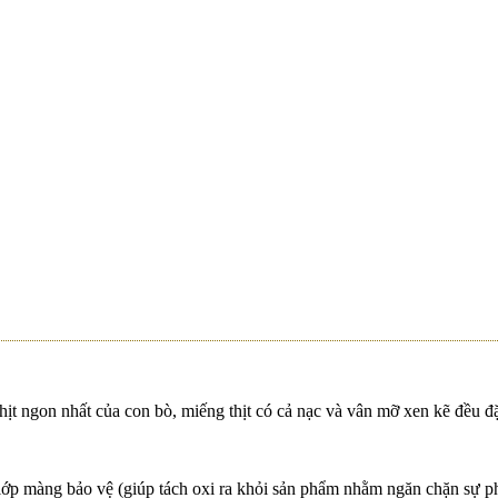
W
C BẮC NGON KHÓ CƯỠNG – BÍ QUYẾT NẤU TỪ
W - TIỆN LỢI, AN TOÀN, THƠM NGON
hàng Pacow | Áp dụng cửa hàng 369-371 Hùng Vương
W - NÂNG TẦM MÓN BÒ XÀO LÊN TẦM
hịt ngon nhất của con bò, miếng thịt có cả nạc và vân mỡ xen kẽ đều đ
lớp màng bảo vệ (giúp tách oxi ra khỏi sản phẩm nhằm ngăn chặn sự phát
n Thơ Trải Nghiệm Thực Tế Tại Nhà Máy & Trang Trạ