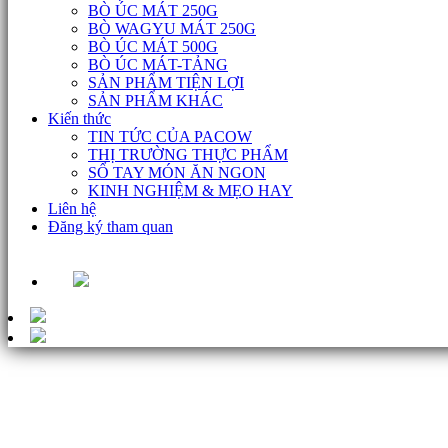
BÒ ÚC MÁT 250G
BÒ WAGYU MÁT 250G
BÒ ÚC MÁT 500G
BÒ ÚC MÁT-TẢNG
SẢN PHẨM TIỆN LỢI
SẢN PHẨM KHÁC
Kiến thức
TIN TỨC CỦA PACOW
THỊ TRƯỜNG THỰC PHẨM
SỔ TAY MÓN ĂN NGON
KINH NGHIỆM & MẸO HAY
Liên hệ
Đăng ký tham quan