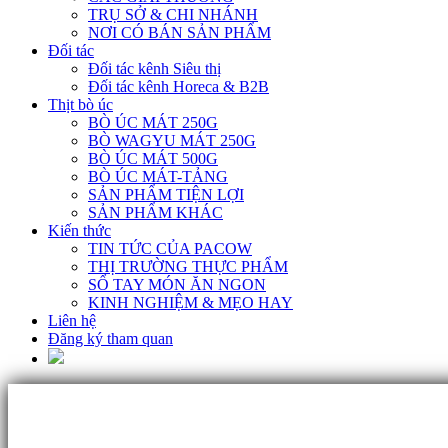
TRỤ SỞ & CHI NHÁNH
NƠI CÓ BÁN SẢN PHẨM
Đối tác
Đối tác kênh Siêu thị
Đối tác kênh Horeca & B2B
Thịt bò úc
BÒ ÚC MÁT 250G
BÒ WAGYU MÁT 250G
BÒ ÚC MÁT 500G
BÒ ÚC MÁT-TẢNG
SẢN PHẨM TIỆN LỢI
SẢN PHẨM KHÁC
Kiến thức
TIN TỨC CỦA PACOW
THỊ TRƯỜNG THỰC PHẨM
SỔ TAY MÓN ĂN NGON
KINH NGHIỆM & MẸO HAY
Liên hệ
Đăng ký tham quan