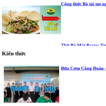
Công thức Bò tái me n
Thịt Bò Mát Pacow T
Bé Và Cả Nhà
Kiến thức
Bữa Cơm Công Đoàn – 
Công Thức Làm Pate 