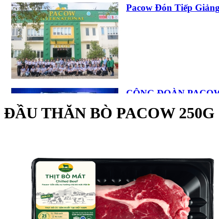
Pacow Đón Tiếp Giảng
CÁCH LÀM BÒ XÀO 
TRONG TÍCH TẮC
CÔNG ĐOÀN PACOW
ĐOÀN VÀ AN TOÀN..
ĐẦU THĂN BÒ PACOW 250G
TIM BÒ PACOW HẦ
Các " Sếp Nhí " Rộn 
NHÚNG LẨU, MẺ, T