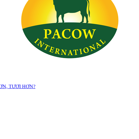
ƠN, TƯƠI HƠN?