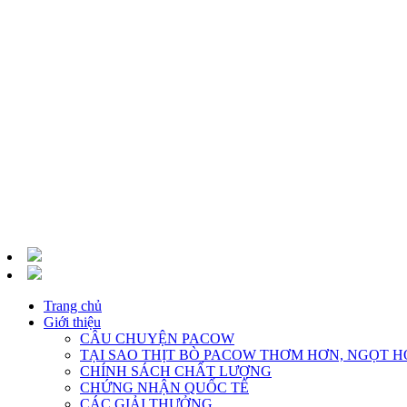
Trang chủ
Giới thiệu
CÂU CHUYỆN PACOW
TẠI SAO THỊT BÒ PACOW THƠM HƠN, NGỌT H
CHÍNH SÁCH CHẤT LƯỢNG
CHỨNG NHẬN QUỐC TẾ
CÁC GIẢI THƯỞNG