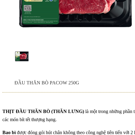
THỊT BÒ TÁI PACO
ĐUÔI BÒ HẦM THUỐ
PACOW
THỊT BÒ XAY PACO
Chính sách phí giao 
ĐẦU THĂN BÒ PACOW 250G
THỊT BÒ XÀO PACO
CAO MỚI
THỊT ĐẦU THĂN BÒ (THĂN LƯNG)
là một trong những phần t
các món bít tết thượng hạng.
Bao bì
được đóng gói hút chân không theo công nghệ tiên tiến với 2 
Sinh Viên Đại Học Cầ