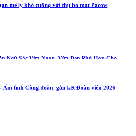
gon mê ly khó cưỡng với thịt bò mát Pacow
rộn Ngũ Sắc Vừa Ngon, Vừa Đẹp Phù Hợp Cho
Ấm tình Công đoàn, gắn kết Đoàn viên 2026
Gan Bò Pacow: Đơn Giản Và Thơm Ngon