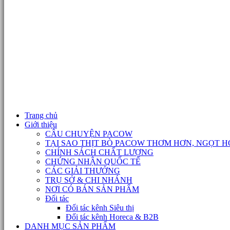
Trang chủ
Giới thiệu
CÂU CHUYỆN PACOW
TẠI SAO THỊT BÒ PACOW THƠM HƠN, NGỌT H
CHÍNH SÁCH CHẤT LƯỢNG
CHỨNG NHẬN QUỐC TẾ
CÁC GIẢI THƯỞNG
TRỤ SỞ & CHI NHÁNH
NƠI CÓ BÁN SẢN PHẨM
Đối tác
Đối tác kênh Siêu thị
Đối tác kênh Horeca & B2B
DANH MỤC SẢN PHẨM