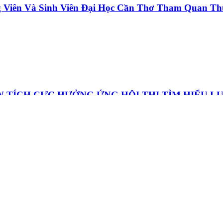
 Viên Và Sinh Viên Đại Học Cần Thơ Tham Quan Th
LÚC LẮC NGON CHUẨN VỊ - NHANH
 TÍCH CỰC HƯỞNG ỨNG HỘI THI TÌM HIỂU L
.
M HẠT SEN
Ràng Đón Tết Thiếu Nhi Tại Pacow 2026
ÁI CHANH NGON HƠN, DỄ DÀNG HƠN VỚI