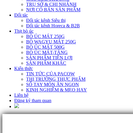
TRỤ SỞ & CHI NHÁNH
NƠI CÓ BÁN SẢN PHẨM
Đối tác
Đối tác kênh Siêu thị
Đối tác kênh Horeca & B2B
Thịt bò úc
BÒ ÚC MÁT 250G
BÒ WAGYU MÁT 250G
BÒ ÚC MÁT 500G
BÒ ÚC MÁT-TẢNG
SẢN PHẨM TIỆN LỢI
SẢN PHẨM KHÁC
Kiến thức
TIN TỨC CỦA PACOW
THỊ TRƯỜNG THỰC PHẨM
SỔ TAY MÓN ĂN NGON
KINH NGHIỆM & MẸO HAY
Liên hệ
Đăng ký tham quan