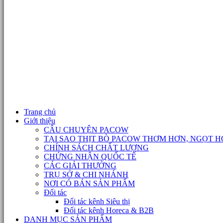
Trang chủ
Giới thiệu
CÂU CHUYỆN PACOW
TẠI SAO THỊT BÒ PACOW THƠM HƠN, NGỌT H
CHÍNH SÁCH CHẤT LƯỢNG
CHỨNG NHẬN QUỐC TẾ
CÁC GIẢI THƯỞNG
TRỤ SỞ & CHI NHÁNH
NƠI CÓ BÁN SẢN PHẨM
Đối tác
Đối tác kênh Siêu thị
Đối tác kênh Horeca & B2B
DANH MỤC SẢN PHẨM