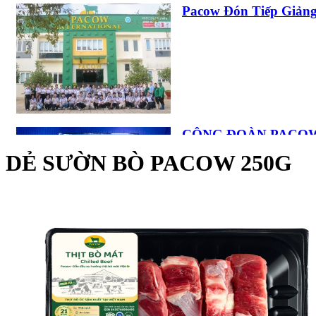
Pacow Đón Tiếp Giảng
CÁCH LÀM BÒ XÀO 
TRONG TÍCH TẮC
CÔNG ĐOÀN PACOW
ĐOÀN VÀ AN TOÀN..
DẺ SƯỜN BÒ PACOW 250G
TIM BÒ PACOW HẦ
Các " Sếp Nhí " Rộn 
NHÚNG LẨU, MẺ, T