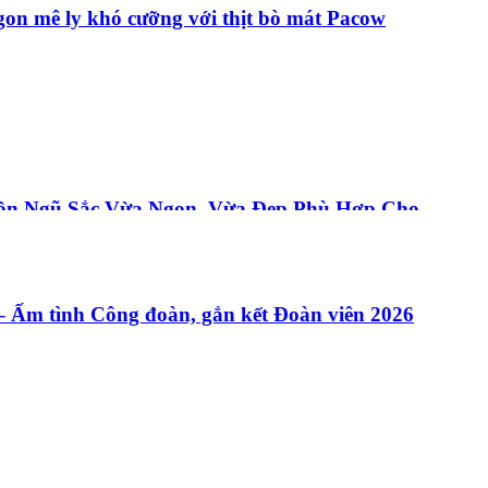
gon mê ly khó cưỡng với thịt bò mát Pacow
rộn Ngũ Sắc Vừa Ngon, Vừa Đẹp Phù Hợp Cho
Ấm tình Công đoàn, gắn kết Đoàn viên 2026
Gan Bò Pacow: Đơn Giản Và Thơm Ngon