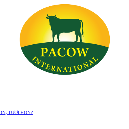
ƠN, TƯƠI HƠN?