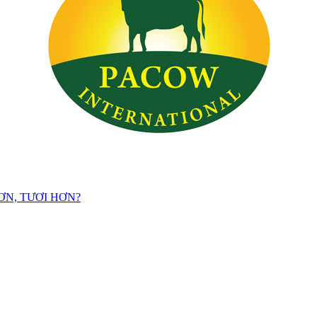
ƠN, TƯƠI HƠN?