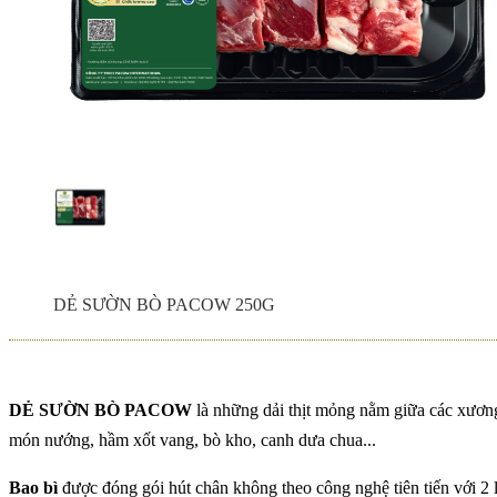
THỊT BÒ TÁI PACO
ĐUÔI BÒ HẦM THUỐ
PACOW
THỊT BÒ XAY PACO
Chính sách phí giao 
DẺ SƯỜN BÒ PACOW 250G
THỊT BÒ XÀO PACO
CAO MỚI
DẺ SƯỜN BÒ PACOW
là những dải thịt mỏng nằm giữa các xươn
món nướng, hầm xốt vang, bò kho, canh dưa chua...
Bao bì
được đóng gói hút chân không theo công nghệ tiên tiến với 2 
Sinh Viên Đại Học Cầ