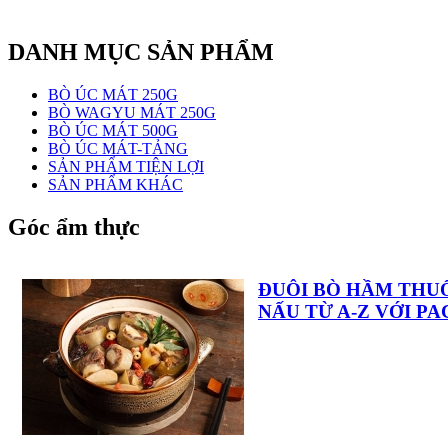
DANH MỤC SẢN PHẨM
BÒ ÚC MÁT 250G
BÒ WAGYU MÁT 250G
BÒ ÚC MÁT 500G
BÒ ÚC MÁT-TẢNG
SẢN PHẨM TIỆN LỢI
SẢN PHẨM KHÁC
Góc ẩm thực
ĐUÔI BÒ HẦM THU
NẤU TỪ A-Z VỚI P