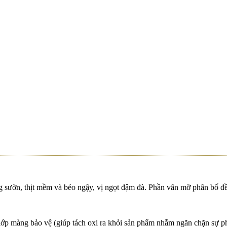
W
C BẮC NGON KHÓ CƯỠNG – BÍ QUYẾT NẤU TỪ
W - TIỆN LỢI, AN TOÀN, THƠM NGON
hàng Pacow | Áp dụng cửa hàng 369-371 Hùng Vương
W - NÂNG TẦM MÓN BÒ XÀO LÊN TẦM
g sườn, thịt mềm và béo ngậy, vị ngọt đậm đà. Phần vân mỡ phân bố đ
lớp màng bảo vệ (giúp tách oxi ra khỏi sản phẩm nhằm ngăn chặn sự phát
n Thơ Trải Nghiệm Thực Tế Tại Nhà Máy & Trang Trạ