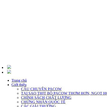
Trang chủ
Giới thiệu
CÂU CHUYỆN PACOW
TẠI SAO THỊT BÒ PACOW THƠM HƠN, NGỌT H
CHÍNH SÁCH CHẤT LƯỢNG
CHỨNG NHẬN QUỐC TẾ
CÁC GIẢI THƯỞNG