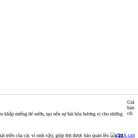
 A-Z VỚI
Giá
bán
cũ:
ều khắp miếng dẻ sườn, tạo nên sự hài hòa hương vị cho những
 triển của các vi sinh vật), giúp thịt được bảo quản lên đến
21
i Bò Mát...