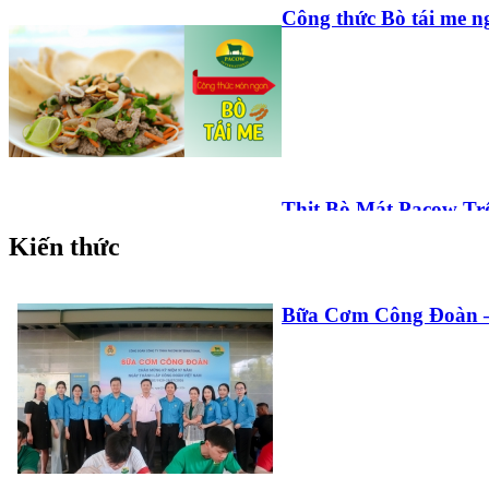
Công thức Bò tái me n
Thịt Bò Mát Pacow T
Bé Và Cả Nhà
Kiến thức
Bữa Cơm Công Đoàn – 
Công Thức Làm Pate 