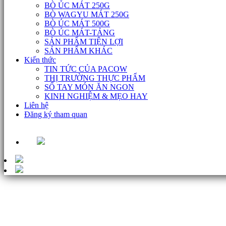
BÒ ÚC MÁT 250G
BÒ WAGYU MÁT 250G
BÒ ÚC MÁT 500G
BÒ ÚC MÁT-TẢNG
SẢN PHẨM TIỆN LỢI
SẢN PHẨM KHÁC
Kiến thức
TIN TỨC CỦA PACOW
THỊ TRƯỜNG THỰC PHẨM
SỔ TAY MÓN ĂN NGON
KINH NGHIỆM & MẸO HAY
Liên hệ
Đăng ký tham quan