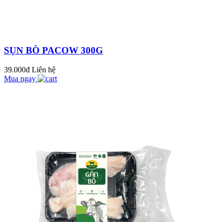
HẤP DẪN CHO
BỮA CƠM GIA
ĐÌNH
Đoàn đại biểu Cục
Thú Y Việt Nam ghé
SỤN BÒ PACOW 300G
thăm Pacow
International
39.000đ
Liên hệ
5 MẸO HAY CHỌN
Mua ngay
THỊT BÒ NGON
CHỊ EM NÊN BIẾT
Thịt bò không nên
nấu ăn chung với các
loại thực phẩm sau để
tránh mang bệnh
BÍ NGÒI XÀO THỊT
vào...
BÒ THANH MÁT
NGON CƠM
Liên đoàn Lao động
Thị xã Trảng Bàng