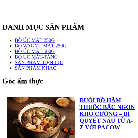
DANH MỤC SẢN PHẨM
BÒ ÚC MÁT 250G
BÒ WAGYU MÁT 250G
BÒ ÚC MÁT 500G
BÒ ÚC MÁT-TẢNG
SẢN PHẨM TIỆN LỢI
SẢN PHẨM KHÁC
Góc ẩm thực
ĐUÔI BÒ HẦM
THUỐC BẮC NGON
KHÓ CƯỠNG – BÍ
QUYẾT NẤU TỪ A-
Z VỚI PACOW