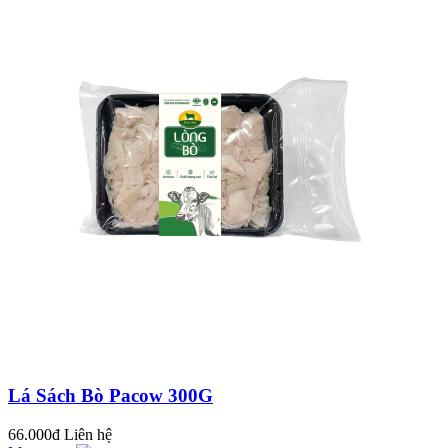
BÒ VIÊN XỐT DẦU
HÀO - NGON VÀNG
GIÒN, THƠM NỨC
MŨI VỚI THỊT BÒ
MÁT PACOW
Thịt Bò Mát Pacow
Trộn Ngũ Sắc Vừa
Ngon, Vừa Đẹp Phù
Hợp Cho Bé Và Cả
CÔNG THỨC NẤU
Nhà
SỐT BÒ BẰM
(BOLOGNESE
SAUCE) CHUẨN Ý
Tại Sao Thịt Bò Có
Màu Sắc Cầu Vồng,
Có Nên Ăn Khi Thấy
Hiện Tượng Này?
CÁCH LÀM BEEF
WELLINGTON (BÒ
Lá Sách Bò Pacow 300G
WELLINGTON)
TRỨ DANH CỦA
66.000đ
Liên hệ