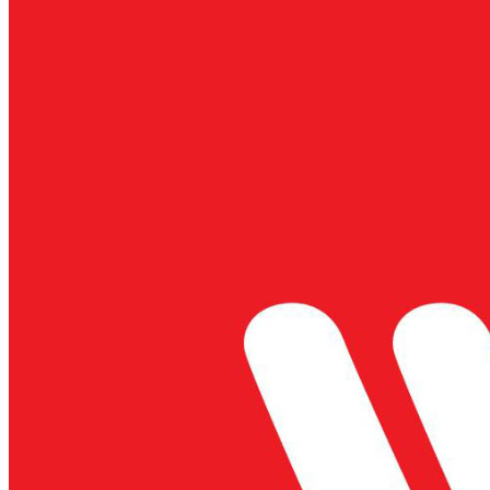
HAMBURGER BÒ
PACOW
TIM BÒ PACOW
HẦM HẠT SEN
CÁCH SƠ CHẾ PHỤ
PHẨM BÒ MÁT