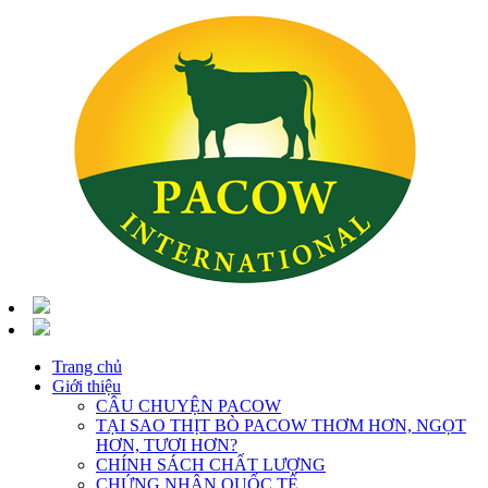
Trang chủ
Giới thiệu
CÂU CHUYỆN PACOW
TẠI SAO THỊT BÒ PACOW THƠM HƠN, NGỌT
HƠN, TƯƠI HƠN?
CHÍNH SÁCH CHẤT LƯỢNG
CHỨNG NHẬN QUỐC TẾ