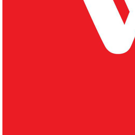
TIM BÒ PACOW
500G
ĐUÔI BÒ PACOW
500G
BẠN ĐÃ BIẾT VỀ
LỄ HỘI HƯƠNG VỊ
ÚC – TASTE OF
AUSTRALIA