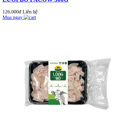
CAY THƠM NGON
TUYỆT HẢO
126.000đ
Liên hệ
KHÔNG THỂ CHỐI
Mua ngay
TỪ!
Ăn Thịt Bò Có Gây
Sẹo Lồi Không? Sự
Thật Như Thế Nào?
CANH LÁ LỐT
THỊT BÒ – MÓN ĂN
BỔ DƯỠNG DÀNH
CHO BÀ BẦU
Công Thức Làm Pate
Gan Bò Pacow: Đơn
Giản Và Thơm Ngon
GÂN BÒ NGÂM
MẮM GIÒN NGON
KHÓ CƯỠNG
Tại sao nên chế biến