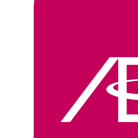
THỊT NGHỈ
CÁCH LÀM BEEF
WELLINGTON (BÒ
WELLINGTON)
TRỨ DANH CỦA
GORDON RAMSAY!
TẠI SAO THỊT BÒ
CÓ THỂ ĂN SỐNG
ĐƯỢC?