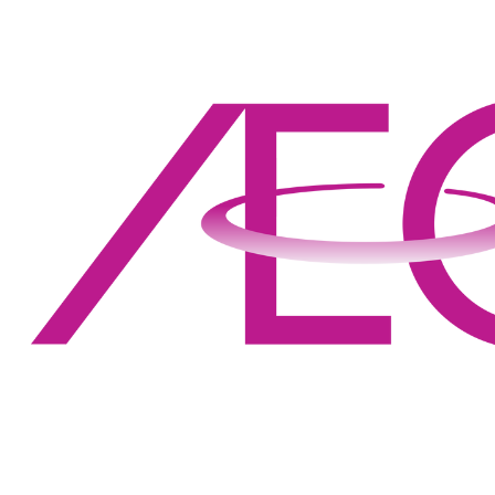
BÒ VIÊN XỐT DẦU
HÀO - NGON VÀNG
GIÒN, THƠM NỨC
MŨI VỚI THỊT BÒ
MÁT PACOW
MÙI VÀ MÀU SẮC
ĐẶC TRƯNG CỦA
SẢN PHẨM THỊT
BÒ MÁT PACOW
(VIDEO)
THỊT BÒ MÁT LÀ
GÌ? MÙI VÀ MÀU