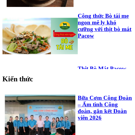
Công thức Bò tái me
ngon mê ly khó
cưỡng với thịt bò mát
Pacow
Thịt Bò Mát Pacow
Trộn Ngũ Sắc Vừa
Kiến thức
Ngon, Vừa Đẹp Phù
Hợp Cho Bé Và Cả
Nhà
Bữa Cơm Công Đoàn
– Ấm tình Công
đoàn, gắn kết Đoàn
viên 2026
Công Thức Làm Pate
Gan Bò Pacow: Đơn
Giản Và Thơm Ngon