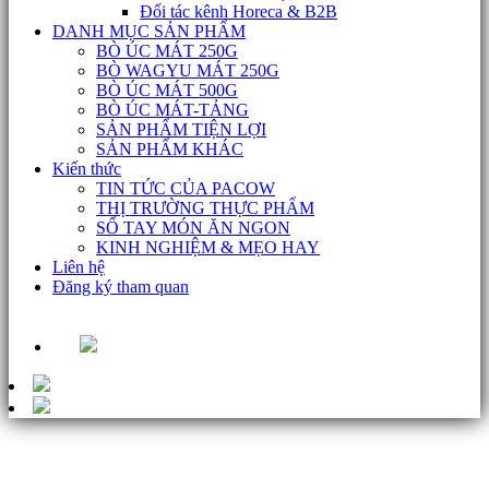
Đối tác kênh Horeca & B2B
DANH MỤC SẢN PHẨM
BÒ ÚC MÁT 250G
BÒ WAGYU MÁT 250G
BÒ ÚC MÁT 500G
BÒ ÚC MÁT-TẢNG
SẢN PHẨM TIỆN LỢI
SẢN PHẨM KHÁC
Kiến thức
TIN TỨC CỦA PACOW
THỊ TRƯỜNG THỰC PHẨM
SỔ TAY MÓN ĂN NGON
KINH NGHIỆM & MẸO HAY
Liên hệ
Đăng ký tham quan