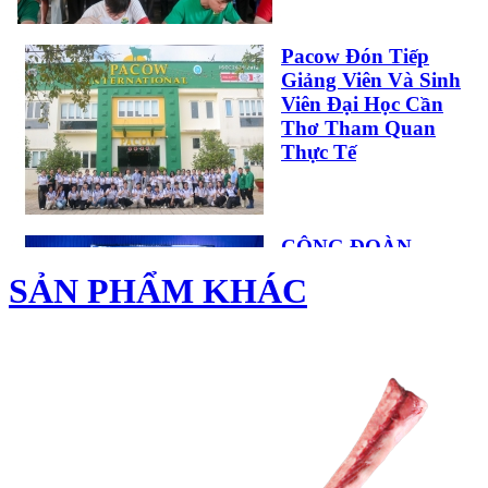
Pacow Đón Tiếp
Giảng Viên Và Sinh
Viên Đại Học Cần
Thơ Tham Quan
CÁCH LÀM BÒ
Thực Tế
XÀO LÚC LẮC
NGON CHUẨN VỊ -
NHANH TRONG
TÍCH TẮC
CÔNG ĐOÀN
PACOW TÍCH CỰC
SẢN PHẨM KHÁC
HƯỞNG ỨNG HỘI
THI TÌM HIỂU
TIM BÒ PACOW
LUẬT CÔNG ĐOÀN
HẦM HẠT SEN
VÀ AN TOÀN...
Các " Sếp Nhí " Rộn
Ràng Đón Tết Thiếu
Nhi Tại Pacow 2026