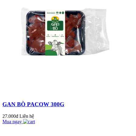
MỚI
Sinh Viên Đại Học
Cần Thơ Trải
Nghiệm Thực Tế Tại
Nhà Máy & Trang
THỊT BÒ XÀO RAU
Trại Bò Mát...
CỦ - THƠM HƠN,
NGỌT HƠN, MỀM
HƠN VỚI THỊT BÒ
MÁT PACOW
Công thức Bò tái me
ngon mê ly khó
cưỡng với thịt bò mát
Pacow
BÒ TÁI CHANH -
CHUA THANH
NGỌT MỀM TRÊN
GAN BÒ PACOW 300G
TỪNG MIẾNG THỊT
Nguyên Nhân Khiến
27.000đ
Liên hệ
Bạn Chán Ăn và Giải
Mua ngay
Pháp