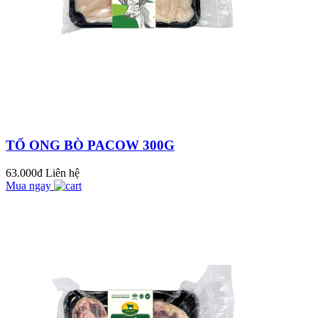
Pacow vui trung thu
cùng các bé tại
trường tiểu học
Chánh An - Vĩnh
BÍ QUYẾT LÀM BÒ
Long
MỘT NẮNG THƠM
NGON NGAY TẠI
NHÀ
TỔ ONG BÒ PACOW 300G
Pacow hưởng ứng
tháng hành động vì
63.000đ
Liên hệ
Mua ngay
an toàn thực phẩm
năm 2023 (15/4/2023
10 LOẠI THỰC
- 15/5/202...
PHẨM KHÔNG
NÊN ĂN CÙNG
THỊT BÒ BẠN NÊN
BIẾT
CÁCH LÀM BÒ
XÀO LÚC LẮC
NGON CHUẨN VỊ -