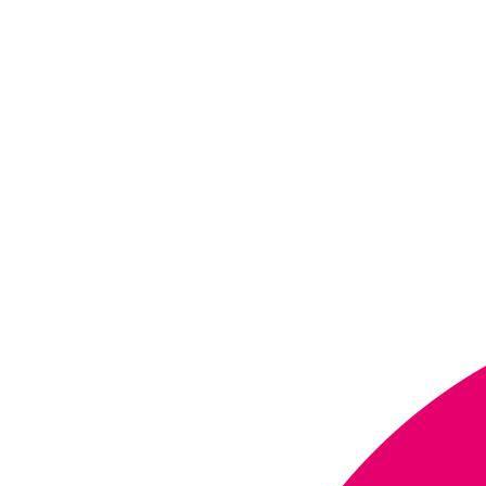
NGON ĐÚNG ĐIỆU
THỊT BÒ CHIÊN
GIÒN XÀO RAU CỦ
THƠM NGON LẠ
MIỆNG!
THỊT BÒ HẦM
NẤM KIỂU PHÁP
NGON MÊ LY