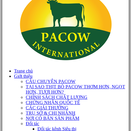
Trang chủ
Giới thiệu
CÂU CHUYỆN PACOW
TẠI SAO THỊT BÒ PACOW THƠM HƠN, NGỌT
HƠN, TƯƠI HƠN?
CHÍNH SÁCH CHẤT LƯỢNG
CHỨNG NHẬN QUỐC TẾ
CÁC GIẢI THƯỞNG
TRỤ SỞ & CHI NHÁNH
NƠI CÓ BÁN SẢN PHẨM
Đối tác
Đối tác kênh Siêu thị