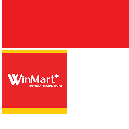
PACOW - NÂNG
TẦM MÓN BÒ XÀO
LÊN TẦM CAO
MỚI
THỊT BÒ XÀO RAU
CỦ - THƠM HƠN,
NGỌT HƠN, MỀM
HƠN VỚI THỊT BÒ
MÁT PACOW
BÒ TÁI CHANH -
CHUA THANH
NGỌT MỀM TRÊN
TỪNG MIẾNG THỊT