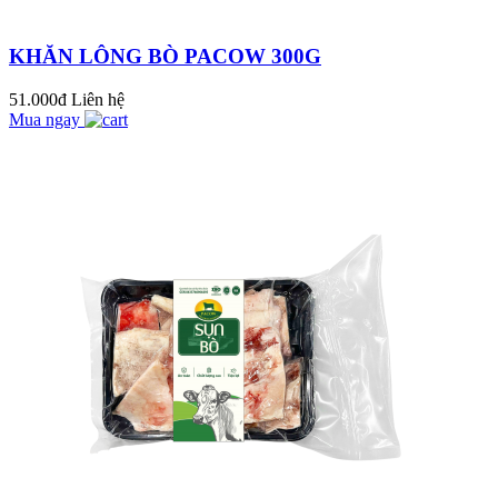
thịt bò với lửa lớn?
KHĂN LÔNG BÒ PACOW 300G
LẠ MIỆNG VỚI
MÓN THỊT BÒ
51.000đ
Liên hệ
Mua ngay
HẦM HẠT DẺ BÙI
NGON BỔ DƯỠNG
Bữa cơm công đoàn
tại Pacow do Liên
đoàn Lao động thị xã
Trảng Bàng phát
MẸO HAY BẢO
độn...
QUẢN 16 GIA VỊ
TRONG GIAN BẾP
NHÀ BẠN
Đoàn từ thiện đến từ
Malaysia và các đơn
vị sản xuất thực
phẩm Halal ghé
BÍ QUYẾT NẤU BÒ
thăm...
KHO THƠM NGON