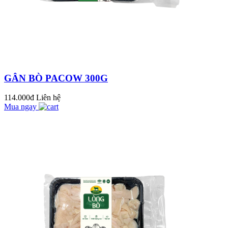
trao tặng bằng khen
cho Công đoàn cơ sở
NẠM SƯỜN BÒ
Công...
NƯỚNG SA TẾ
THƠM NGON CAY
NỒNG
PACOW THAM DỰ
GÂN BÒ PACOW 300G
HỘI NGHỊ CHUYÊN
ĐỀ “NGÀNH BÒ
114.000đ
Liên hệ
THỊT CỦA VIỆT
Mua ngay
5 MÓN NGON TỪ
NAM VÀ ÚC”
THỊT BÒ CHO
NGÀY CUỐI TUẦN
TRỌN VỊ!
Pacow tham dự
chương trình tình
nguyện "Trung thu
cho em" năm 2023 ở
TỔNG HỢP NHỮNG
TP.HCM
BÀI THUỐC QUÝ
TỪ THỊT BÒ