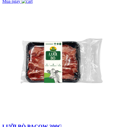
GORDON RAMSAY!
Mua ngay
Tại sao thịt bò mát
được nhiều mẹ bầu/
phụ nữ có thai tin
chọn thêm vào thực...
THỊT BÒ CHIÊN
GIÒN XÀO RAU CỦ
THƠM NGON LẠ
MIỆNG!
Trẻ Nhỏ Bị Ho Có Ăn
Thịt Bò Được
Không?
THỊT BÒ HẦM
NẤM KIỂU PHÁP
NGON MÊ LY
Khám Phá Các Sản
Phẩm Được Chế Biến
Từ Bò - Không Chỉ
Có Thịt Bò Và Sữa
THỊT BÒ NẤU BIA
LƯỠI BÒ PACOW 300G