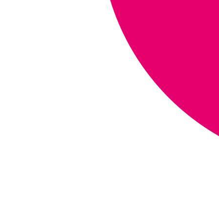
LẠ MIỆNG VỚI
MÓN THỊT BÒ
HẦM HẠT DẺ BÙI
NGON BỔ DƯỠNG
MẸO HAY BẢO
QUẢN 16 GIA VỊ
TRONG GIAN BẾP
NHÀ BẠN