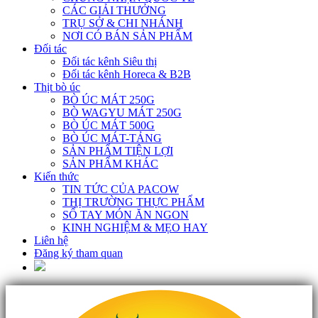
CÁC GIẢI THƯỞNG
TRỤ SỞ & CHI NHÁNH
NƠI CÓ BÁN SẢN PHẨM
Đối tác
Đối tác kênh Siêu thị
Đối tác kênh Horeca & B2B
Thịt bò úc
BÒ ÚC MÁT 250G
BÒ WAGYU MÁT 250G
BÒ ÚC MÁT 500G
BÒ ÚC MÁT-TẢNG
SẢN PHẨM TIỆN LỢI
SẢN PHẨM KHÁC
Kiến thức
TIN TỨC CỦA PACOW
THỊ TRƯỜNG THỰC PHẨM
SỔ TAY MÓN ĂN NGON
KINH NGHIỆM & MẸO HAY
Liên hệ
Đăng ký tham quan