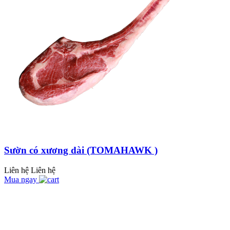
NHÚNG LẨU, MẺ,
TÁI CHANH NGON
HƠN, DỄ DÀNG
HƠN VỚI THỊT BÒ
TÁI PACOW
ĐUÔI BÒ HẦM
THUỐC BẮC NGON
KHÓ CƯỠNG – BÍ
QUYẾT NẤU TỪ A-
THỊT BÒ XAY
Z VỚI PACOW
PACOW - TIỆN LỢI,
AN TOÀN, THƠM
NGON
Sườn có xương dài (TOMAHAWK )
Chính sách phí giao
hàng Pacow | Áp
Liên hệ
Liên hệ
dụng cửa hàng 369-
Mua ngay
371 Hùng Vương
THỊT BÒ XÀO
PACOW - NÂNG
TẦM MÓN BÒ XÀO
LÊN TẦM CAO