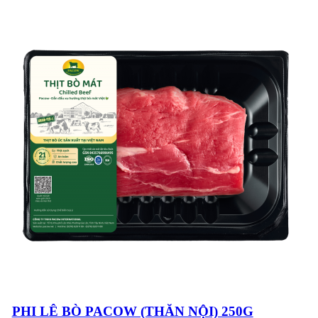
SẮC ĐẶC TRƯNG
CỦA SẢN PHẨM
THỊT BÒ MÁT
PACOW
CÔNG THỨC NẤU
SỐT BÒ BẰM
(BOLOGNESE
SAUCE) CHUẨN Ý
RAGU VÀ
BOLOGNESE, HAI
MÀ MỘT, MỘT MÀ
HAI?
PHI LÊ BÒ PACOW (THĂN NỘI) 250G