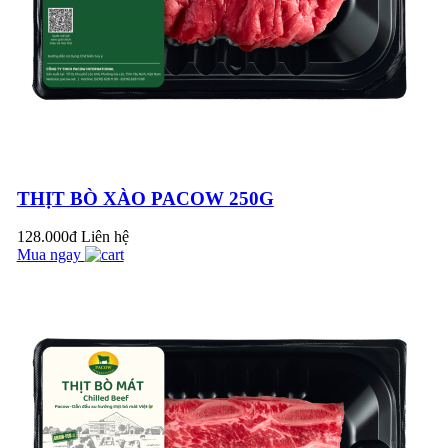
TIM BÒ PACOW
500G
ĐUÔI BÒ PACOW
THỊT BÒ XÀO PACOW 250G
500G
128.000đ
Liên hệ
Mua ngay
BẠN ĐÃ BIẾT VỀ
LỄ HỘI HƯƠNG VỊ
ÚC – TASTE OF
AUSTRALIA