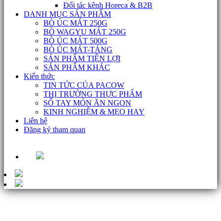
Đối tác kênh Horeca & B2B
DANH MỤC SẢN PHẨM
BÒ ÚC MÁT 250G
BÒ WAGYU MÁT 250G
BÒ ÚC MÁT 500G
BÒ ÚC MÁT-TẢNG
SẢN PHẨM TIỆN LỢI
SẢN PHẨM KHÁC
Kiến thức
TIN TỨC CỦA PACOW
THỊ TRƯỜNG THỰC PHẨM
SỔ TAY MÓN ĂN NGON
KINH NGHIỆM & MẸO HAY
Liên hệ
Đăng ký tham quan