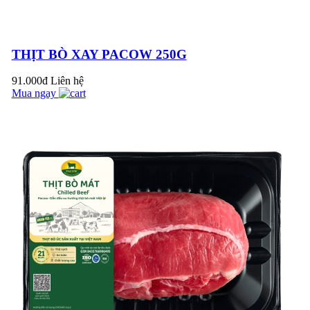
CHO BÀ BẦU
PACOW NHẬN
GIẢI THƯỞNG
THỊT BÒ XAY PACOW 250G
THƯƠNG HIỆU
VÀNG VÀ SẢN
91.000đ
Liên hệ
PHẨM VÀNG 2021
Mua ngay
ĐẶC TRƯNG PHỤ
PHẨM BÒ MÁT
PACOW
Thông báo thay đổi
quy cách mới – Sản
phẩm