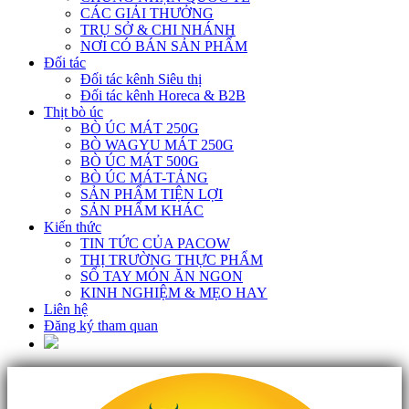
CÁC GIẢI THƯỞNG
TRỤ SỞ & CHI NHÁNH
NƠI CÓ BÁN SẢN PHẨM
Đối tác
Đối tác kênh Siêu thị
Đối tác kênh Horeca & B2B
Thịt bò úc
BÒ ÚC MÁT 250G
BÒ WAGYU MÁT 250G
BÒ ÚC MÁT 500G
BÒ ÚC MÁT-TẢNG
SẢN PHẨM TIỆN LỢI
SẢN PHẨM KHÁC
Kiến thức
TIN TỨC CỦA PACOW
THỊ TRƯỜNG THỰC PHẨM
SỔ TAY MÓN ĂN NGON
KINH NGHIỆM & MẸO HAY
Liên hệ
Đăng ký tham quan