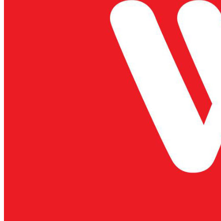
MỘT SỐ VẤN ĐỀ
MỚI TRONG CÔNG
TÁC TRIỂN KHAI
THỰC HIỆN
THÔNG TƯ SỐ
38/2018/TT-...
CÂU CHUYỆN VÀ
ƯỚC MƠ CỦA NHÀ
MÁY THỊT BÒ DẪN
ĐẦU VIỆT NAM
TẠI SAO THỊT BÒ
MÁT LẠI ĐẮT (ĐẮT