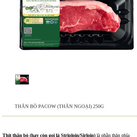
NHÚNG LẨU, MẺ,
TÁI CHANH NGON
HƠN, DỄ DÀNG
HƠN VỚI THỊT BÒ
TÁI PACOW
ĐUÔI BÒ HẦM
THUỐC BẮC NGON
KHÓ CƯỠNG – BÍ
QUYẾT NẤU TỪ A-
THỊT BÒ XAY
Z VỚI PACOW
PACOW - TIỆN LỢI,
AN TOÀN, THƠM
NGON
Chính sách phí giao
hàng Pacow | Áp
dụng cửa hàng 369-
THĂN BÒ PACOW (THĂN NGOẠI) 250G
371 Hùng Vương
THỊT BÒ XÀO
PACOW - NÂNG
TẦM MÓN BÒ XÀO
Thịt thăn bò (hay còn gọi là Striploin/Sirloin)
là phần thăn phía
LÊN TẦM CAO