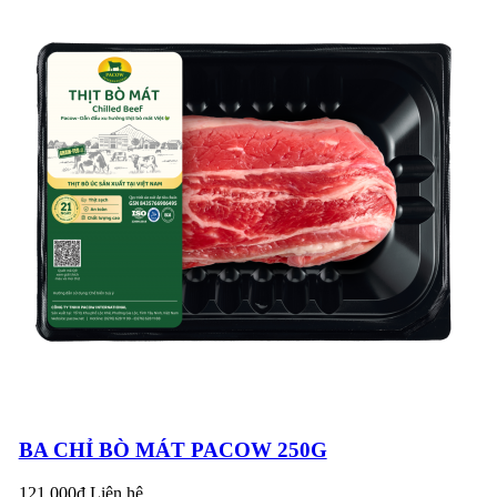
trao tặng bằng khen
cho Công đoàn cơ sở
NẠM SƯỜN BÒ
Công...
NƯỚNG SA TẾ
THƠM NGON CAY
NỒNG
PACOW THAM DỰ
HỘI NGHỊ CHUYÊN
ĐỀ “NGÀNH BÒ
THỊT CỦA VIỆT
5 MÓN NGON TỪ
NAM VÀ ÚC”
THỊT BÒ CHO
NGÀY CUỐI TUẦN
TRỌN VỊ!
Pacow tham dự
chương trình tình
nguyện "Trung thu
cho em" năm 2023 ở
TỔNG HỢP NHỮNG
TP.HCM
BA CHỈ BÒ MÁT PACOW 250G
BÀI THUỐC QUÝ
TỪ THỊT BÒ
121.000đ
Liên hệ