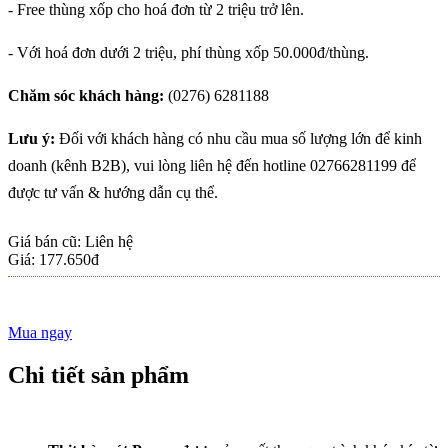
BÒ VIÊN XỐT DẦU
- Free thùng xốp cho hoá đơn từ 2 triệu trở lên.
HÀO - NGON VÀNG
- Với hoá đơn dưới 2 triệu, phí thùng xốp 50.000đ/thùng.
GIÒN, THƠM NỨC
MŨI VỚI THỊT BÒ
Chăm sóc khách hàng:
(0276) 6281188
MÁT PACOW
Thịt Bò Mát Pacow
Trộn Ngũ Sắc Vừa
Lưu ý:
Đối với khách hàng có nhu cầu mua số lượng lớn để kinh
Ngon, Vừa Đẹp Phù
doanh (kênh B2B), vui lòng liên hệ đến hotline 02766281199 để
Hợp Cho Bé Và Cả
CÔNG THỨC NẤU
được tư vấn & hướng dẫn cụ thể.
Nhà
SỐT BÒ BẰM
(BOLOGNESE
Giá bán cũ: Liên hệ
SAUCE) CHUẨN Ý
Giá:
177.650đ
Tại Sao Thịt Bò Có
Màu Sắc Cầu Vồng,
Có Nên Ăn Khi Thấy
Mua ngay
Hiện Tượng Này?
CÁCH LÀM BEEF
Chi tiết sản phẩm
WELLINGTON (BÒ
WELLINGTON)
TRỨ DANH CỦA