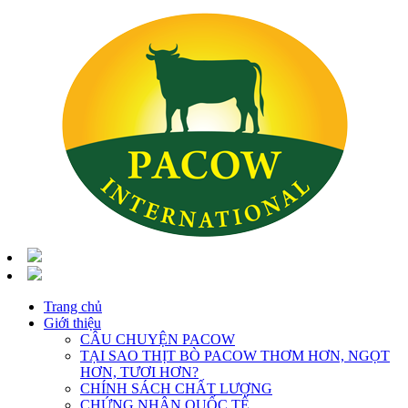
Trang chủ
Giới thiệu
CÂU CHUYỆN PACOW
TẠI SAO THỊT BÒ PACOW THƠM HƠN, NGỌT
HƠN, TƯƠI HƠN?
CHÍNH SÁCH CHẤT LƯỢNG
CHỨNG NHẬN QUỐC TẾ