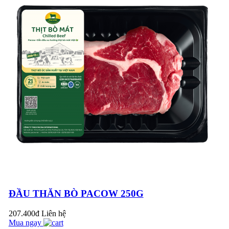
BÒ VIÊN XỐT DẦU
HÀO - NGON VÀNG
GIÒN, THƠM NỨC
MŨI VỚI THỊT BÒ
MÁT PACOW
MÙI VÀ MÀU SẮC
ĐẶC TRƯNG CỦA
SẢN PHẨM THỊT
BÒ MÁT PACOW
(VIDEO)
ĐẦU THĂN BÒ PACOW 250G
207.400đ
Liên hệ
THỊT BÒ MÁT LÀ
Mua ngay
GÌ? MÙI VÀ MÀU