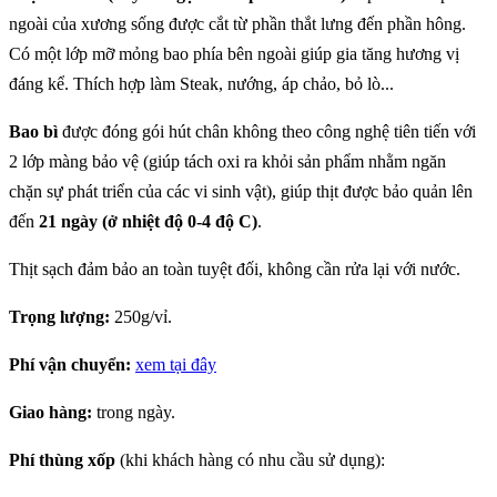
MỚI
ngoài của xương sống được cắt từ phần thắt lưng đến phần hông.
Sinh Viên Đại Học
Có một lớp mỡ mỏng bao phía bên ngoài giúp gia tăng hương vị
Cần Thơ Trải
Nghiệm Thực Tế Tại
đáng kể. Thích hợp làm Steak, nướng, áp chảo, bỏ lò...
Nhà Máy & Trang
THỊT BÒ XÀO RAU
Trại Bò Mát...
Bao bì
được đóng gói hút chân không theo công nghệ tiên tiến với
CỦ - THƠM HƠN,
2 lớp màng bảo vệ (giúp tách oxi ra khỏi sản phẩm nhằm ngăn
NGỌT HƠN, MỀM
chặn sự phát triển của các vi sinh vật), giúp thịt được bảo quản lên
HƠN VỚI THỊT BÒ
MÁT PACOW
đến
21 ngày (ở nhiệt độ 0-4 độ C)
.
Công thức Bò tái me
ngon mê ly khó
Thịt sạch đảm bảo an toàn tuyệt đối, không cần rửa lại với nước.
cưỡng với thịt bò mát
Pacow
BÒ TÁI CHANH -
Trọng lượng:
250g/vỉ.
CHUA THANH
NGỌT MỀM TRÊN
Phí vận chuyển:
xem tại đây
TỪNG MIẾNG THỊT
Giao hàng:
trong ngày.
Nguyên Nhân Khiến
Bạn Chán Ăn và Giải
Phí thùng xốp
(khi khách hàng có nhu cầu sử dụng):
Pháp