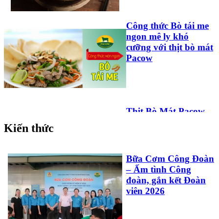
Công thức Bò tái me
ngon mê ly khó
cưỡng với thịt bò mát
Pacow
Thịt Bò Mát Pacow
Trộn Ngũ Sắc Vừa
Kiến thức
Ngon, Vừa Đẹp Phù
Hợp Cho Bé Và Cả
Nhà
Bữa Cơm Công Đoàn
– Ấm tình Công
đoàn, gắn kết Đoàn
viên 2026
Công Thức Làm Pate
Gan Bò Pacow: Đơn
Giản Và Thơm Ngon