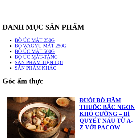
DANH MỤC SẢN PHẨM
BÒ ÚC MÁT 250G
BÒ WAGYU MÁT 250G
BÒ ÚC MÁT 500G
BÒ ÚC MÁT-TẢNG
SẢN PHẨM TIỆN LỢI
SẢN PHẨM KHÁC
Góc ẩm thực
ĐUÔI BÒ HẦM
THUỐC BẮC NGON
KHÓ CƯỠNG – BÍ
QUYẾT NẤU TỪ A-
Z VỚI PACOW