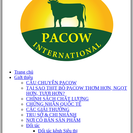
Trang chủ
Giới thiệu
CÂU CHUYỆN PACOW
TẠI SAO THỊT BÒ PACOW THƠM HƠN, NGỌT
HƠN, TƯƠI HƠN?
CHÍNH SÁCH CHẤT LƯỢNG
CHỨNG NHẬN QUỐC TẾ
CÁC GIẢI THƯỞNG
TRỤ SỞ & CHI NHÁNH
NƠI CÓ BÁN SẢN PHẨM
Đối tác
Đối tác kênh Siêu thị