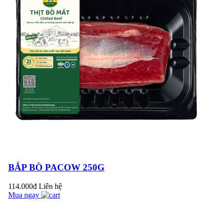
HẤP DẪN CHO
BỮA CƠM GIA
ĐÌNH
Đoàn đại biểu Cục
Thú Y Việt Nam ghé
thăm Pacow
International
5 MẸO HAY CHỌN
THỊT BÒ NGON
CHỊ EM NÊN BIẾT
Thịt bò không nên
nấu ăn chung với các
loại thực phẩm sau để
tránh mang bệnh
BÍ NGÒI XÀO THỊT
vào...
BÒ THANH MÁT
BẮP BÒ PACOW 250G
NGON CƠM
114.000đ
Liên hệ
Mua ngay
Liên đoàn Lao động
Thị xã Trảng Bàng