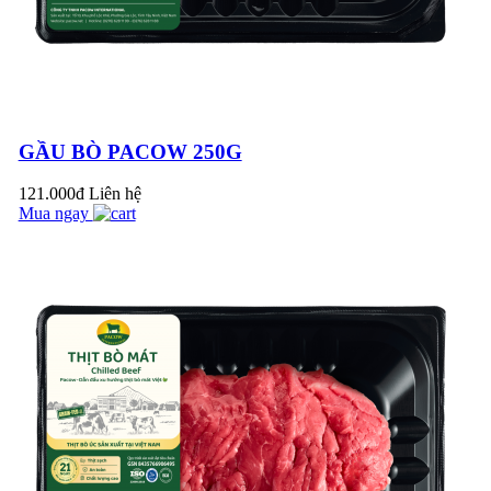
HAMBURGER BÒ
PACOW
TIM BÒ PACOW
GẦU BÒ PACOW 250G
HẦM HẠT SEN
121.000đ
Liên hệ
Mua ngay
CÁCH SƠ CHẾ PHỤ
PHẨM BÒ MÁT