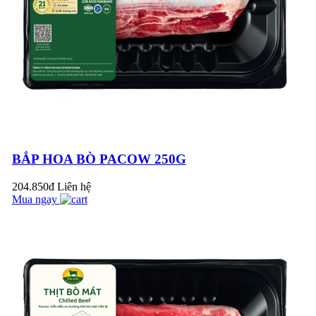
CAY THƠM NGON
TUYỆT HẢO
KHÔNG THỂ CHỐI
TỪ!
Ăn Thịt Bò Có Gây
Sẹo Lồi Không? Sự
Thật Như Thế Nào?
CANH LÁ LỐT
THỊT BÒ – MÓN ĂN
BỔ DƯỠNG DÀNH
BẮP HOA BÒ PACOW 250G
CHO BÀ BẦU
Công Thức Làm Pate
204.850đ
Liên hệ
Gan Bò Pacow: Đơn
Mua ngay
Giản Và Thơm Ngon
GÂN BÒ NGÂM
MẮM GIÒN NGON
KHÓ CƯỠNG
Tại sao nên chế biến