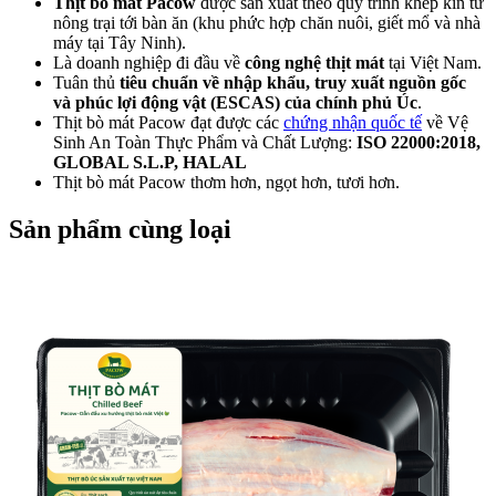
GORDON RAMSAY!
Thịt bò mát Pacow
được sản xuất theo quy trình khép kín từ
Tại sao thịt bò mát
nông trại tới bàn ăn (khu phức hợp chăn nuôi, giết mổ và nhà
được nhiều mẹ bầu/
máy tại Tây Ninh).
phụ nữ có thai tin
Là doanh nghiệp đi đầu về
công nghệ thịt mát
tại Việt Nam.
chọn thêm vào thực...
Tuân thủ
tiêu chuẩn về nhập khẩu, truy xuất nguồn gốc
THỊT BÒ CHIÊN
và phúc lợi động vật (ESCAS) của chính phủ Úc
.
GIÒN XÀO RAU CỦ
Thịt bò mát Pacow đạt được các
chứng nhận quốc tế
về Vệ
Sinh An Toàn Thực Phẩm và Chất Lượng:
ISO 22000:2018,
THƠM NGON LẠ
GLOBAL S.L.P
, HALAL
MIỆNG!
Thịt bò mát Pacow thơm hơn, ngọt hơn, tươi hơn.
Trẻ Nhỏ Bị Ho Có Ăn
Sản phẩm cùng loại
Thịt Bò Được
Không?
THỊT BÒ HẦM
NẤM KIỂU PHÁP
NGON MÊ LY
Khám Phá Các Sản
Phẩm Được Chế Biến
Từ Bò - Không Chỉ
Có Thịt Bò Và Sữa
THỊT BÒ NẤU BIA