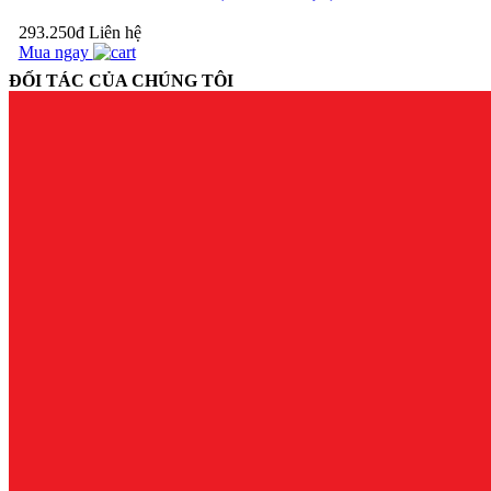
293.250đ
Liên hệ
Mua ngay
PACOW
INTERNATIONAL
ĐỐI TÁC CỦA CHÚNG TÔI
VINH DỰ THAM
GIA HỘI NGHỊ
CHIẾN LƯỢC
PHÁT TRIỂN
NGÀNH CHĂN
NUÔI...
BÍ KÍP
TẠI SAO PHẢI ĐỂ