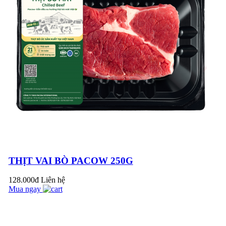
PACOW - NÂNG
TẦM MÓN BÒ XÀO
LÊN TẦM CAO
MỚI
THỊT BÒ XÀO RAU
CỦ - THƠM HƠN,
NGỌT HƠN, MỀM
HƠN VỚI THỊT BÒ
MÁT PACOW
THỊT VAI BÒ PACOW 250G
BÒ TÁI CHANH -
128.000đ
Liên hệ
CHUA THANH
Mua ngay
NGỌT MỀM TRÊN
TỪNG MIẾNG THỊT