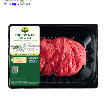
Mua ngay
Pacow vui trung thu
cùng các bé tại
trường tiểu học
Chánh An - Vĩnh
BÍ QUYẾT LÀM BÒ
Long
MỘT NẮNG THƠM
NGON NGAY TẠI
NHÀ
Pacow hưởng ứng
tháng hành động vì
an toàn thực phẩm
năm 2023 (15/4/2023
10 LOẠI THỰC
- 15/5/202...
PHẨM KHÔNG
NÊN ĂN CÙNG
THỊT BÒ BẠN NÊN
BIẾT
CÁCH LÀM BÒ
XÀO LÚC LẮC
NGON CHUẨN VỊ -