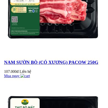
CHƯA?
NHÚNG LẨU, MẺ,
TÁI CHANH NGON
HƠN, DỄ DÀNG
HƠN VỚI THỊT BÒ
TÁI PACOW
NẠM SƯỜN BÒ (CÓ XƯƠNG) PACOW 250G
THỊT BÒ XAY
PACOW - TIỆN LỢI,
107.000đ
Liên hệ
AN TOÀN, THƠM
Mua ngay
NGON
THỊT BÒ XÀO