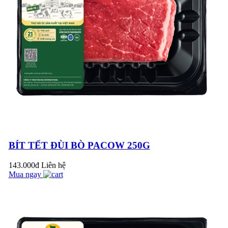
thịt bò với lửa lớn?
LẠ MIỆNG VỚI
MÓN THỊT BÒ
HẦM HẠT DẺ BÙI
NGON BỔ DƯỠNG
Bữa cơm công đoàn
tại Pacow do Liên
đoàn Lao động thị xã
Trảng Bàng phát
MẸO HAY BẢO
độn...
QUẢN 16 GIA VỊ
BÍT TẾT ĐÙI BÒ PACOW 250G
TRONG GIAN BẾP
NHÀ BẠN
143.000đ
Liên hệ
Đoàn từ thiện đến từ
Mua ngay
Malaysia và các đơn
vị sản xuất thực
phẩm Halal ghé
BÍ QUYẾT NẤU BÒ
thăm...
KHO THƠM NGON