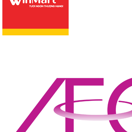
NGON ĐÚNG ĐIỆU
THỊT BÒ CHIÊN
GIÒN XÀO RAU CỦ
THƠM NGON LẠ
MIỆNG!
THỊT BÒ HẦM
NẤM KIỂU PHÁP
NGON MÊ LY