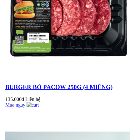
Pacow vui trung thu
cùng các bé tại
trường tiểu học
Chánh An - Vĩnh
BÍ QUYẾT LÀM BÒ
Long
MỘT NẮNG THƠM
NGON NGAY TẠI
NHÀ
Pacow hưởng ứng
tháng hành động vì
an toàn thực phẩm
BURGER BÒ PACOW 250G (4 MIẾNG)
năm 2023 (15/4/2023
10 LOẠI THỰC
- 15/5/202...
135.000đ
Liên hệ
PHẨM KHÔNG
Mua ngay
NÊN ĂN CÙNG
THỊT BÒ BẠN NÊN
BIẾT
CÁCH LÀM BÒ
XÀO LÚC LẮC
NGON CHUẨN VỊ -