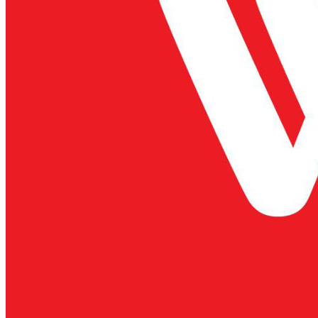
PACOW VINH DỰ
HOÀN THÀNH DỰ
ÁN "QUẢN LÝ CÁC
CƠ SỞ CHẾ BIẾN
THỰC PHẨM VÀ
GIẾT...
CẦU THỦ BÓNG
ĐÁ LÀM THẾ NÀO
ĐỂ KHÔNG BỊ
CHUỘT RÚT ?
CƠM CHIÊN KIM
CHI THỊT BÒ KIỂU
HÀN QUỐC THƠM