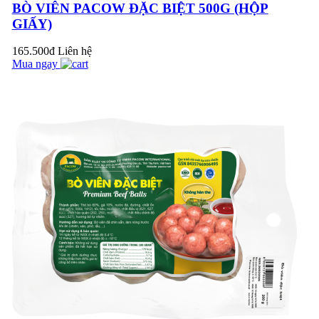
BÒ VIÊN PACOW ĐẶC BIỆT 500G (HỘP
TIM BÒ PACOW
GIẤY)
500G
165.500đ
Liên hệ
Mua ngay
ĐUÔI BÒ PACOW
500G
BẠN ĐÃ BIẾT VỀ
LỄ HỘI HƯƠNG VỊ
ÚC – TASTE OF
AUSTRALIA