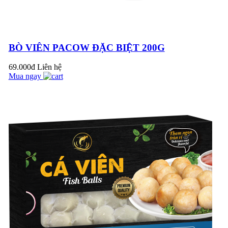
CHƯA?
BÒ VIÊN PACOW ĐẶC BIỆT 200G
NHÚNG LẨU, MẺ,
TÁI CHANH NGON
69.000đ
Liên hệ
HƠN, DỄ DÀNG
Mua ngay
HƠN VỚI THỊT BÒ
TÁI PACOW
THỊT BÒ XAY
PACOW - TIỆN LỢI,
AN TOÀN, THƠM
NGON
THỊT BÒ XÀO