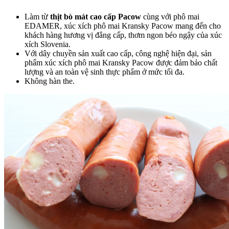
CAY THƠM NGON
TUYỆT HẢO
Làm từ
thịt bò mát cao cấp Pacow
cùng với phô mai
EDAMER, xúc xích phô mai Kransky Pacow mang đến cho
KHÔNG THỂ CHỐI
khách hàng hương vị đẳng cấp, thơm ngon béo ngậy của xúc
TỪ!
Ăn Thịt Bò Có Gây
xích Slovenia.
Với dây chuyền sản xuất cao cấp, công nghệ hiện đại, sản
Sẹo Lồi Không? Sự
phẩm xúc xích phô mai Kransky Pacow được đảm bảo chất
Thật Như Thế Nào?
lượng và an toàn vệ sinh thực phẩm ở mức tối đa.
Không hàn the.
CANH LÁ LỐT
THỊT BÒ – MÓN ĂN
BỔ DƯỠNG DÀNH
CHO BÀ BẦU
Công Thức Làm Pate
Gan Bò Pacow: Đơn
Giản Và Thơm Ngon
GÂN BÒ NGÂM
MẮM GIÒN NGON
KHÓ CƯỠNG
Tại sao nên chế biến