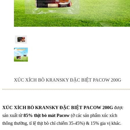
MỚI
Sinh Viên Đại Học
Cần Thơ Trải
Nghiệm Thực Tế Tại
Nhà Máy & Trang
THỊT BÒ XÀO RAU
Trại Bò Mát...
CỦ - THƠM HƠN,
NGỌT HƠN, MỀM
HƠN VỚI THỊT BÒ
MÁT PACOW
Công thức Bò tái me
ngon mê ly khó
cưỡng với thịt bò mát
Pacow
XÚC XÍCH BÒ KRANSKY ĐẶC BIỆT PACOW 200G
BÒ TÁI CHANH -
CHUA THANH
NGỌT MỀM TRÊN
TỪNG MIẾNG THỊT
XÚC XÍCH BÒ KRANSKY ĐẶC BIỆT PACOW 200G
được
Nguyên Nhân Khiến
sản xuất từ
85% thịt bò mát Pacow
(ở các sản phẩm xúc xích
Bạn Chán Ăn và Giải
Pháp
thông thường, tỉ lệ thịt bò chỉ chiếm 35-45%) & 15% gia vị khác.