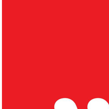
TIỀN LẪN ĐẮT
HÀNG)?
LÍ DO THỊT MÁT
CHẤT LƯỢNG CAO
GẶP KHÓ TRONG
XUẤT KHẨU
CHỦ TỊCH UBND
TỈNH TÂY NINH
THĂM, LÀM VIỆC
VỚI CÔNG TY
TNHH PACOW
INTERNATIONAL