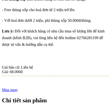
GORDON RAMSAY!
Tại sao thịt bò mát
được nhiều mẹ bầu/
- Free thùng xốp cho hoá đơn từ 2 triệu trở lên.
phụ nữ có thai tin
chọn thêm vào thực...
- Với hoá đơn dưới 2 triệu, phí thùng xốp 50.000đ/thùng.
THỊT BÒ CHIÊN
GIÒN XÀO RAU CỦ
Lưu ý:
Đối với khách hàng có nhu cầu mua số lượng lớn để kinh
THƠM NGON LẠ
MIỆNG!
doanh (kênh B2B), vui lòng liên hệ đến hotline 02766281199 để
được tư vấn & hướng dẫn cụ thể.
Trẻ Nhỏ Bị Ho Có Ăn
Thịt Bò Được
Không?
THỊT BÒ HẦM
Giá bán cũ: Liên hệ
NẤM KIỂU PHÁP
Giá:
68.000đ
NGON MÊ LY
Khám Phá Các Sản
Mua ngay
Phẩm Được Chế Biến
Chi tiết sản phẩm
Từ Bò - Không Chỉ
Có Thịt Bò Và Sữa
THỊT BÒ NẤU BIA