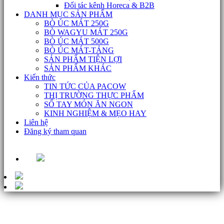
Đối tác kênh Horeca & B2B
DANH MỤC SẢN PHẨM
BÒ ÚC MÁT 250G
BÒ WAGYU MÁT 250G
BÒ ÚC MÁT 500G
BÒ ÚC MÁT-TẢNG
SẢN PHẨM TIỆN LỢI
SẢN PHẨM KHÁC
Kiến thức
TIN TỨC CỦA PACOW
THỊ TRƯỜNG THỰC PHẨM
SỔ TAY MÓN ĂN NGON
KINH NGHIỆM & MẸO HAY
Liên hệ
Đăng ký tham quan