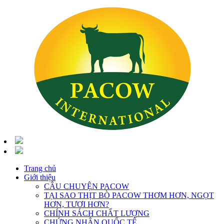
Trang chủ
Giới thiệu
CÂU CHUYỆN PACOW
TẠI SAO THỊT BÒ PACOW THƠM HƠN, NGỌT
HƠN, TƯƠI HƠN?
CHÍNH SÁCH CHẤT LƯỢNG
CHỨNG NHẬN QUỐC TẾ