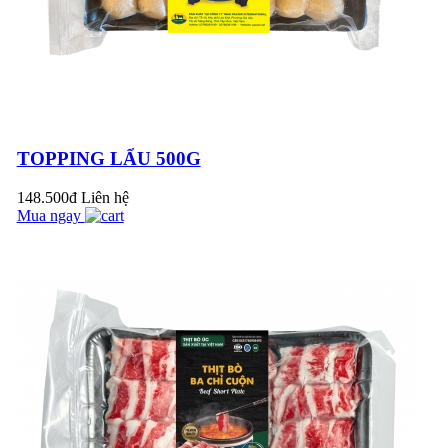
HẤP DẪN CHO
BỮA CƠM GIA
ĐÌNH
Đoàn đại biểu Cục
Thú Y Việt Nam ghé
thăm Pacow
International
5 MẸO HAY CHỌN
TOPPING LẨU 500G
THỊT BÒ NGON
CHỊ EM NÊN BIẾT
148.500đ
Liên hệ
Mua ngay
Thịt bò không nên
nấu ăn chung với các
loại thực phẩm sau để
tránh mang bệnh
BÍ NGÒI XÀO THỊT
vào...
BÒ THANH MÁT
NGON CƠM
Liên đoàn Lao động
Thị xã Trảng Bàng