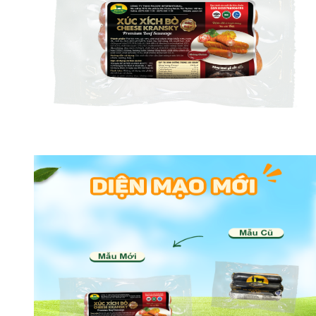
NHÚNG LẨU, MẺ,
TÁI CHANH NGON
HƠN, DỄ DÀNG
HƠN VỚI THỊT BÒ
TÁI PACOW
ĐUÔI BÒ HẦM
THUỐC BẮC NGON
KHÓ CƯỠNG – BÍ
QUYẾT NẤU TỪ A-
THỊT BÒ XAY
Z VỚI PACOW
PACOW - TIỆN LỢI,
AN TOÀN, THƠM
NGON
Chính sách phí giao
hàng Pacow | Áp
dụng cửa hàng 369-
371 Hùng Vương
THỊT BÒ XÀO
PACOW - NÂNG
TẦM MÓN BÒ XÀO
LÊN TẦM CAO