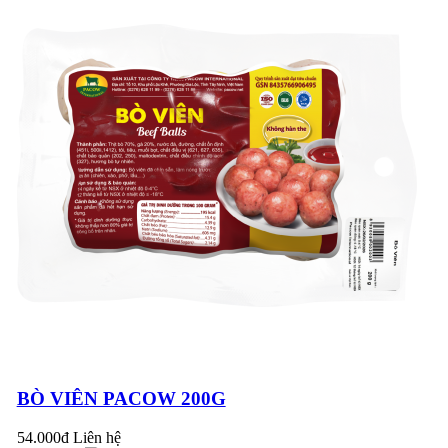
CHO BÀ BẦU
PACOW NHẬN
GIẢI THƯỞNG
THƯƠNG HIỆU
VÀNG VÀ SẢN
PHẨM VÀNG 2021
ĐẶC TRƯNG PHỤ
PHẨM BÒ MÁT
PACOW
Thông báo thay đổi
BÒ VIÊN PACOW 200G
quy cách mới – Sản
phẩm
54.000đ
Liên hệ