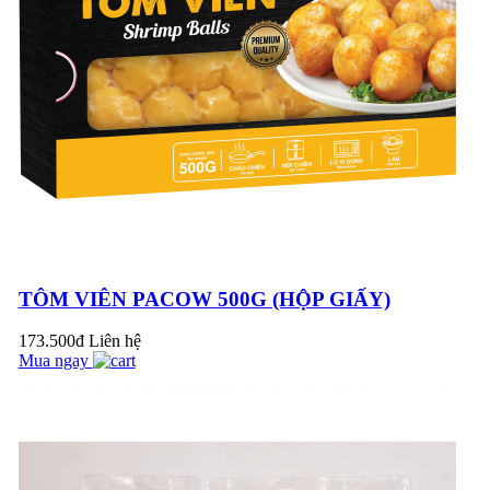
SẮC ĐẶC TRƯNG
CỦA SẢN PHẨM
THỊT BÒ MÁT
PACOW
CÔNG THỨC NẤU
SỐT BÒ BẰM
(BOLOGNESE
SAUCE) CHUẨN Ý
TÔM VIÊN PACOW 500G (HỘP GIẤY)
173.500đ
Liên hệ
RAGU VÀ
Mua ngay
BOLOGNESE, HAI
MÀ MỘT, MỘT MÀ
HAI?