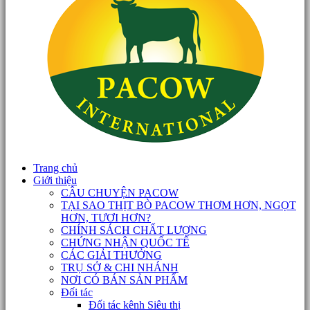
Trang chủ
Giới thiệu
CÂU CHUYỆN PACOW
TẠI SAO THỊT BÒ PACOW THƠM HƠN, NGỌT
HƠN, TƯƠI HƠN?
CHÍNH SÁCH CHẤT LƯỢNG
CHỨNG NHẬN QUỐC TẾ
CÁC GIẢI THƯỞNG
TRỤ SỞ & CHI NHÁNH
NƠI CÓ BÁN SẢN PHẨM
Đối tác
Đối tác kênh Siêu thị