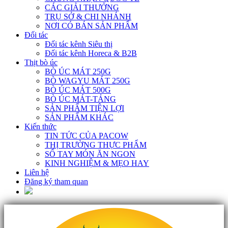
CÁC GIẢI THƯỞNG
TRỤ SỞ & CHI NHÁNH
NƠI CÓ BÁN SẢN PHẨM
Đối tác
Đối tác kênh Siêu thị
Đối tác kênh Horeca & B2B
Thịt bò úc
BÒ ÚC MÁT 250G
BÒ WAGYU MÁT 250G
BÒ ÚC MÁT 500G
BÒ ÚC MÁT-TẢNG
SẢN PHẨM TIỆN LỢI
SẢN PHẨM KHÁC
Kiến thức
TIN TỨC CỦA PACOW
THỊ TRƯỜNG THỰC PHẨM
SỔ TAY MÓN ĂN NGON
KINH NGHIỆM & MẸO HAY
Liên hệ
Đăng ký tham quan