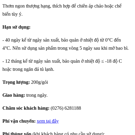
BÒ VIÊN XỐT DẦU
Thơm ngon thượng hạng, thích hợp để chiên áp chảo hoặc chế
HÀO - NGON VÀNG
biến tùy ý.
GIÒN, THƠM NỨC
MŨI VỚI THỊT BÒ
Hạn sử dụng:
MÁT PACOW
Thịt Bò Mát Pacow
Trộn Ngũ Sắc Vừa
- 40 ngày kể từ ngày sản xuất, bảo quản ở nhiệt độ từ 0°C đến
Ngon, Vừa Đẹp Phù
4°C. Nên sử dụng sản phẩm trong vòng 5 ngày sau khi mở bao bì.
Hợp Cho Bé Và Cả
CÔNG THỨC NẤU
Nhà
-
12 tháng kể từ ngày sản xuất, bảo quản ở nhiệt độ ≤ -18 độ C
SỐT BÒ BẰM
(BOLOGNESE
hoặc trong ngăn đá tủ lạnh.
SAUCE) CHUẨN Ý
Trọng lượng:
200g/gói
Tại Sao Thịt Bò Có
Màu Sắc Cầu Vồng,
Giao hàng:
trong ngày.
Có Nên Ăn Khi Thấy
Hiện Tượng Này?
Chăm sóc khách hàng:
(0276) 6281188
CÁCH LÀM BEEF
WELLINGTON (BÒ
Phí vận chuyển:
xem tại đây
WELLINGTON)
TRỨ DANH CỦA
Phí thùng xốp
(khi khách hàng có nhu cầu sử dụng):