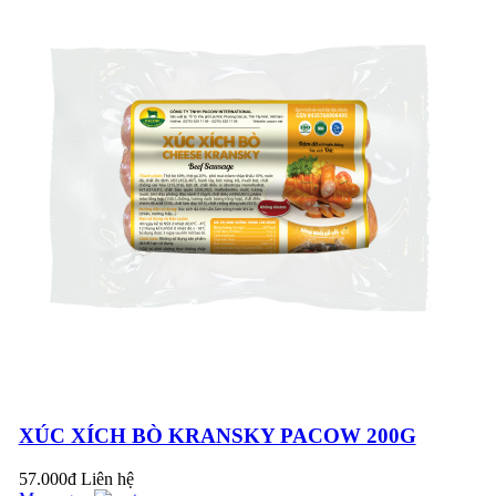
THỊT NGHỈ
CÁCH LÀM BEEF
WELLINGTON (BÒ
WELLINGTON)
TRỨ DANH CỦA
GORDON RAMSAY!
TẠI SAO THỊT BÒ
CÓ THỂ ĂN SỐNG
ĐƯỢC?
XÚC XÍCH BÒ KRANSKY PACOW 200G
57.000đ
Liên hệ