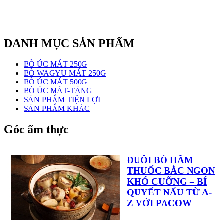
DANH MỤC SẢN PHẨM
BÒ ÚC MÁT 250G
BÒ WAGYU MÁT 250G
BÒ ÚC MÁT 500G
BÒ ÚC MÁT-TẢNG
SẢN PHẨM TIỆN LỢI
SẢN PHẨM KHÁC
Góc ẩm thực
ĐUÔI BÒ HẦM
THUỐC BẮC NGON
KHÓ CƯỠNG – BÍ
QUYẾT NẤU TỪ A-
Z VỚI PACOW