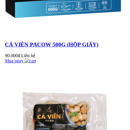
PACOW - NÂNG
TẦM MÓN BÒ XÀO
LÊN TẦM CAO
MỚI
CÁ VIÊN PACOW 500G (HỘP GIẤY)
THỊT BÒ XÀO RAU
90.000đ
Liên hệ
CỦ - THƠM HƠN,
Mua ngay
NGỌT HƠN, MỀM
HƠN VỚI THỊT BÒ
MÁT PACOW
BÒ TÁI CHANH -
CHUA THANH
NGỌT MỀM TRÊN
TỪNG MIẾNG THỊT