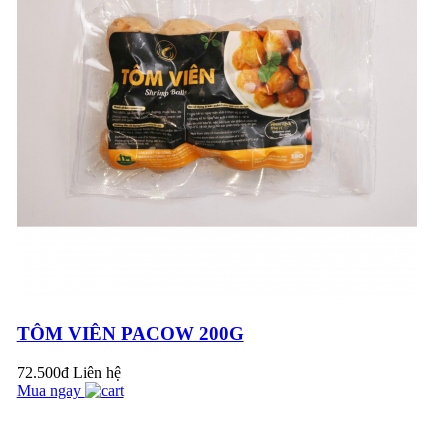
PACOW
INTERNATIONAL
VINH DỰ THAM
GIA HỘI NGHỊ
CHIẾN LƯỢC
PHÁT TRIỂN
NGÀNH CHĂN
NUÔI...
BÍ KÍP
TÔM VIÊN PACOW 200G
72.500đ
Liên hệ
Mua ngay
TẠI SAO PHẢI ĐỂ