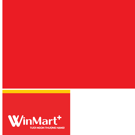
THỊT BÒ NẤU BIA
CAY THƠM NGON
TUYỆT HẢO
KHÔNG THỂ CHỐI
TỪ!
CANH LÁ LỐT
THỊT BÒ – MÓN ĂN
BỔ DƯỠNG DÀNH
CHO BÀ BẦU
GÂN BÒ NGÂM
MẮM GIÒN NGON
KHÓ CƯỠNG