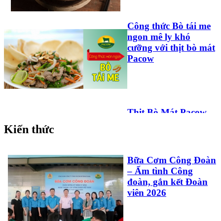
Công thức Bò tái me
ngon mê ly khó
cưỡng với thịt bò mát
Pacow
Thịt Bò Mát Pacow
Trộn Ngũ Sắc Vừa
Kiến thức
Ngon, Vừa Đẹp Phù
Hợp Cho Bé Và Cả
Nhà
Bữa Cơm Công Đoàn
– Ấm tình Công
đoàn, gắn kết Đoàn
viên 2026
Công Thức Làm Pate
Gan Bò Pacow: Đơn
Giản Và Thơm Ngon