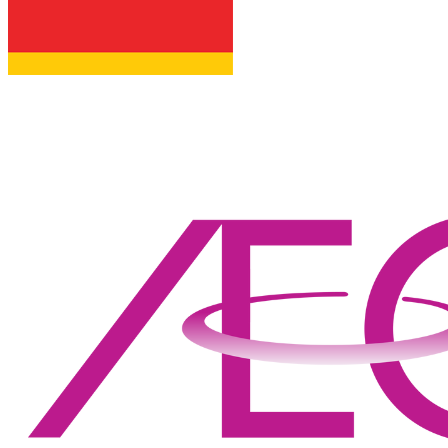
LẠ MIỆNG VỚI
MÓN THỊT BÒ
HẦM HẠT DẺ BÙI
NGON BỔ DƯỠNG
MẸO HAY BẢO
QUẢN 16 GIA VỊ
TRONG GIAN BẾP
NHÀ BẠN