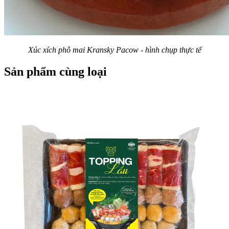
thịt bò với lửa lớn?
LẠ MIỆNG VỚI
MÓN THỊT BÒ
Xúc xích phô mai Kransky Pacow - hình chụp thực tế
HẦM HẠT DẺ BÙI
NGON BỔ DƯỠNG
Sản phẩm cùng loại
Bữa cơm công đoàn
tại Pacow do Liên
đoàn Lao động thị xã
Trảng Bàng phát
MẸO HAY BẢO
độn...
QUẢN 16 GIA VỊ
TRONG GIAN BẾP
NHÀ BẠN
Đoàn từ thiện đến từ
Malaysia và các đơn
vị sản xuất thực
phẩm Halal ghé
BÍ QUYẾT NẤU BÒ
thăm...
KHO THƠM NGON