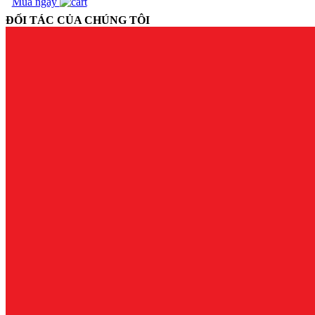
Mua ngay
ĐỐI TÁC CỦA CHÚNG TÔI
MỘT SỐ VẤN ĐỀ
MỚI TRONG CÔNG
TÁC TRIỂN KHAI
THỰC HIỆN
THÔNG TƯ SỐ
38/2018/TT-...
CÂU CHUYỆN VÀ
ƯỚC MƠ CỦA NHÀ
MÁY THỊT BÒ DẪN
ĐẦU VIỆT NAM
TẠI SAO THỊT BÒ
MÁT LẠI ĐẮT (ĐẮT