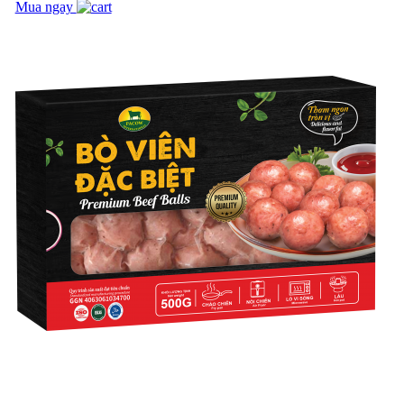
HAMBURGER BÒ
Mua ngay
PACOW
TIM BÒ PACOW
HẦM HẠT SEN
CÁCH SƠ CHẾ PHỤ
PHẨM BÒ MÁT