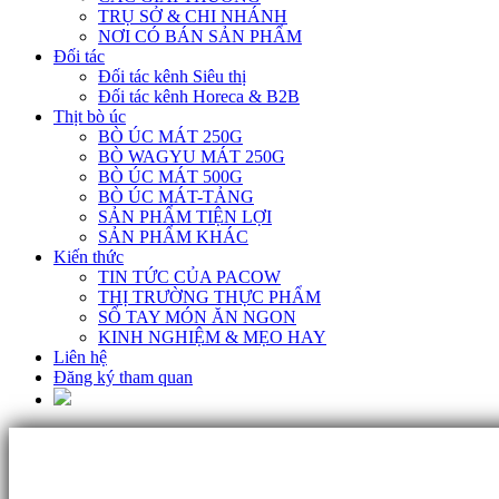
TRỤ SỞ & CHI NHÁNH
NƠI CÓ BÁN SẢN PHẨM
Đối tác
Đối tác kênh Siêu thị
Đối tác kênh Horeca & B2B
Thịt bò úc
BÒ ÚC MÁT 250G
BÒ WAGYU MÁT 250G
BÒ ÚC MÁT 500G
BÒ ÚC MÁT-TẢNG
SẢN PHẨM TIỆN LỢI
SẢN PHẨM KHÁC
Kiến thức
TIN TỨC CỦA PACOW
THỊ TRƯỜNG THỰC PHẨM
SỔ TAY MÓN ĂN NGON
KINH NGHIỆM & MẸO HAY
Liên hệ
Đăng ký tham quan