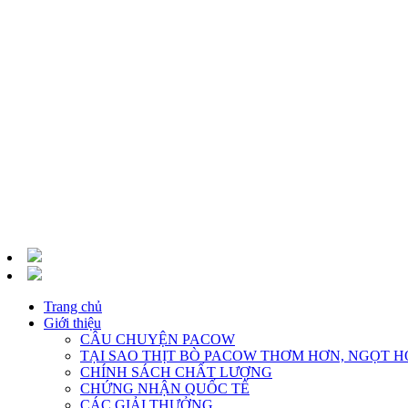
Trang chủ
Giới thiệu
CÂU CHUYỆN PACOW
TẠI SAO THỊT BÒ PACOW THƠM HƠN, NGỌT H
CHÍNH SÁCH CHẤT LƯỢNG
CHỨNG NHẬN QUỐC TẾ
CÁC GIẢI THƯỞNG