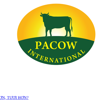
ƠN, TƯƠI HƠN?