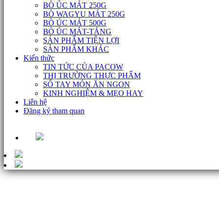
BÒ ÚC MÁT 250G
BÒ WAGYU MÁT 250G
BÒ ÚC MÁT 500G
BÒ ÚC MÁT-TẢNG
SẢN PHẨM TIỆN LỢI
SẢN PHẨM KHÁC
Kiến thức
TIN TỨC CỦA PACOW
THỊ TRƯỜNG THỰC PHẨM
SỔ TAY MÓN ĂN NGON
KINH NGHIỆM & MẸO HAY
Liên hệ
Đăng ký tham quan