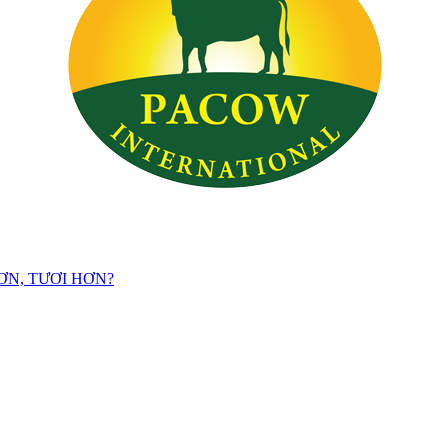
ƠN, TƯƠI HƠN?