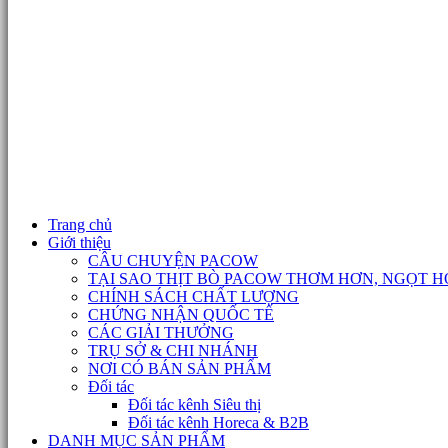
Trang chủ
Giới thiệu
CÂU CHUYỆN PACOW
TẠI SAO THỊT BÒ PACOW THƠM HƠN, NGỌT H
CHÍNH SÁCH CHẤT LƯỢNG
CHỨNG NHẬN QUỐC TẾ
CÁC GIẢI THƯỞNG
TRỤ SỞ & CHI NHÁNH
NƠI CÓ BÁN SẢN PHẨM
Đối tác
Đối tác kênh Siêu thị
Đối tác kênh Horeca & B2B
DANH MỤC SẢN PHẨM