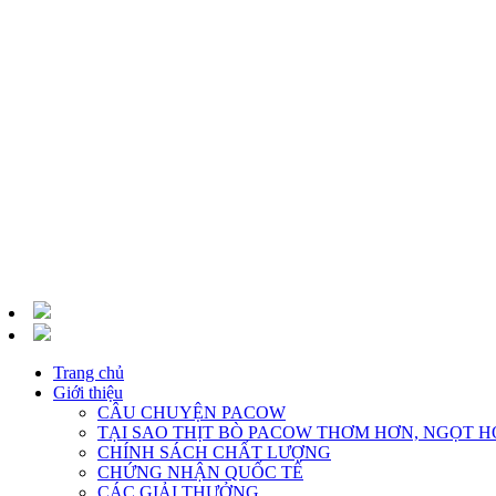
Trang chủ
Giới thiệu
CÂU CHUYỆN PACOW
TẠI SAO THỊT BÒ PACOW THƠM HƠN, NGỌT H
CHÍNH SÁCH CHẤT LƯỢNG
CHỨNG NHẬN QUỐC TẾ
CÁC GIẢI THƯỞNG