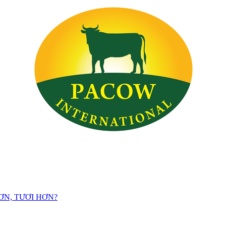
ƠN, TƯƠI HƠN?