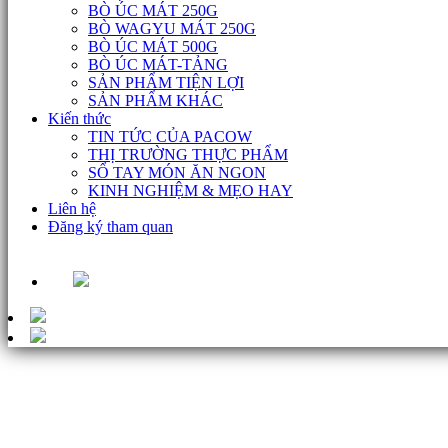
BÒ ÚC MÁT 250G
BÒ WAGYU MÁT 250G
BÒ ÚC MÁT 500G
BÒ ÚC MÁT-TẢNG
SẢN PHẨM TIỆN LỢI
SẢN PHẨM KHÁC
Kiến thức
TIN TỨC CỦA PACOW
THỊ TRƯỜNG THỰC PHẨM
SỔ TAY MÓN ĂN NGON
KINH NGHIỆM & MẸO HAY
Liên hệ
Đăng ký tham quan