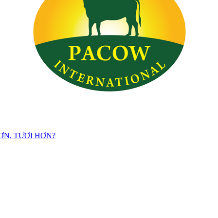
ƠN, TƯƠI HƠN?