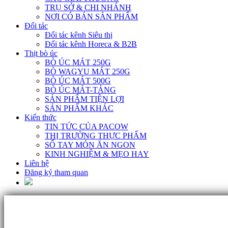
TRỤ SỞ & CHI NHÁNH
NƠI CÓ BÁN SẢN PHẨM
Đối tác
Đối tác kênh Siêu thị
Đối tác kênh Horeca & B2B
Thịt bò úc
BÒ ÚC MÁT 250G
BÒ WAGYU MÁT 250G
BÒ ÚC MÁT 500G
BÒ ÚC MÁT-TẢNG
SẢN PHẨM TIỆN LỢI
SẢN PHẨM KHÁC
Kiến thức
TIN TỨC CỦA PACOW
THỊ TRƯỜNG THỰC PHẨM
SỔ TAY MÓN ĂN NGON
KINH NGHIỆM & MẸO HAY
Liên hệ
Đăng ký tham quan